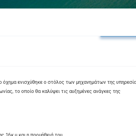
Δελτία Τύπο
ο όχημα ενισχύθηκε ο στόλος των μηχανημάτων της υπηρεσί
νίας, το οποίο θα καλύψει τις αυξημένες ανάγκες της
ς 16κ.μ και η προμήθειά του