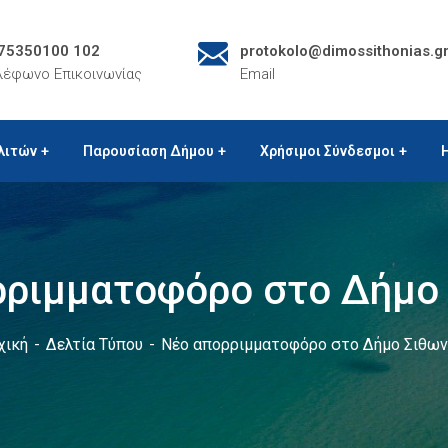
75350100 102
protokolo@dimossithonias.g
λέφωνο Επικοινωνίας
Email
λιτών
Παρουσίαση Δήμου
Χρήσιμοι Σύνδεσμοι
ρριμματοφόρο στο Δήμο 
χική
Δελτία Τύπου
Νέο απορριμματοφόρο στο Δήμο Σιθων