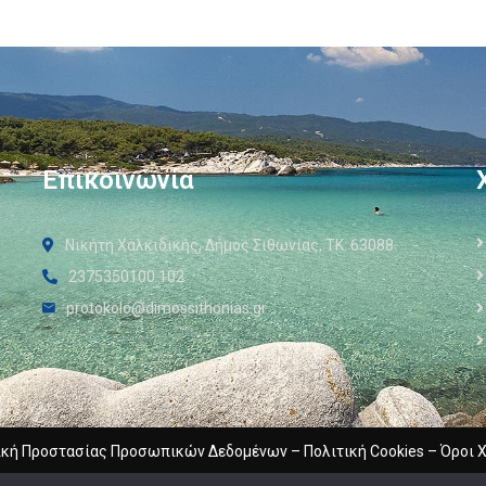
Επικοινωνία
Νικήτη Χαλκιδικής, Δήμος Σιθωνίας, ΤΚ: 63088
2375350100 102
protokolo@dimossithonias.gr
ική Προστασίας Προσωπικών Δεδομένων
–
Πολιτική Cookies
–
Όροι 