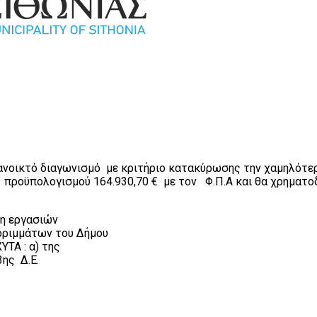
ανοικτό διαγωνισμό με κριτήριο κατακύρωσης την χαμηλότερ
ροϋπολογισμού 164.930,70 € με τον Φ.Π.Α και θα χρηματοδ
ση εργασιών
ρριμμάτων του Δήμου
ΥΤΑ : α) της
3ης Δ.Ε.