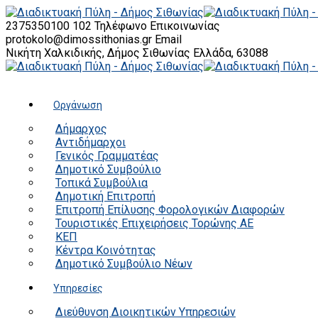
2375350100 102
Τηλέφωνο Επικοινωνίας
protokolo@dimossithonias.gr
Email
Νικήτη Χαλκιδικής, Δήμος Σιθωνίας
Ελλάδα, 63088
Οργάνωση
Δήμαρχος
Αντιδήμαρχοι
Γενικός Γραμματέας
Δημοτικό Συμβούλιο
Τοπικά Συμβούλια
Δημοτική Επιτροπή
Επιτροπή Επίλυσης Φορολογικών Διαφορών
Τουριστικές Επιχειρήσεις Τορώνης ΑΕ
ΚΕΠ
Κέντρα Κοινότητας
Δημοτικό Συμβούλιο Νέων
Υπηρεσίες
Διεύθυνση Διοικητικών Υπηρεσιών