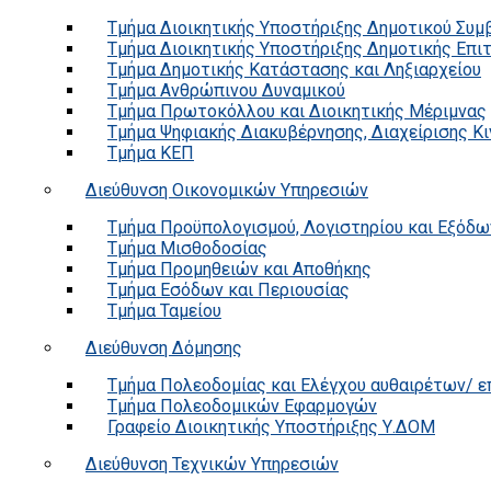
Τμήμα Διοικητικής Υποστήριξης Δημοτικού Συμ
Τμήμα Διοικητικής Υποστήριξης Δημοτικής Επι
Τμήμα Δημοτικής Κατάστασης και Ληξιαρχείου
Τμήμα Ανθρώπινου Δυναμικού
Τμήμα Πρωτοκόλλου και Διοικητικής Μέριμνας
Τμήμα Ψηφιακής Διακυβέρνησης, Διαχείρισης Κ
Τμήμα ΚΕΠ
Διεύθυνση Οικονομικών Υπηρεσιών
Τμήμα Προϋπολογισμού, Λογιστηρίου και Εξόδω
Τμήμα Μισθοδοσίας
Τμήμα Προμηθειών και Αποθήκης
Τμήμα Εσόδων και Περιουσίας
Τμήμα Ταμείου
Διεύθυνση Δόμησης
Τμήμα Πολεοδομίας και Ελέγχου αυθαιρέτων/ 
Τμήμα Πολεοδομικών Εφαρμογών
Γραφείο Διοικητικής Υποστήριξης Υ.ΔΟΜ
Διεύθυνση Τεχνικών Υπηρεσιών