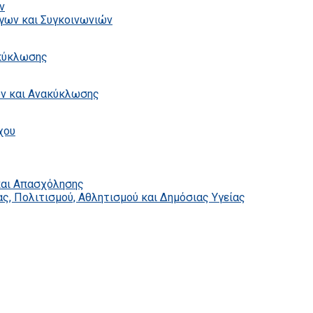
ν
γων και Συγκοινωνιών
ακύκλωσης
ων και Ανακύκλωσης
χου
και Απασχόλησης
ς, Πολιτισμού, Αθλητισμού και Δημόσιας Υγείας