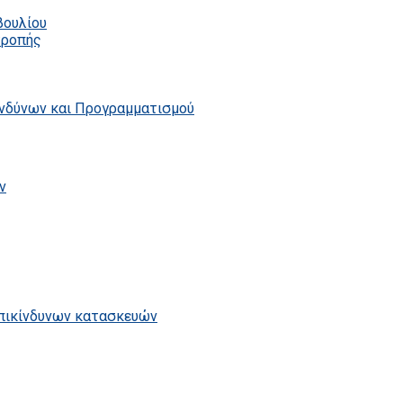
βουλίου
τροπής
ινδύνων και Προγραμματισμού
ν
επικίνδυνων κατασκευών