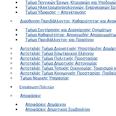
Τμήμα Τεχνικών Έργων, Κτιριακών και Υποδομώ
Τμήμα Ηλεκτρομηχανολογικών, Ενεργειακών Έρ
Τμήμα Ύδρευσης – Αποχέτευσης
Διεύθυνση Περιβάλλοντος, Καθαριότητας και Αν
Τμήμα Συντήρησης και Διαχείρισης Οχημάτων
Τμήμα Καθαριότητας, Αποκομιδής Απορριμμάτ
Τμήμα Περιβάλλοντος και Πρασίνου
Αυτοτελές Τμήμα Διοικητικής Υποστήριξης Δημάρ
Αυτοτελές Τμήμα Εσωτερικού Ελέγχου
Αυτοτελές Τμήμα Πολιτικής Προστασίας
Αυτοτελές Τμήμα Δημοτικής Αστυνομίας
Αυτοτελές Τμήμα Τοπικής Οικονομίας, Τουρισμού 
Αυτοτελές Τμήμα Κοινωνικής Προστασίας, Παιδεία
Τμήμα Νομικής Υπηρεσίας
Ενημέρωση Πολιτών
Αποφάσεις
Αποφάσεις Δημάρχου
Αποφάσεις Δημοτικού Συμβουλίου