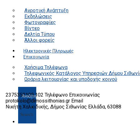
Αγροτική Ανάπτυξη
Εκδηλώσεις
Φωτογραφίες
Βίντεο
Δελτία Τύπου
Άλλοι φορείς
Ηλεκτρονικές Πληρωμές
Επικοινωνία
Χρήσιμα Τηλέφωνα
Τηλεφωνικός Κατάλογος Υπηρεσιών Δήμου Σιθωνί
Ωράρια λειτουργίας και υποδοχής κοινού
2375350100 102
Τηλέφωνο Επικοινωνίας
protokolo@dimossithonias.gr
Email
Νικήτη Χαλκιδικής, Δήμος Σιθωνίας
Ελλάδα, 63088
Search