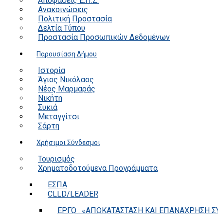
Αποφάσεις Ε.Π.Ζ.
Ανακοινώσεις
Πολιτική Προστασία
Δελτία Τύπου
Προστασία Προσωπικών Δεδομένων
Παρουσίαση Δήμου
Ιστορία
Άγιος Νικόλαος
Νέος Μαρμαράς
Νικήτη
Συκιά
Μεταγγίτσι
Σάρτη
Χρήσιμοι Σύνδεσμοι
Τουρισμός
Χρηματοδοτούμενα Προγράμματα
ΕΣΠΑ
CLLD/LEADER
ΕΡΓΟ : «ΑΠΟΚΑΤΑΣΤΑΣΗ ΚΑΙ ΕΠΑΝΑΧΡΗΣΗ ΣΥ