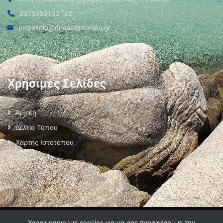
2375350100 102
protokolo@dimossithonias.gr
Χρήσιμες Σελίδες
Αρχική
Δελτία Τύπου
Χάρτης Ιστοτόπου
Επικοινωνία
Πολιτική Προστασίας Προσωπικών Δεδομένων
–
Πολιτική Cookies
–
Χρησιμοποιούμε cookies για να σας προσφέρουμε την