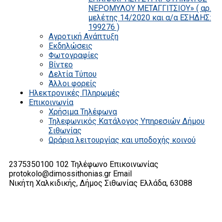
ΝΕΡΟΜΥΛΟΥ ΜΕΤΑΓΓΙΤΣΙΟΥ» ( αρ.
μελέτης 14/2020 και α/α ΕΣΗΔΗΣ:
199276 )
Αγροτική Ανάπτυξη
Εκδηλώσεις
Φωτογραφίες
Βίντεο
Δελτία Τύπου
Άλλοι φορείς
Ηλεκτρονικές Πληρωμές
Επικοινωνία
Χρήσιμα Τηλέφωνα
Τηλεφωνικός Κατάλογος Υπηρεσιών Δήμου
Σιθωνίας
Ωράρια λειτουργίας και υποδοχής κοινού
2375350100 102
Τηλέφωνο Επικοινωνίας
protokolo@dimossithonias.gr
Email
Νικήτη Χαλκιδικής, Δήμος Σιθωνίας
Ελλάδα, 63088