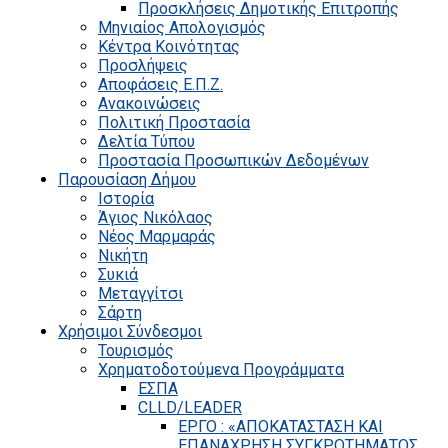
Προσκλήσεις Δημοτικής Επιτροπής
Μηνιαίος Απολογισμός
Κέντρα Κοινότητας
Προσλήψεις
Αποφάσεις Ε.Π.Ζ.
Ανακοινώσεις
Πολιτική Προστασία
Δελτία Τύπου
Προστασία Προσωπικών Δεδομένων
Παρουσίαση Δήμου
Ιστορία
Άγιος Νικόλαος
Νέος Μαρμαράς
Νικήτη
Συκιά
Μεταγγίτσι
Σάρτη
Χρήσιμοι Σύνδεσμοι
Τουρισμός
Χρηματοδοτούμενα Προγράμματα
ΕΣΠΑ
CLLD/LEADER
ΕΡΓΟ : «ΑΠΟΚΑΤΑΣΤΑΣΗ ΚΑΙ
ΕΠΑΝΑΧΡΗΣΗ ΣΥΓΚΡΟΤΗΜΑΤΟΣ