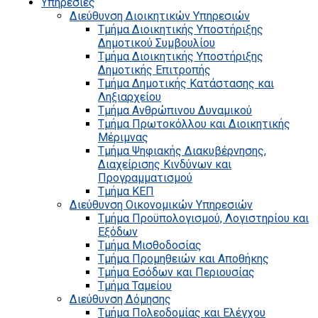
Υπηρεσίες
Διεύθυνση Διοικητικών Υπηρεσιών
Τμήμα Διοικητικής Υποστήριξης
Δημοτικού Συμβουλίου
Τμήμα Διοικητικής Υποστήριξης
Δημοτικής Επιτροπής
Τμήμα Δημοτικής Κατάστασης και
Ληξιαρχείου
Τμήμα Ανθρώπινου Δυναμικού
Τμήμα Πρωτοκόλλου και Διοικητικής
Μέριμνας
Τμήμα Ψηφιακής Διακυβέρνησης,
Διαχείρισης Κινδύνων και
Προγραμματισμού
Τμήμα ΚΕΠ
Διεύθυνση Οικονομικών Υπηρεσιών
Τμήμα Προϋπολογισμού, Λογιστηρίου και
Εξόδων
Τμήμα Μισθοδοσίας
Τμήμα Προμηθειών και Αποθήκης
Τμήμα Εσόδων και Περιουσίας
Τμήμα Ταμείου
Διεύθυνση Δόμησης
Τμήμα Πολεοδομίας και Ελέγχου