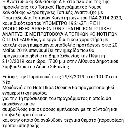
Η Αναπτυξιακή Χαλκιδικής Α.Ε. στo πλαίσιo της 1ης
πρόσκλησης του Τοπικού Προγράμματος Νομού
Χαλκιδικής «Στρατηγικές Τοπικής Ανάπτυξης με
Πρωτοβουλία Τοπικών Κοινοτήτων» του ΠΑΑ 2014-2020,
και ειδικότερα του ΥΠΟΜΕΤΡΟ 19.2: «ΣΤΗΡΙΞΗ
ΥΛΟΠΟΙΗΣΗΣ ΔΡΑΣΕΩΝ ΤΩΝ ΣΤΡΑΤΗΓΙΚΩΝ ΤΟΠΙΚΗΣ
ΑΝΑΠΤΥΞΗΣ ΜΕ ΠΡΩΤΟΒΟΥΛΙΑ ΤΟΠΙΚΩΝ ΚΟΙΝΟΤΗΤΩΝ
(CLLD/LEADER)», για έργα ιδιωτικού χαρακτήρα με
καταληκτική ημερομηνία υποβολής προτάσεων στις 20
Μαΐου 2019, υπενθυμίζει την ημερίδα που θα
πραγματοποιηθεί στο Δήμο Σιθωνίας την Πέμπτη
21/3/2019 και η ώρα 17:00 μ.μ. στην Αίθουσα Δημοτικού
Συμβουλίου του Δήμου Σιθωνίας.
Επίσης, την Παρασκευή στις 29/3/2019 στις 10.00’ στα
Νέα
Μουδανιά στο Hotel Ikos Oceania θα πραγματοποιηθεί
ενημερωτική ημερίδα
για την 1η πρόσκληση του προγράμματος η οποία θα
απευθύνεται σε
συμβούλους και σε όσους εμπλακούν με τη σύνταξη και
υποβολή προτάσεων,
και στην οποία θα αναλυθούν τεχνικά θέματα (παρουσίαση
τρόπου υποβολής