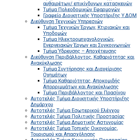
αυθαιρέτων/ επικίνδυνων κατασκευών
Τμήμα Πολεοδομικών Εφαρμογών
Γραφείο Διοικητικής Υποστήριξης Υ.ΔΟΜ
Διεύθυνση Τεχνικών Υπηρεσιών
Τμήμα Τεχνικών Έργων, Κτιριακών και
Υποδομών
Τμήμα Ηλεκτρομηχανολογικών,
Ενεργειακών Έργων και Συγκοινωνιών
Τμήμα Ύδρευσης – Αποχέτευσης
Διεύθυνση Περιβάλλοντος, Καθαριότητας και
Ανακύκλωσης
Τμήμα Συντήρησης και Διαχείρισης
Οχημάτων
Τμήμα Καθαριότητας, Αποκομιδής
Απορριμμάτων και Ανακύκλωσης
Τμήμα Περιβάλλοντος και Πρασίνου
Αυτοτελές Τμήμα Διοικητικής Υποστήριξης
Δημάρχου
Αυτοτελές Τμήμα Εσωτερικού Ελέγχου
Αυτοτελές Τμήμα Πολιτικής Προστασίας
Αυτοτελές Τμήμα Δημοτικής Αστυνομίας
Αυτοτελές Τμήμα Τοπικής Οικονομίας,
Τουρισμού και Απασχόλησης