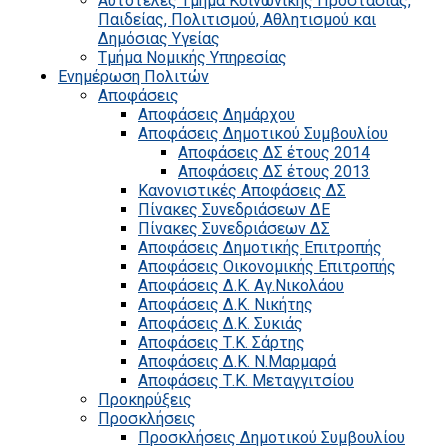
Αυτοτελές Τμήμα Κοινωνικής Προστασίας,
Παιδείας, Πολιτισμού, Αθλητισμού και
Δημόσιας Υγείας
Τμήμα Νομικής Υπηρεσίας
Ενημέρωση Πολιτών
Αποφάσεις
Αποφάσεις Δημάρχου
Αποφάσεις Δημοτικού Συμβουλίου
Αποφάσεις ΔΣ έτους 2014
Αποφάσεις ΔΣ έτους 2013
Κανονιστικές Αποφάσεις ΔΣ
Πίνακες Συνεδριάσεων ΔΕ
Πίνακες Συνεδριάσεων ΔΣ
Αποφάσεις Δημοτικής Επιτροπής
Αποφάσεις Οικονομικής Επιτροπής
Αποφάσεις Δ.Κ. Αγ.Νικολάου
Αποφάσεις Δ.Κ. Νικήτης
Αποφάσεις Δ.Κ. Συκιάς
Αποφάσεις Τ.Κ. Σάρτης
Αποφάσεις Δ.Κ. Ν.Μαρμαρά
Αποφάσεις Τ.Κ. Μεταγγιτσίου
Προκηρύξεις
Προσκλήσεις
Προσκλήσεις Δημοτικού Συμβουλίου