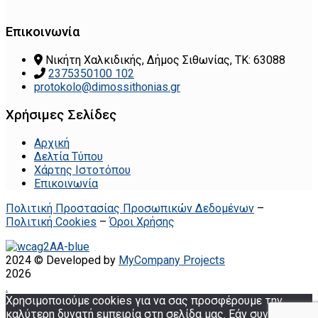
Επικοινωνία
Νικήτη Χαλκιδικής, Δήμος Σιθωνίας, ΤΚ: 63088
2375350100 102
protokolo@dimossithonias.gr
Χρήσιμες Σελίδες
Αρχική
Δελτία Τύπου
Χάρτης Ιστοτόπου
Επικοινωνία
Πολιτική Προστασίας Προσωπικών Δεδομένων
–
Πολιτική Cookies
–
Όροι Χρήσης
2024 © Developed by
MyCompany Projects
2026
.
Χρησιμοποιούμε cookies για να σας προσφέρουμε την
καλύτερη δυνατή εμπειρία στη σελίδα μας. Εάν συνεχίσετε