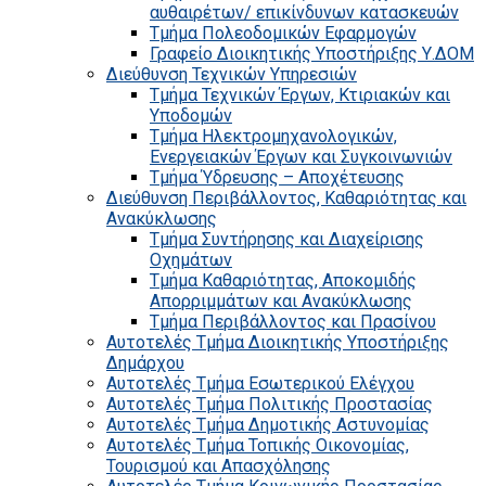
αυθαιρέτων/ επικίνδυνων κατασκευών
Τμήμα Πολεοδομικών Εφαρμογών
Γραφείο Διοικητικής Υποστήριξης Υ.ΔΟΜ
Διεύθυνση Τεχνικών Υπηρεσιών
Τμήμα Τεχνικών Έργων, Κτιριακών και
Υποδομών
Τμήμα Ηλεκτρομηχανολογικών,
Ενεργειακών Έργων και Συγκοινωνιών
Τμήμα Ύδρευσης – Αποχέτευσης
Διεύθυνση Περιβάλλοντος, Καθαριότητας και
Ανακύκλωσης
Τμήμα Συντήρησης και Διαχείρισης
Οχημάτων
Τμήμα Καθαριότητας, Αποκομιδής
Απορριμμάτων και Ανακύκλωσης
Τμήμα Περιβάλλοντος και Πρασίνου
Αυτοτελές Τμήμα Διοικητικής Υποστήριξης
Δημάρχου
Αυτοτελές Τμήμα Εσωτερικού Ελέγχου
Αυτοτελές Τμήμα Πολιτικής Προστασίας
Αυτοτελές Τμήμα Δημοτικής Αστυνομίας
Αυτοτελές Τμήμα Τοπικής Οικονομίας,
Τουρισμού και Απασχόλησης