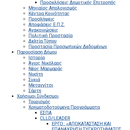
Προσκλήσεις Δημοτικής Επιτροπής
Μηνιαίος Απολογισμός
Κέντρα Κοινότητας
Προσλήψεις
Αποφάσεις Ε.Π.Ζ.
Ανακοινώσεις
Πολιτική Προστασία
Δελτία Τύπου
Προστασία Προσωπικών Δεδομένων
Παρουσίαση Δήμου
Ιστορία
Άγιος Νικόλαος
Νέος Μαρμαράς
Νικήτη
Συκιά
Μεταγγίτσι
Σάρτη
Χρήσιμοι Σύνδεσμοι
Τουρισμός
Χρηματοδοτούμενα Προγράμματα
ΕΣΠΑ
CLLD/LEADER
ΕΡΓΟ : «ΑΠΟΚΑΤΑΣΤΑΣΗ ΚΑΙ
ΕΠΑΝΑΧΡΗΣΗ ΣΥΓΚΡΟΤΗΜΑΤΟΣ