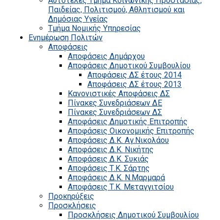
Αυτοτελές Τμήμα Κοινωνικής Προστασίας,
Παιδείας, Πολιτισμού, Αθλητισμού και
Δημόσιας Υγείας
Τμήμα Νομικής Υπηρεσίας
Ενημέρωση Πολιτών
Αποφάσεις
Αποφάσεις Δημάρχου
Αποφάσεις Δημοτικού Συμβουλίου
Αποφάσεις ΔΣ έτους 2014
Αποφάσεις ΔΣ έτους 2013
Κανονιστικές Αποφάσεις ΔΣ
Πίνακες Συνεδριάσεων ΔΕ
Πίνακες Συνεδριάσεων ΔΣ
Αποφάσεις Δημοτικής Επιτροπής
Αποφάσεις Οικονομικής Επιτροπής
Αποφάσεις Δ.Κ. Αγ.Νικολάου
Αποφάσεις Δ.Κ. Νικήτης
Αποφάσεις Δ.Κ. Συκιάς
Αποφάσεις Τ.Κ. Σάρτης
Αποφάσεις Δ.Κ. Ν.Μαρμαρά
Αποφάσεις Τ.Κ. Μεταγγιτσίου
Προκηρύξεις
Προσκλήσεις
Προσκλήσεις Δημοτικού Συμβουλίου