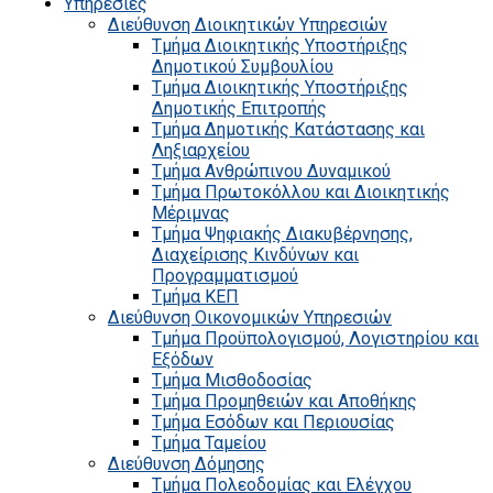
Υπηρεσίες
Διεύθυνση Διοικητικών Υπηρεσιών
Τμήμα Διοικητικής Υποστήριξης
Δημοτικού Συμβουλίου
Τμήμα Διοικητικής Υποστήριξης
Δημοτικής Επιτροπής
Τμήμα Δημοτικής Κατάστασης και
Ληξιαρχείου
Τμήμα Ανθρώπινου Δυναμικού
Τμήμα Πρωτοκόλλου και Διοικητικής
Μέριμνας
Τμήμα Ψηφιακής Διακυβέρνησης,
Διαχείρισης Κινδύνων και
Προγραμματισμού
Τμήμα ΚΕΠ
Διεύθυνση Οικονομικών Υπηρεσιών
Τμήμα Προϋπολογισμού, Λογιστηρίου και
Εξόδων
Τμήμα Μισθοδοσίας
Τμήμα Προμηθειών και Αποθήκης
Τμήμα Εσόδων και Περιουσίας
Τμήμα Ταμείου
Διεύθυνση Δόμησης
Τμήμα Πολεοδομίας και Ελέγχου