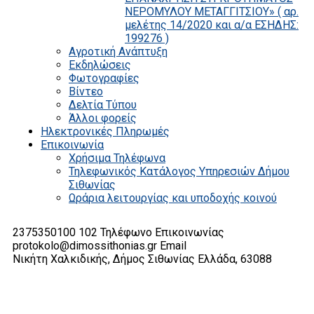
ΝΕΡΟΜΥΛΟΥ ΜΕΤΑΓΓΙΤΣΙΟΥ» ( αρ.
μελέτης 14/2020 και α/α ΕΣΗΔΗΣ:
199276 )
Αγροτική Ανάπτυξη
Εκδηλώσεις
Φωτογραφίες
Βίντεο
Δελτία Τύπου
Άλλοι φορείς
Ηλεκτρονικές Πληρωμές
Επικοινωνία
Χρήσιμα Τηλέφωνα
Τηλεφωνικός Κατάλογος Υπηρεσιών Δήμου
Σιθωνίας
Ωράρια λειτουργίας και υποδοχής κοινού
2375350100 102
Τηλέφωνο Επικοινωνίας
protokolo@dimossithonias.gr
Email
Νικήτη Χαλκιδικής, Δήμος Σιθωνίας
Ελλάδα, 63088