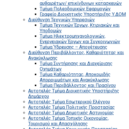
αυθαιρέτων/ επικίνδυνων κατασκευών
Τμήμα Πολεοδομικών Εφαρμογών
Γραφείο Διοικητικής Υποστήριξης Υ.ΔΟΜ
Διεύθυνση Τεχνικών Υπηρεσιών
Τμήμα Τεχνικών Έργων, Κτιριακών και
Υποδομών
Τμήμα Ηλεκτρομηχανολογικών,
Ενεργειακών Έργων και Συγκοινωνιών
Τμήμα Ύδρευσης – Αποχέτευσης
Διεύθυνση Περιβάλλοντος, Καθαριότητας και
Ανακύκλωσης
Τμήμα Συντήρησης και Διαχείρισης
Οχημάτων
Τμήμα Καθαριότητας, Αποκομιδής
Απορριμμάτων και Ανακύκλωσης
Τμήμα Περιβάλλοντος και Πρασίνου
Αυτοτελές Τμήμα Διοικητικής Υποστήριξης
Δημάρχου
Αυτοτελές Τμήμα Εσωτερικού Ελέγχου
Αυτοτελές Τμήμα Πολιτικής Προστασίας
Αυτοτελές Τμήμα Δημοτικής Αστυνομίας
Αυτοτελές Τμήμα Τοπικής Οικονομίας,
Τουρισμού και Απασχόλησης