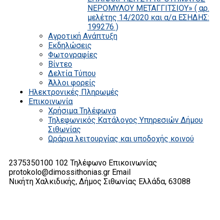
ΝΕΡΟΜΥΛΟΥ ΜΕΤΑΓΓΙΤΣΙΟΥ» ( αρ.
μελέτης 14/2020 και α/α ΕΣΗΔΗΣ:
199276 )
Αγροτική Ανάπτυξη
Εκδηλώσεις
Φωτογραφίες
Βίντεο
Δελτία Τύπου
Άλλοι φορείς
Ηλεκτρονικές Πληρωμές
Επικοινωνία
Χρήσιμα Τηλέφωνα
Τηλεφωνικός Κατάλογος Υπηρεσιών Δήμου
Σιθωνίας
Ωράρια λειτουργίας και υποδοχής κοινού
2375350100 102
Τηλέφωνο Επικοινωνίας
protokolo@dimossithonias.gr
Email
Νικήτη Χαλκιδικής, Δήμος Σιθωνίας
Ελλάδα, 63088