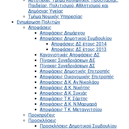
Αυτοτελές Τμήμα Κοινωνικής Προστασίας,
Παιδείας, Πολιτισμού, Αθλητισμού και
Δημόσιας Υγείας
Τμήμα Νομικής Υπηρεσίας
Ενημέρωση Πολιτών
Αποφάσεις
Αποφάσεις Δημάρχου
Αποφάσεις Δημοτικού Συμβουλίου
Αποφάσεις ΔΣ έτους 2014
Αποφάσεις ΔΣ έτους 2013
Κανονιστικές Αποφάσεις ΔΣ
Πίνακες Συνεδριάσεων ΔΕ
Πίνακες Συνεδριάσεων ΔΣ
Αποφάσεις Δημοτικής Επιτροπής
Αποφάσεις Οικονομικής Επιτροπής
Αποφάσεις Δ.Κ. Αγ.Νικολάου
Αποφάσεις Δ.Κ. Νικήτης
Αποφάσεις Δ.Κ. Συκιάς
Αποφάσεις Τ.Κ. Σάρτης
Αποφάσεις Δ.Κ. Ν.Μαρμαρά
Αποφάσεις Τ.Κ. Μεταγγιτσίου
Προκηρύξεις
Προσκλήσεις
Προσκλήσεις Δημοτικού Συμβουλίου