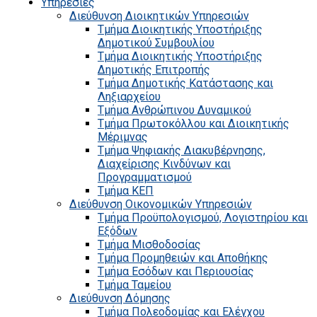
Υπηρεσίες
Διεύθυνση Διοικητικών Υπηρεσιών
Τμήμα Διοικητικής Υποστήριξης
Δημοτικού Συμβουλίου
Τμήμα Διοικητικής Υποστήριξης
Δημοτικής Επιτροπής
Τμήμα Δημοτικής Κατάστασης και
Ληξιαρχείου
Τμήμα Ανθρώπινου Δυναμικού
Τμήμα Πρωτοκόλλου και Διοικητικής
Μέριμνας
Τμήμα Ψηφιακής Διακυβέρνησης,
Διαχείρισης Κινδύνων και
Προγραμματισμού
Τμήμα ΚΕΠ
Διεύθυνση Οικονομικών Υπηρεσιών
Τμήμα Προϋπολογισμού, Λογιστηρίου και
Εξόδων
Τμήμα Μισθοδοσίας
Τμήμα Προμηθειών και Αποθήκης
Τμήμα Εσόδων και Περιουσίας
Τμήμα Ταμείου
Διεύθυνση Δόμησης
Τμήμα Πολεοδομίας και Ελέγχου