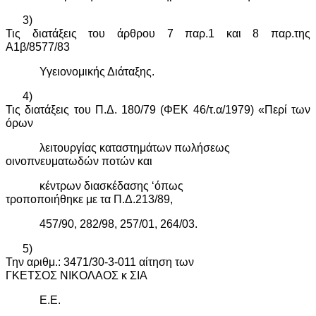
3)
Τις διατάξεις του άρθρου 7 παρ.1 και 8 παρ.της
Α1β/8577/83
Υγειονομικής Διάταξης.
4)
Τις διατάξεις του Π.Δ. 180/79 (ΦΕΚ 46/τ.α/1979) «Περί των
όρων
λειτουργίας καταστημάτων πωλήσεως
οινοπνευματωδών ποτών και
κέντρων διασκέδασης ‘όπως
τροποποιήθηκε με τα Π.Δ.213/89,
457/90, 282/98, 257/01, 264/03.
5)
Την αριθμ.: 3471/30-3-011 αίτηση των
ΓΚΕΤΣΟΣ ΝΙΚΟΛΑΟΣ κ ΣΙΑ
Ε.Ε.