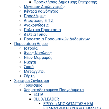
Προσκλήσεις Δημοτικής Επιτροπής
Μηνιαίος Απολογισμός
Κέντρα Κοινότητας
Προσλήψεις
Αποφάσεις Ε.Π.Ζ.
Ανακοινώσεις
Πολιτική Προστασία
Δελτία Τύπου
Προστασία Προσωπικών Δεδομένων
Παρουσίαση Δήμου
Ιστορία
Άγιος Νικόλαος
Νέος Μαρμαράς
Νικήτη
Συκιά
Μεταγγίτσι
Σάρτη
Χρήσιμοι Σύνδεσμοι
Τουρισμός
Χρηματοδοτούμενα Προγράμματα
ΕΣΠΑ
CLLD/LEADER
ΕΡΓΟ : «ΑΠΟΚΑΤΑΣΤΑΣΗ ΚΑΙ
ΕΠΑΝΑΧΡΗΣΗ ΣΥΓΚΡΟΤΗΜΑΤΟΣ