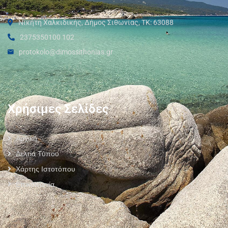
Νικήτη Χαλκιδικής, Δήμος Σιθωνίας, ΤΚ: 63088
2375350100 102
protokolo@dimossithonias.gr
Χρήσιμες Σελίδες
Αρχική
Δελτία Τύπου
Χάρτης Ιστοτόπου
Επικοινωνία