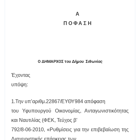
Α
Π Ο Φ Α Σ Η
Ο ΔΗΜΑΡΧΟΣ του Δήμου
Σιθωνίας
Έχοντας
υπόψη:
1.Την υπ’αριθμ.22867/ΕΥΘΥ984 απόφαση
του Υφυπουργού Οικονομίας, Ανταγω­νι­στι­κό­τητας
και Ναυτιλίας (ΦΕΚ, Τεύχος β’
792/8-06-2010, «Ρυθμίσεις για την επιβεβαίωση της
Διαχειριστικής επάρκειας των