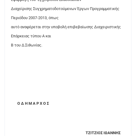
Διαχείρισης Συγχρηματοδοτούμενων Έργων Προγραμματικής
Περιόδου 2007-2013, όπως
αυτό αναφέρεται στην υποβολή επιβεβαίωσης Διαχειριστικής
Επάρκειας τύπου Α και
Β του Δ.Σιθωνίας.
Ο Δ Η Μ Α Ρ Χ Ο Σ
ΤΖΙΤΖΙΟΣ ΙΩΑΝΝΗΣ