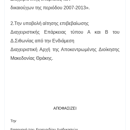
δικαιούχων της περιόδου 2007-2013».
2.Την υποβολή αίτησης επιβεβαίωσης
Διαχειριστικής Επάρκειας τύπου Α και Β του
Δ.Σιθωνίας από την Ενδιάμεση
Διαχειριστική Αρχή της Αποκεντρωμένης Διοίκησης
Μα­κε­δο­νίας Θράκης.
ΑΠΟΦΑΣΙΖΕΙ
Την
Εφαρμογή του
Εγχειριδίου Δι­α­δι­κα­σιών