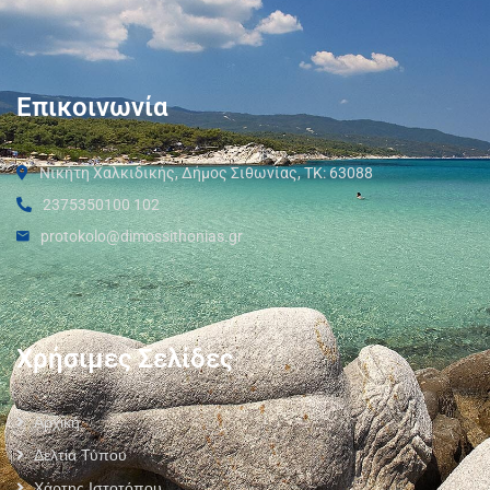
Επικοινωνία
Νικήτη Χαλκιδικής, Δήμος Σιθωνίας, ΤΚ: 63088
2375350100 102
protokolo@dimossithonias.gr
Χρήσιμες Σελίδες
Αρχική
Δελτία Τύπου
Χάρτης Ιστοτόπου