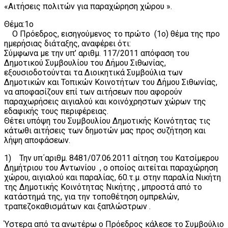
«Αιτήσεις πολιτών για παραχώρηση χώρου ».
Θέμα:1ο
Ο Πρόεδρος, εισηγούμενος το πρώτο (1ο) θέμα της προ
ημερήσιας διάταξης, αναφέρει ότι:
Σύμφωνα με την υπ’ αριθμ. 117/2011 απόφαση του
Δημοτικού Συμβουλίου του Δήμου Σιθωνίας,
εξουσιοδοτούνται τα Διοικητικά Συμβούλια των
Δημοτικών και Τοπικών Κοινοτήτων του Δήμου Σιθωνίας,
να αποφασίζουν επί των αιτήσεων που αφορούν
παραχωρήσεις αιγιαλού και κοινόχρηστων χώρων της
εδαφικής τους περιφέρειας.
Θέτει υπόψη του Συμβουλίου Δημοτικής Κοινότητας τις
κάτωθι αιτήσεις των δημοτών μας προς συζήτηση και
λήψη αποφάσεων.
1) Την υπ΄αριθμ. 8481/07.06.2011 αίτηση του Κατσίμερου
Δημήτριου του Αντωνίου , ο οποίος αιτείται παραχώρηση
χώρου, αιγιαλού και παραλίας, 60.τ.μ. στην παραλία Νικήτη
της Δημοτικής Κοινότητας Νικήτης , μπροστά από το
κατάστημά της, για την τοποθέτηση ομπρελών,
τραπεζοκαθισμάτων και ξαπλώστρων .
Ύστερα από τα ανωτέρω ο Πρόεδρος κάλεσε το Συμβούλιο