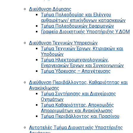
Διεύθυνση Δόμησης
Τμήμα Πολεοδομίας και Ελέγχου
αυθαιρέτων/ επικίνδυνων κατασκευών
Τμήμα Πολεοδομικών Εφαρμογών
Γραφείο Διοικητικής Υποστήριξης Υ.ΔΟΜ
Διεύθυνση Τεχνικών Υπηρεσιών
Τμήμα Τεχνικών Έργων, Κτιριακών και
Υποδομών
Τμήμα Ηλεκτρομηχανολογικών,
Ενεργειακών Έργων και Συγκοινωνιών
Τμήμα Ύδρευσης – Αποχέτευσης
Διεύθυνση Περιβάλλοντος, Καθαριότητας και
Ανακύκλωσης
Τμήμα Συντήρησης και Διαχείρισης
Οχημάτων
Τμήμα Καθαριότητας, Αποκομιδής
Απορριμμάτων και Ανακύκλωσης
Τμήμα Περιβάλλοντος και Πρασίνου
Αυτοτελές Τμήμα Διοικητικής Υποστήριξης