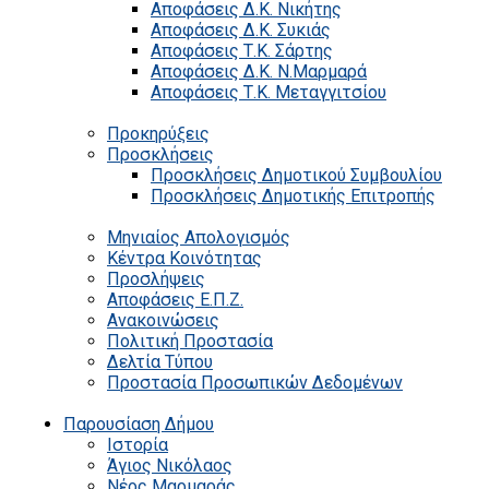
Αποφάσεις Δ.Κ. Νικήτης
Αποφάσεις Δ.Κ. Συκιάς
Αποφάσεις Τ.Κ. Σάρτης
Αποφάσεις Δ.Κ. Ν.Μαρμαρά
Αποφάσεις Τ.Κ. Μεταγγιτσίου
Προκηρύξεις
Προσκλήσεις
Προσκλήσεις Δημοτικού Συμβουλίου
Προσκλήσεις Δημοτικής Επιτροπής
Μηνιαίος Απολογισμός
Κέντρα Κοινότητας
Προσλήψεις
Αποφάσεις Ε.Π.Ζ.
Ανακοινώσεις
Πολιτική Προστασία
Δελτία Τύπου
Προστασία Προσωπικών Δεδομένων
Παρουσίαση Δήμου
Ιστορία
Άγιος Νικόλαος
Νέος Μαρμαράς