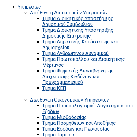
Υπηρεσίες
Διεύθυνση Διοικητικών Υπηρεσιών
Τμήμα Διοικητικής Υποστήριξης
Δημοτικού Συμβουλίου
Τμήμα Διοικητικής Υποστήριξης
Δημοτικής Επιτροπής
Τμήμα Δημοτικής Κατάστασης και
Ληξιαρχείου
Τμήμα Ανθρώπινου Δυναμικού
Τμήμα Πρωτοκόλλου και Διοικητικής
Μέριμνας
Τμήμα Ψηφιακής Διακυβέρνησης,
Διαχείρισης Κινδύνων και
Προγραμματισμού
Τμήμα ΚΕΠ
Διεύθυνση Οικονομικών Υπηρεσιών
Τμήμα Προϋπολογισμού, Λογιστηρίου και
Εξόδων
Τμήμα Μισθοδοσίας
Τμήμα Προμηθειών και Αποθήκης
Τμήμα Εσόδων και Περιουσίας
Τμήμα Ταμείου