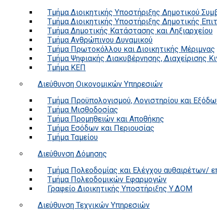
Τμήμα Διοικητικής Υποστήριξης Δημοτικού Συμ
Τμήμα Διοικητικής Υποστήριξης Δημοτικής Επι
Τμήμα Δημοτικής Κατάστασης και Ληξιαρχείου
Τμήμα Ανθρώπινου Δυναμικού
Τμήμα Πρωτοκόλλου και Διοικητικής Μέριμνας
Τμήμα Ψηφιακής Διακυβέρνησης, Διαχείρισης Κ
Τμήμα ΚΕΠ
Διεύθυνση Οικονομικών Υπηρεσιών
Τμήμα Προϋπολογισμού, Λογιστηρίου και Εξόδω
Τμήμα Μισθοδοσίας
Τμήμα Προμηθειών και Αποθήκης
Τμήμα Εσόδων και Περιουσίας
Τμήμα Ταμείου
Διεύθυνση Δόμησης
Τμήμα Πολεοδομίας και Ελέγχου αυθαιρέτων/ 
Τμήμα Πολεοδομικών Εφαρμογών
Γραφείο Διοικητικής Υποστήριξης Υ.ΔΟΜ
Διεύθυνση Τεχνικών Υπηρεσιών