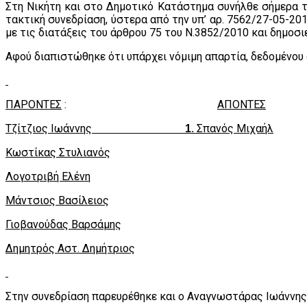
Στη Νικήτη και στο Δημοτικό Κατάστημα συνήλθε σήμερα τη
τακτική συνεδρίαση, ύστερα από την υπ’ αρ. 7562/27-05-2
με τις διατάξεις του άρθρου 75 του Ν.3852/2010 και δημοσ
Αφού διαπιστώθηκε ότι υπάρχει νόμιμη απαρτία, δεδομένου ό
ΠΑΡΟΝΤΕΣ
:
AΠΟΝTEΣ
Τζίτζιος Ιωάννης
.
Σπανός Μιχαήλ
1
Κωστίκας Στυλιανός
Λογοτριβή Ελένη
Μάντσιος Βασίλειος
Γιοβανούδας Βαρσάμης
Δημητρός Αστ. Δημήτριος
Στην συνεδρίαση παρευρέθηκε και ο Αναγνωστάρας Ιωάννης,