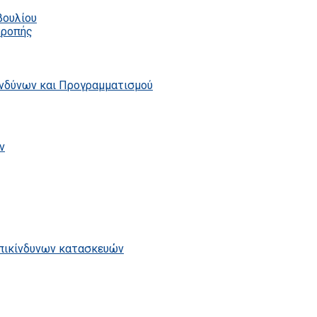
βουλίου
τροπής
ινδύνων και Προγραμματισμού
ν
επικίνδυνων κατασκευών