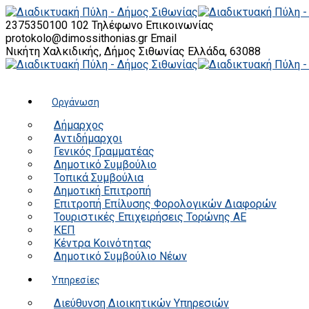
2375350100 102
Τηλέφωνο Επικοινωνίας
protokolo@dimossithonias.gr
Email
Νικήτη Χαλκιδικής, Δήμος Σιθωνίας
Ελλάδα, 63088
Οργάνωση
Δήμαρχος
Αντιδήμαρχοι
Γενικός Γραμματέας
Δημοτικό Συμβούλιο
Τοπικά Συμβούλια
Δημοτική Επιτροπή
Επιτροπή Επίλυσης Φορολογικών Διαφορών
Τουριστικές Επιχειρήσεις Τορώνης ΑΕ
ΚΕΠ
Κέντρα Κοινότητας
Δημοτικό Συμβούλιο Νέων
Υπηρεσίες
Διεύθυνση Διοικητικών Υπηρεσιών