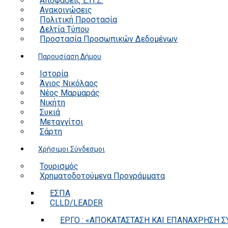
Αποφάσεις Ε.Π.Ζ.
Ανακοινώσεις
Πολιτική Προστασία
Δελτία Τύπου
Προστασία Προσωπικών Δεδομένων
Παρουσίαση Δήμου
Ιστορία
Άγιος Νικόλαος
Νέος Μαρμαράς
Νικήτη
Συκιά
Μεταγγίτσι
Σάρτη
Χρήσιμοι Σύνδεσμοι
Τουρισμός
Χρηματοδοτούμενα Προγράμματα
ΕΣΠΑ
CLLD/LEADER
ΕΡΓΟ : «ΑΠΟΚΑΤΑΣΤΑΣΗ ΚΑΙ ΕΠΑΝΑΧΡΗΣΗ ΣΥ