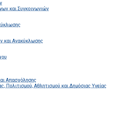
ν
γων και Συγκοινωνιών
ακύκλωσης
ων και Ανακύκλωσης
χου
και Απασχόλησης
ς, Πολιτισμού, Αθλητισμού και Δημόσιας Υγείας