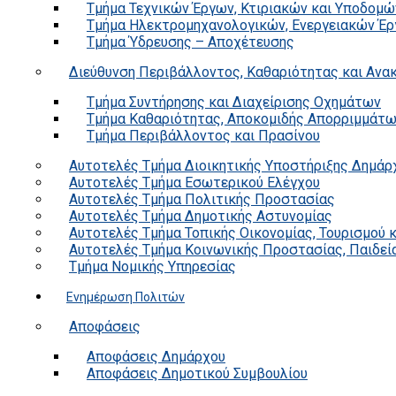
Τμήμα Τεχνικών Έργων, Κτιριακών και Υποδομώ
Τμήμα Ηλεκτρομηχανολογικών, Ενεργειακών Έρ
Τμήμα Ύδρευσης – Αποχέτευσης
Διεύθυνση Περιβάλλοντος, Καθαριότητας και Αν
Τμήμα Συντήρησης και Διαχείρισης Οχημάτων
Τμήμα Καθαριότητας, Αποκομιδής Απορριμμάτ
Τμήμα Περιβάλλοντος και Πρασίνου
Αυτοτελές Τμήμα Διοικητικής Υποστήριξης Δημάρ
Αυτοτελές Τμήμα Εσωτερικού Ελέγχου
Αυτοτελές Τμήμα Πολιτικής Προστασίας
Αυτοτελές Τμήμα Δημοτικής Αστυνομίας
Αυτοτελές Τμήμα Τοπικής Οικονομίας, Τουρισμού 
Αυτοτελές Τμήμα Κοινωνικής Προστασίας, Παιδεία
Τμήμα Νομικής Υπηρεσίας
Ενημέρωση Πολιτών
Αποφάσεις
Αποφάσεις Δημάρχου
Αποφάσεις Δημοτικού Συμβουλίου