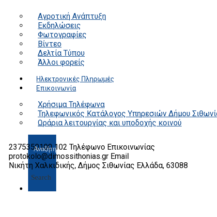
Αγροτική Ανάπτυξη
Εκδηλώσεις
Φωτογραφίες
Βίντεο
Δελτία Τύπου
Άλλοι φορείς
Ηλεκτρονικές Πληρωμές
Επικοινωνία
Χρήσιμα Τηλέφωνα
Τηλεφωνικός Κατάλογος Υπηρεσιών Δήμου Σιθωνί
Ωράρια λειτουργίας και υποδοχής κοινού
2375350100 102
Τηλέφωνο Επικοινωνίας
protokolo@dimossithonias.gr
Email
Νικήτη Χαλκιδικής, Δήμος Σιθωνίας
Ελλάδα, 63088
Search