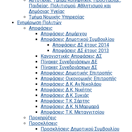
Αυτοτελές Τμήμα Κοινωνικής Προστασίας,
Παιδείας, Πολιτισμού, Αθλητισμού και
Δημόσιας Υγείας
Τμήμα Νομικής Υπηρεσίας
Ενημέρωση Πολιτών
Αποφάσεις
Αποφάσεις Δημάρχου
Αποφάσεις Δημοτικού Συμβουλίου
Αποφάσεις ΔΣ έτους 2014
Αποφάσεις ΔΣ έτους 2013
Κανονιστικές Αποφάσεις ΔΣ
Πίνακες Συνεδριάσεων ΔΕ
Πίνακες Συνεδριάσεων ΔΣ
Αποφάσεις Δημοτικής Επιτροπής
Αποφάσεις Οικονομικής Επιτροπής
Αποφάσεις Δ.Κ. Αγ.Νικολάου
Αποφάσεις Δ.Κ. Νικήτης
Αποφάσεις Δ.Κ. Συκιάς
Αποφάσεις Τ.Κ. Σάρτης
Αποφάσεις Δ.Κ. Ν.Μαρμαρά
Αποφάσεις Τ.Κ. Μεταγγιτσίου
Προκηρύξεις
Προσκλήσεις
Προσκλήσεις Δημοτικού Συμβουλίου