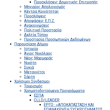
Προσκλήσεις Δημοτικής Επιτροπής
Μηνιαίος Απολογισμός
Κέντρα Κοινότητας
Προσλήψεις
Αποφάσεις Ε.Π.Ζ.
Ανακοινώσεις
Πολιτική Προστασία
Δελτία Τύπου
Προστασία Προσωπικών Δεδομένων
Παρουσίαση Δήμου
Ιστορία
Άγιος Νικόλαος
Νέος Μαρμαράς
Νικήτη
Συκιά
Μεταγγίτσι
Σάρτη
Χρήσιμοι Σύνδεσμοι
Τουρισμός
Χρηματοδοτούμενα Προγράμματα
ΕΣΠΑ
CLLD/LEADER
ΕΡΓΟ : «ΑΠΟΚΑΤΑΣΤΑΣΗ ΚΑΙ
ΕΠΑΝΑΧΡΗΣΗ ΣΥΓΚΡΟΤΗΜΑΤΟΣ