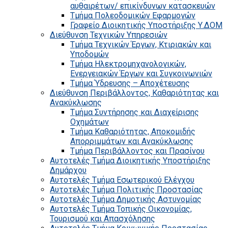
αυθαιρέτων/ επικίνδυνων κατασκευών
Τμήμα Πολεοδομικών Εφαρμογών
Γραφείο Διοικητικής Υποστήριξης Υ.ΔΟΜ
Διεύθυνση Τεχνικών Υπηρεσιών
Τμήμα Τεχνικών Έργων, Κτιριακών και
Υποδομών
Τμήμα Ηλεκτρομηχανολογικών,
Ενεργειακών Έργων και Συγκοινωνιών
Τμήμα Ύδρευσης – Αποχέτευσης
Διεύθυνση Περιβάλλοντος, Καθαριότητας και
Ανακύκλωσης
Τμήμα Συντήρησης και Διαχείρισης
Οχημάτων
Τμήμα Καθαριότητας, Αποκομιδής
Απορριμμάτων και Ανακύκλωσης
Τμήμα Περιβάλλοντος και Πρασίνου
Αυτοτελές Τμήμα Διοικητικής Υποστήριξης
Δημάρχου
Αυτοτελές Τμήμα Εσωτερικού Ελέγχου
Αυτοτελές Τμήμα Πολιτικής Προστασίας
Αυτοτελές Τμήμα Δημοτικής Αστυνομίας
Αυτοτελές Τμήμα Τοπικής Οικονομίας,
Τουρισμού και Απασχόλησης