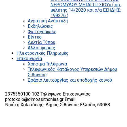
ΝΕΡΟΜΥΛΟΥ ΜΕΤΑΓΓΙΤΣΙΟΥ» ( αρ.
μελέτης 14/2020 και α/α ΕΣΗΔΗΣ:
199276 )
Αγροτική Ανάπτυξη
Εκδηλώσεις
Φωτογραφίες
Βίντεο
Δελτία Τύπου
Άλλοι φορείς
Ηλεκτρονικές Πληρωμές
Επικοινωνία
Χρήσιμα Τηλέφωνα
Τηλεφωνικός Κατάλογος Υπηρεσιών Δήμου
Σιθωνίας
Ωράρια λειτουργίας και υποδοχής κοινού
2375350100 102
Τηλέφωνο Επικοινωνίας
protokolo@dimossithonias.gr
Email
Νικήτη Χαλκιδικής, Δήμος Σιθωνίας
Ελλάδα, 63088