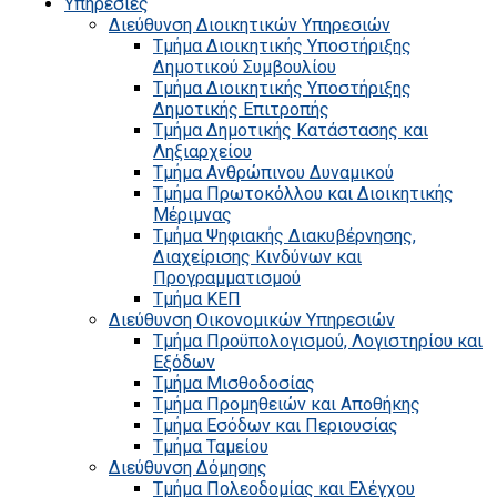
Υπηρεσίες
Διεύθυνση Διοικητικών Υπηρεσιών
Τμήμα Διοικητικής Υποστήριξης
Δημοτικού Συμβουλίου
Τμήμα Διοικητικής Υποστήριξης
Δημοτικής Επιτροπής
Τμήμα Δημοτικής Κατάστασης και
Ληξιαρχείου
Τμήμα Ανθρώπινου Δυναμικού
Τμήμα Πρωτοκόλλου και Διοικητικής
Μέριμνας
Τμήμα Ψηφιακής Διακυβέρνησης,
Διαχείρισης Κινδύνων και
Προγραμματισμού
Τμήμα ΚΕΠ
Διεύθυνση Οικονομικών Υπηρεσιών
Τμήμα Προϋπολογισμού, Λογιστηρίου και
Εξόδων
Τμήμα Μισθοδοσίας
Τμήμα Προμηθειών και Αποθήκης
Τμήμα Εσόδων και Περιουσίας
Τμήμα Ταμείου
Διεύθυνση Δόμησης
Τμήμα Πολεοδομίας και Ελέγχου