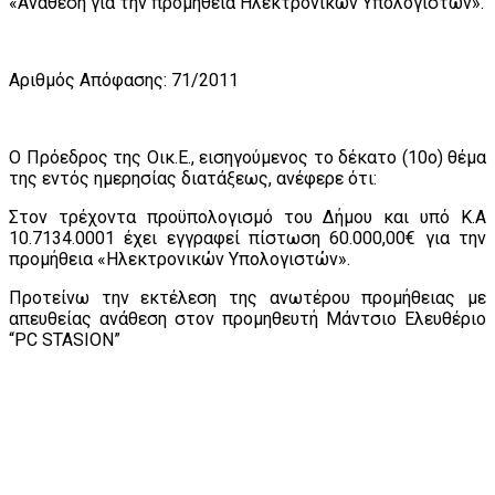
«Ανάθεση για την προμήθεια Ηλεκτρονικών Υπολογιστών».
Αριθμός Απόφασης: 71/2011
Ο Πρόεδρος της Οικ.Ε., εισηγούμενος το δέκατο (10ο) θέμα
της εντός ημερησίας διατάξεως, ανέφερε ότι:
Στον τρέχοντα προϋπολογισμό του Δήμου και υπό Κ.Α
10.7134.0001 έχει εγγραφεί πίστωση 60.000,00€ για την
προμήθεια «Ηλεκτρονικών Υπολογιστών».
Προτείνω την εκτέλεση της ανωτέρου προμήθειας με
απευθείας ανάθεση στον προμηθευτή Μάντσιο Ελευθέριο
“PC STASIΟΝ”