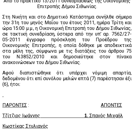
Από το πρακτικό 13/2011 συνεδριάσεως της Οικονομικής
Επιτροπής Δήμου Σιθωνίας.
Στη Νικήτη και στο Δημοτικό Κατάστημα συνήλθε σήμερα
την 31η του μηνός Μαΐου του έτους 2011, ημέρα Τρίτη και
ώρα 15:00 μ.μ., η Οικονομική Επιτροπή του Δήμου Σιθωνίας,
σε τακτική συνεδρίαση, ύστερα από την υπ’ αρ. 7562/27-
05-2011 έγγραφο πρόσκληση του Προέδρου της
Οικονομικής Επιτροπής, η οποία δόθηκε με αποδεικτικά
στα μέλη της, σύμφωνα με τις διατάξεις του άρθρου 75
του Ν.3852/2010 και δημοσιεύτηκε στον πίνακα
ανακοινώσεων του Δήμου Σιθωνίας.
Αφού διαπιστώθηκε ότι υπάρχει νόμιμη απαρτία,
δεδομένου ότι επί συνόλου μελών επτά (7) παρέστησαν έξι
(6), ήτοι:
ΠΑΡΟΝΤΕΣ
:
AΠΟΝTEΣ
Τζίτζιος Ιωάννης
.
Σπανός Μιχαήλ
1
Κωστίκας Στυλιανός