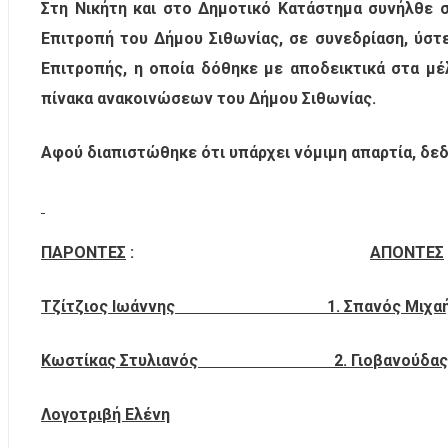
Στη Νικήτη και στο Δημοτικό Κατάστημα συνήλθε σ
Επιτροπή του Δήμου Σιθωνίας, σε συνεδρίαση, ύστ
Επιτροπής, η οποία δόθηκε με αποδεικτικά στα μέ
πίνακα ανακοινώσεων του Δήμου Σιθωνίας.
Αφού διαπιστώθηκε ότι υπάρχει νόμιμη απαρτία, δεδ
ΠΑΡΟΝΤΕΣ
:
AΠΟΝTEΣ
Τζίτζιος Ιωάννης 1. Σπανός Μιχαή
Κωστίκας Στυλιανός 2. Γιοβανούδας Β
Λογοτριβή Ελένη