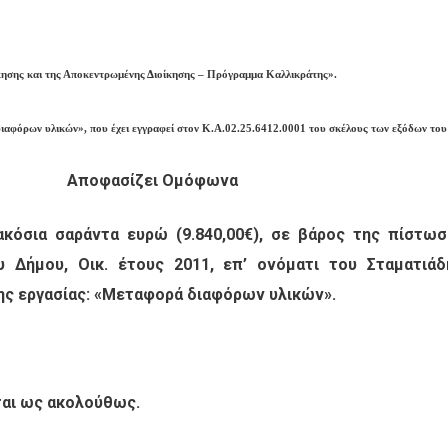
ίκησης και της Αποκεντρωμένης Διοίκησης – Πρόγραμμα Καλλικράτης».
διαφόρων υλικών», που έχει εγγραφεί στον Κ.Α.02.25.6412.0001 του σκέλους των εξόδων του
Αποφασίζει Ομόφωνα
ακόσια σαράντα ευρώ (9.840,00€), σε βάρος της πίστωσ
υ Δήμου, Οικ. έτους 2011, επ’ ονόματι του Σταματιά
της εργασίας: «Μεταφορά διαφόρων υλικών».
ται ως ακολούθως.