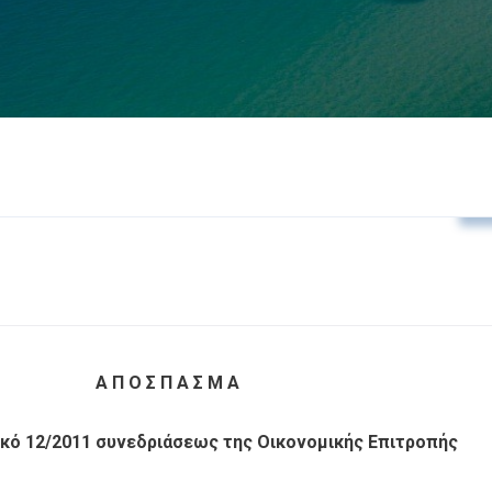
A Π Ο Σ Π Α Σ Μ Α
κό 12/2011 συνεδριάσεως της Οικονομικής Επιτροπής