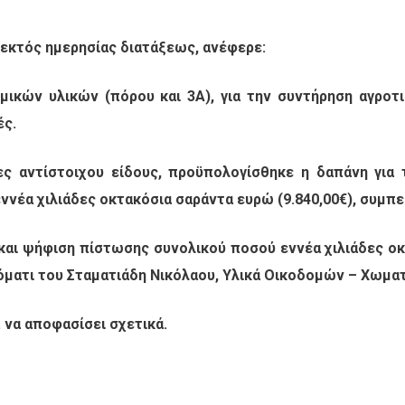
ς εκτός ημερησίας διατάξεως, ανέφερε:
ικών υλικών (πόρου και 3Α), για την συντήρηση αγροτ
ές.
ες αντίστοιχου είδους, προϋπολογίσθηκε η δαπάνη για
νέα χιλιάδες οκτακόσια σαράντα ευρώ (9.840,00€), συμπε
και ψήφιση πίστωσης συνολικού ποσού εννέα χιλιάδες οκ
νόματι του Σταματιάδη Νικόλαου, Υλικά Οικοδομών – Χωματ
 να αποφασίσει σχετικά.