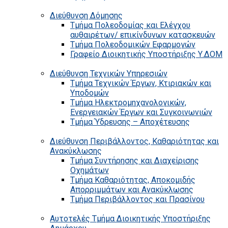
Διεύθυνση Δόμησης
Τμήμα Πολεοδομίας και Ελέγχου
αυθαιρέτων/ επικίνδυνων κατασκευών
Τμήμα Πολεοδομικών Εφαρμογών
Γραφείο Διοικητικής Υποστήριξης Υ.ΔΟΜ
Διεύθυνση Τεχνικών Υπηρεσιών
Τμήμα Τεχνικών Έργων, Κτιριακών και
Υποδομών
Τμήμα Ηλεκτρομηχανολογικών,
Ενεργειακών Έργων και Συγκοινωνιών
Τμήμα Ύδρευσης – Αποχέτευσης
Διεύθυνση Περιβάλλοντος, Καθαριότητας και
Ανακύκλωσης
Τμήμα Συντήρησης και Διαχείρισης
Οχημάτων
Τμήμα Καθαριότητας, Αποκομιδής
Απορριμμάτων και Ανακύκλωσης
Τμήμα Περιβάλλοντος και Πρασίνου
Αυτοτελές Τμήμα Διοικητικής Υποστήριξης