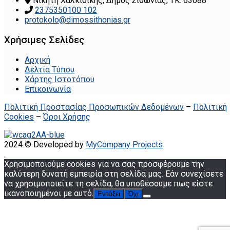
Νικήτη Χαλκιδικής, Δήμος Σιθωνίας, ΤΚ: 63088
2375350100 102
protokolo@dimossithonias.gr
Χρήσιμες Σελίδες
Αρχική
Δελτία Τύπου
Χάρτης Ιστοτόπου
Επικοινωνία
Πολιτική Προστασίας Προσωπικών Δεδομένων
–
Πολιτική
Cookies
–
Όροι Χρήσης
2024 © Developed by
MyCompany Projects
.
Χρησιμοποιούμε cookies για να σας προσφέρουμε την
καλύτερη δυνατή εμπειρία στη σελίδα μας. Εάν συνεχίσετε
να χρησιμοποιείτε τη σελίδα, θα υποθέσουμε πως είστε
ικανοποιημένοι με αυτό.
Εντάξει
Όχι