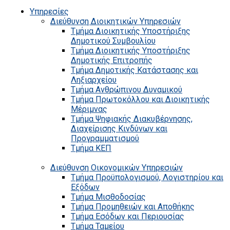
Υπηρεσίες
Διεύθυνση Διοικητικών Υπηρεσιών
Τμήμα Διοικητικής Υποστήριξης
Δημοτικού Συμβουλίου
Τμήμα Διοικητικής Υποστήριξης
Δημοτικής Επιτροπής
Τμήμα Δημοτικής Κατάστασης και
Ληξιαρχείου
Τμήμα Ανθρώπινου Δυναμικού
Τμήμα Πρωτοκόλλου και Διοικητικής
Μέριμνας
Τμήμα Ψηφιακής Διακυβέρνησης,
Διαχείρισης Κινδύνων και
Προγραμματισμού
Τμήμα ΚΕΠ
Διεύθυνση Οικονομικών Υπηρεσιών
Τμήμα Προϋπολογισμού, Λογιστηρίου και
Εξόδων
Τμήμα Μισθοδοσίας
Τμήμα Προμηθειών και Αποθήκης
Τμήμα Εσόδων και Περιουσίας
Τμήμα Ταμείου