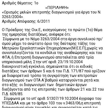
Αριθμός θέματος: 1ο
«ΠΕΡΙΛΗΨΗ»
«Ορισμός μελών επιτροπής διαγωνισμού για έργα του Ν.
3263/2004».
Αριθμός Απόφασης: 6/2011
Ο Πρόεδρος της Οικ.Ε., εισηγούμενος το πρώτο (1ο) θέμα
της ημερησίας διατάξεως, ανέφερε ότι:
Σύμφωνα με το Νόμο 3263/2004 στα έργα συνολικού πρ/
σμού μέχρι το ανώτατο όριο της δεύτερης τάξης του
Μητρώου Εργοληπτικών Επιχειρήσεων(Μ.Ε.Ε.Π),χωρίς να
συνυπολογίζονται τα κονδύλια της αναθεώρησης και του
ΦΠΑ, ή Επιτροπή διαγωνισμού αποτελείται από τρία
υπηρεσιακά μέλη. Στην υπ’ αριθ. 23/19.10.2004
διευκρινιστική εγκύκλιο, σημειώνεται ότι οι ειδικές
διατάξεις των άρθρων 5 και 6 του Π.Δ. 171/87 πού ορίζουν
με διαφορετικό τρόπο τη συγκρότηση των επιτροπών
διαγωνισμού των ΟΤΑ Α΄βαθμού καταργούνται ρητά και
στο εξής οι διαγωνισμοί των δημοτικών έργων
διεξάγονται από τις επιτροπές των άρθρων 21 και 22 του
Π.Δ. 609/85.
Σύμφωνα με το υπ’ αριθ. 51307/19.10.2004 έγγραφο του
ΥΠΕΣΔΑΑ και με το άρθρο 103 του ν.3463/06,η επιτροπή
διαγωνισμού είναι τριμελής και συγκροτείται κατά τις