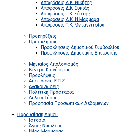
Αποφάσεις Δ.Κ. Νικήτης
Αποφάσεις Δ.Κ. Συκιάς
Αποφάσεις Τ.Κ. Σάρτης
Αποφάσεις Δ.Κ. Ν.Μαρμαρά
Αποφάσεις Τ.Κ. Μεταγγιτσίου
Προκηρύξεις
Προσκλήσεις
Προσκλήσεις Δημοτικού Συμβουλίου
Προσκλήσεις Δημοτικής Επιτροπής
Μηνιαίος Απολογισμός
Κέντρα Κοινότητας
Προσλήψεις
Αποφάσεις Ε.Π.Ζ.
Ανακοινώσεις
Πολιτική Προστασία
Δελτία Τύπου
Προστασία Προσωπικών Δεδομένων
Παρουσίαση Δήμου
Ιστορία
Άγιος Νικόλαος
Νέος Μαρμαράς