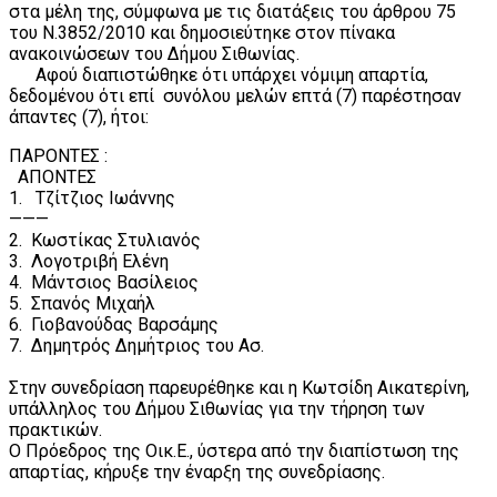
στα μέλη της, σύμφωνα με τις διατάξεις του άρθρου 75
του Ν.3852/2010 και δημοσιεύτηκε στον πίνακα
ανακοινώσεων του Δήμου Σιθωνίας.
Αφού διαπιστώθηκε ότι υπάρχει νόμιμη απαρτία,
δεδομένου ότι επί συνόλου μελών επτά (7) παρέστησαν
άπαντες (7), ήτοι:
ΠΑΡΟΝΤΕΣ :
AΠΟΝTEΣ
1. Τζίτζιος Ιωάννης
———
2. Κωστίκας Στυλιανός
3. Λογοτριβή Ελένη
4. Μάντσιος Βασίλειος
5. Σπανός Μιχαήλ
6. Γιοβανούδας Βαρσάμης
7. Δημητρός Δημήτριος του Ασ.
Στην συνεδρίαση παρευρέθηκε και η Κωτσίδη Αικατερίνη,
υπάλληλος του Δήμου Σιθωνίας για την τήρηση των
πρακτικών.
Ο Πρόεδρος της Οικ.Ε., ύστερα από την διαπίστωση της
απαρτίας, κήρυξε την έναρξη της συνεδρίασης.