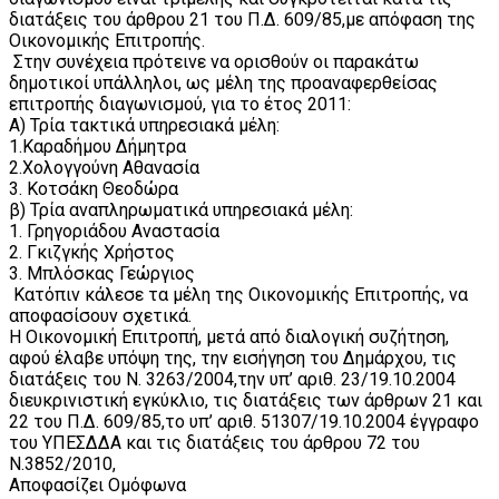
διατάξεις του άρθρου 21 του Π.Δ. 609/85,με απόφαση της
Οικονομικής Επιτροπής.
Στην συνέχεια πρότεινε να ορισθούν οι παρακάτω
δημοτικοί υπάλληλοι, ως μέλη της προαναφερθείσας
επιτροπής διαγωνισμού, για το έτος 2011:
Α) Τρία τακτικά υπηρεσιακά μέλη:
1.Καραδήμου Δήμητρα
2.Χολογγούνη Αθανασία
3. Κοτσάκη Θεοδώρα
β) Τρία αναπληρωματικά υπηρεσιακά μέλη:
1. Γρηγοριάδου Αναστασία
2. Γκιζγκής Χρήστος
3. Μπλόσκας Γεώργιος
Κατόπιν κάλεσε τα μέλη της Οικονομικής Επιτροπής, να
αποφασίσουν σχετικά.
Η Οικονομική Επιτροπή, μετά από διαλογική συζήτηση,
αφού έλαβε υπόψη της, την εισήγηση του Δημάρχου, τις
διατάξεις του Ν. 3263/2004,την υπ’ αριθ. 23/19.10.2004
διευκρινιστική εγκύκλιο, τις διατάξεις των άρθρων 21 και
22 του Π.Δ. 609/85,το υπ’ αριθ. 51307/19.10.2004 έγγραφο
του ΥΠΕΣΔΔΑ και τις διατάξεις του άρθρου 72 του
Ν.3852/2010,
Αποφασίζει Ομόφωνα