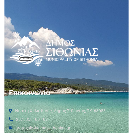
Επικοινωνία
Νικήτη Χαλκιδικής, Δήμος Σιθωνίας, ΤΚ: 63088
2375350100 102
protokolo@dimossithonias.gr