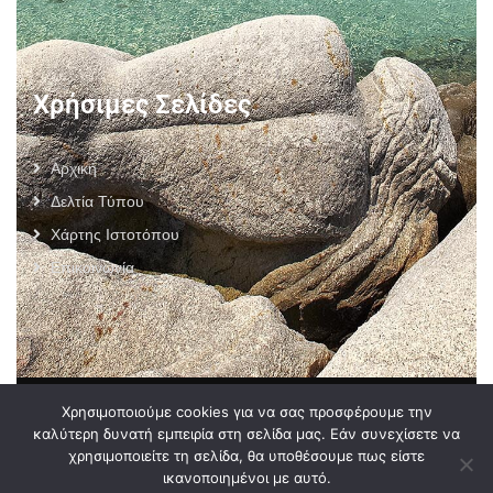
Χρήσιμες Σελίδες
Αρχική
Δελτία Τύπου
Χάρτης Ιστοτόπου
Επικοινωνία
Πολιτική Προστασίας Προσωπικών Δεδομένων
–
Πολιτική
Χρησιμοποιούμε cookies για να σας προσφέρουμε την
Cookies
–
Όροι Χρήσης
καλύτερη δυνατή εμπειρία στη σελίδα μας. Εάν συνεχίσετε να
χρησιμοποιείτε τη σελίδα, θα υποθέσουμε πως είστε
ικανοποιημένοι με αυτό.