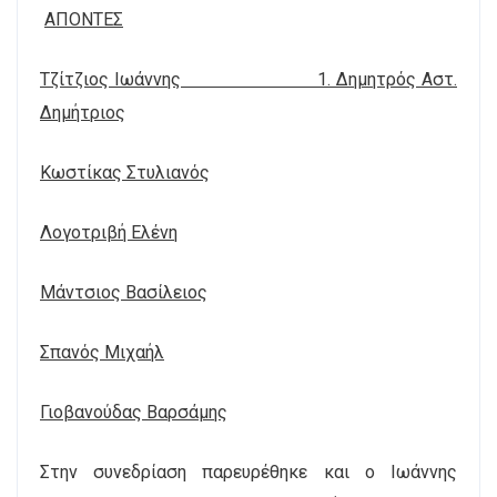
AΠΟΝTEΣ
Τζίτζιος Ιωάννης 1. Δημητρός Αστ.
Δημήτριος
Κωστίκας Στυλιανός
Λογοτριβή Ελένη
Μάντσιος Βασίλειος
Σπανός Μιχαήλ
Γιοβανούδας Βαρσάμης
Στην συνεδρίαση παρευρέθηκε και ο Ιωάννης