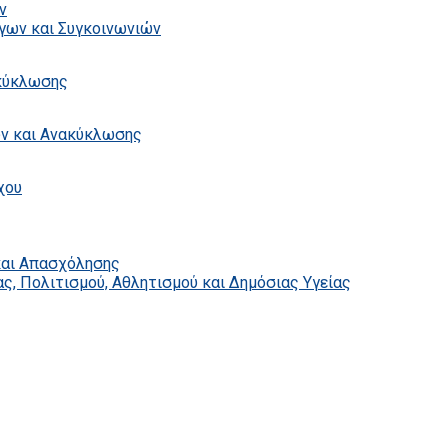
ν
γων και Συγκοινωνιών
ακύκλωσης
ων και Ανακύκλωσης
χου
και Απασχόλησης
ς, Πολιτισμού, Αθλητισμού και Δημόσιας Υγείας