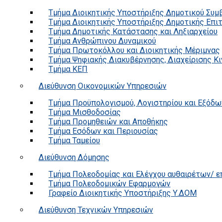
Τμήμα Διοικητικής Υποστήριξης Δημοτικού Συμ
Τμήμα Διοικητικής Υποστήριξης Δημοτικής Επι
Τμήμα Δημοτικής Κατάστασης και Ληξιαρχείου
Τμήμα Ανθρώπινου Δυναμικού
Τμήμα Πρωτοκόλλου και Διοικητικής Μέριμνας
Τμήμα Ψηφιακής Διακυβέρνησης, Διαχείρισης Κ
Τμήμα ΚΕΠ
Διεύθυνση Οικονομικών Υπηρεσιών
Τμήμα Προϋπολογισμού, Λογιστηρίου και Εξόδω
Τμήμα Μισθοδοσίας
Τμήμα Προμηθειών και Αποθήκης
Τμήμα Εσόδων και Περιουσίας
Τμήμα Ταμείου
Διεύθυνση Δόμησης
Τμήμα Πολεοδομίας και Ελέγχου αυθαιρέτων/ 
Τμήμα Πολεοδομικών Εφαρμογών
Γραφείο Διοικητικής Υποστήριξης Υ.ΔΟΜ
Διεύθυνση Τεχνικών Υπηρεσιών