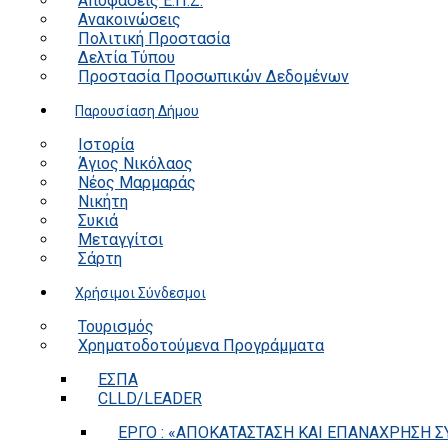
Αποφάσεις Ε.Π.Ζ.
Ανακοινώσεις
Πολιτική Προστασία
Δελτία Τύπου
Προστασία Προσωπικών Δεδομένων
Παρουσίαση Δήμου
Ιστορία
Άγιος Νικόλαος
Νέος Μαρμαράς
Νικήτη
Συκιά
Μεταγγίτσι
Σάρτη
Χρήσιμοι Σύνδεσμοι
Τουρισμός
Χρηματοδοτούμενα Προγράμματα
ΕΣΠΑ
CLLD/LEADER
ΕΡΓΟ : «ΑΠΟΚΑΤΑΣΤΑΣΗ ΚΑΙ ΕΠΑΝΑΧΡΗΣΗ ΣΥ