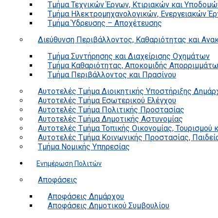
Τμήμα Τεχνικών Έργων, Κτιριακών και Υποδομώ
Τμήμα Ηλεκτρομηχανολογικών, Ενεργειακών Έρ
Τμήμα Ύδρευσης – Αποχέτευσης
Διεύθυνση Περιβάλλοντος, Καθαριότητας και Αν
Τμήμα Συντήρησης και Διαχείρισης Οχημάτων
Τμήμα Καθαριότητας, Αποκομιδής Απορριμμάτ
Τμήμα Περιβάλλοντος και Πρασίνου
Αυτοτελές Τμήμα Διοικητικής Υποστήριξης Δημάρ
Αυτοτελές Τμήμα Εσωτερικού Ελέγχου
Αυτοτελές Τμήμα Πολιτικής Προστασίας
Αυτοτελές Τμήμα Δημοτικής Αστυνομίας
Αυτοτελές Τμήμα Τοπικής Οικονομίας, Τουρισμού 
Αυτοτελές Τμήμα Κοινωνικής Προστασίας, Παιδεία
Τμήμα Νομικής Υπηρεσίας
Ενημέρωση Πολιτών
Αποφάσεις
Αποφάσεις Δημάρχου
Αποφάσεις Δημοτικού Συμβουλίου