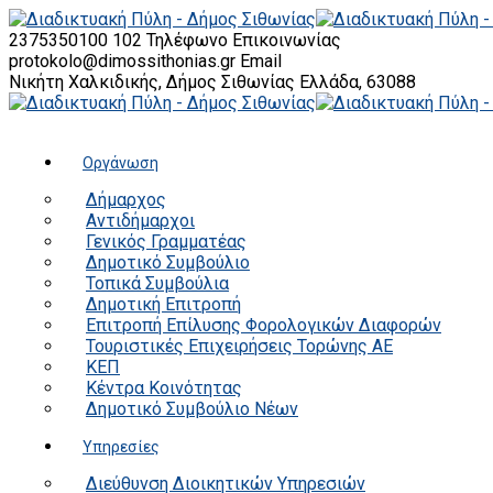
2375350100 102
Τηλέφωνο Επικοινωνίας
protokolo@dimossithonias.gr
Email
Νικήτη Χαλκιδικής, Δήμος Σιθωνίας
Ελλάδα, 63088
Οργάνωση
Δήμαρχος
Αντιδήμαρχοι
Γενικός Γραμματέας
Δημοτικό Συμβούλιο
Τοπικά Συμβούλια
Δημοτική Επιτροπή
Επιτροπή Επίλυσης Φορολογικών Διαφορών
Τουριστικές Επιχειρήσεις Τορώνης ΑΕ
ΚΕΠ
Κέντρα Κοινότητας
Δημοτικό Συμβούλιο Νέων
Υπηρεσίες
Διεύθυνση Διοικητικών Υπηρεσιών