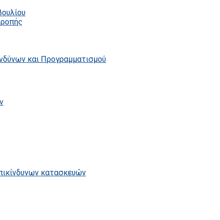
βουλίου
τροπής
ινδύνων και Προγραμματισμού
ν
επικίνδυνων κατασκευών