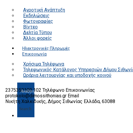
Αγροτική Ανάπτυξη
Εκδηλώσεις
Φωτογραφίες
Βίντεο
Δελτία Τύπου
Άλλοι φορείς
Ηλεκτρονικές Πληρωμές
Επικοινωνία
Χρήσιμα Τηλέφωνα
Τηλεφωνικός Κατάλογος Υπηρεσιών Δήμου Σιθωνί
Ωράρια λειτουργίας και υποδοχής κοινού
2375350100 102
Τηλέφωνο Επικοινωνίας
protokolo@dimossithonias.gr
Email
Νικήτη Χαλκιδικής, Δήμος Σιθωνίας
Ελλάδα, 63088
Search