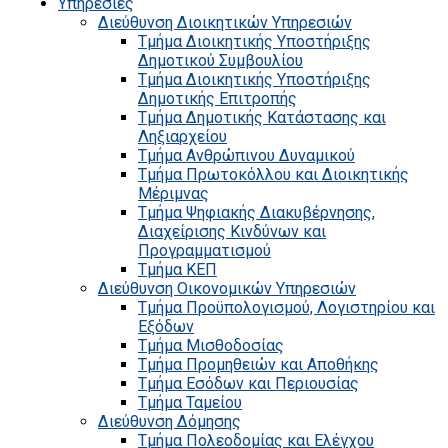
Υπηρεσίες
Διεύθυνση Διοικητικών Υπηρεσιών
Τμήμα Διοικητικής Υποστήριξης
Δημοτικού Συμβουλίου
Τμήμα Διοικητικής Υποστήριξης
Δημοτικής Επιτροπής
Τμήμα Δημοτικής Κατάστασης και
Ληξιαρχείου
Τμήμα Ανθρώπινου Δυναμικού
Τμήμα Πρωτοκόλλου και Διοικητικής
Μέριμνας
Τμήμα Ψηφιακής Διακυβέρνησης,
Διαχείρισης Κινδύνων και
Προγραμματισμού
Τμήμα ΚΕΠ
Διεύθυνση Οικονομικών Υπηρεσιών
Τμήμα Προϋπολογισμού, Λογιστηρίου και
Εξόδων
Τμήμα Μισθοδοσίας
Τμήμα Προμηθειών και Αποθήκης
Τμήμα Εσόδων και Περιουσίας
Τμήμα Ταμείου
Διεύθυνση Δόμησης
Τμήμα Πολεοδομίας και Ελέγχου