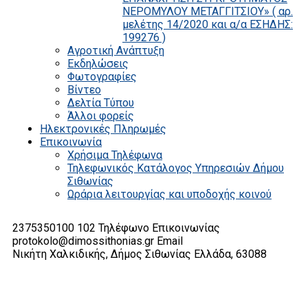
ΝΕΡΟΜΥΛΟΥ ΜΕΤΑΓΓΙΤΣΙΟΥ» ( αρ.
μελέτης 14/2020 και α/α ΕΣΗΔΗΣ:
199276 )
Αγροτική Ανάπτυξη
Εκδηλώσεις
Φωτογραφίες
Βίντεο
Δελτία Τύπου
Άλλοι φορείς
Ηλεκτρονικές Πληρωμές
Επικοινωνία
Χρήσιμα Τηλέφωνα
Τηλεφωνικός Κατάλογος Υπηρεσιών Δήμου
Σιθωνίας
Ωράρια λειτουργίας και υποδοχής κοινού
2375350100 102
Τηλέφωνο Επικοινωνίας
protokolo@dimossithonias.gr
Email
Νικήτη Χαλκιδικής, Δήμος Σιθωνίας
Ελλάδα, 63088