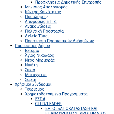
Προσκλήσεις Δημοτικής Επιτροπής
Μηνιαίος Απολογισμός
Κέντρα Κοινότητας
Προσλήψεις
Αποφάσεις Ε.Π.Ζ.
Ανακοινώσεις
Πολιτική Προστασία
Δελτία Τύπου
Προστασία Προσωπικών Δεδομένων
Παρουσίαση Δήμου
Ιστορία
Άγιος Νικόλαος
Νέος Μαρμαράς
Νικήτη
Συκιά
Μεταγγίτσι
Σάρτη
Χρήσιμοι Σύνδεσμοι
Τουρισμός
Χρηματοδοτούμενα Προγράμματα
ΕΣΠΑ
CLLD/LEADER
ΕΡΓΟ : «ΑΠΟΚΑΤΑΣΤΑΣΗ ΚΑΙ
ΕΠΑΝΑΧΡΗΣΗ ΣΥΓΚΡΟΤΗΜΑΤΟΣ