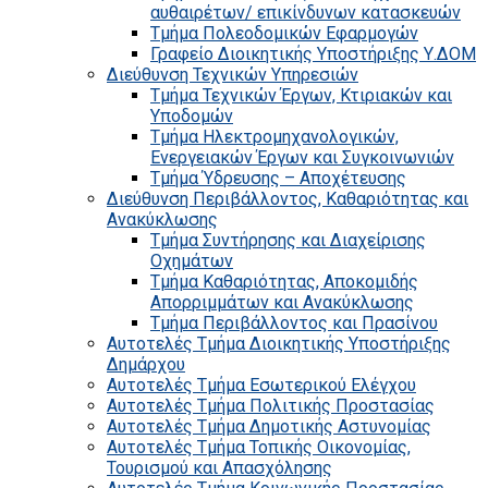
αυθαιρέτων/ επικίνδυνων κατασκευών
Τμήμα Πολεοδομικών Εφαρμογών
Γραφείο Διοικητικής Υποστήριξης Υ.ΔΟΜ
Διεύθυνση Τεχνικών Υπηρεσιών
Τμήμα Τεχνικών Έργων, Κτιριακών και
Υποδομών
Τμήμα Ηλεκτρομηχανολογικών,
Ενεργειακών Έργων και Συγκοινωνιών
Τμήμα Ύδρευσης – Αποχέτευσης
Διεύθυνση Περιβάλλοντος, Καθαριότητας και
Ανακύκλωσης
Τμήμα Συντήρησης και Διαχείρισης
Οχημάτων
Τμήμα Καθαριότητας, Αποκομιδής
Απορριμμάτων και Ανακύκλωσης
Τμήμα Περιβάλλοντος και Πρασίνου
Αυτοτελές Τμήμα Διοικητικής Υποστήριξης
Δημάρχου
Αυτοτελές Τμήμα Εσωτερικού Ελέγχου
Αυτοτελές Τμήμα Πολιτικής Προστασίας
Αυτοτελές Τμήμα Δημοτικής Αστυνομίας
Αυτοτελές Τμήμα Τοπικής Οικονομίας,
Τουρισμού και Απασχόλησης