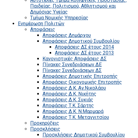
Αυτοτελές Τμήμα Κοινωνικής Προστασίας,
Παιδείας, Πολιτισμού, Αθλητισμού και
Δημόσιας Υγείας
Τμήμα Νομικής Υπηρεσίας
Ενημέρωση Πολιτών
Αποφάσεις
Αποφάσεις Δημάρχου
Αποφάσεις Δημοτικού Συμβουλίου
Αποφάσεις ΔΣ έτους 2014
Αποφάσεις ΔΣ έτους 2013
Κανονιστικές Αποφάσεις ΔΣ
Πίνακες Συνεδριάσεων ΔΕ
Πίνακες Συνεδριάσεων ΔΣ
Αποφάσεις Δημοτικής Επιτροπής
Αποφάσεις Οικονομικής Επιτροπής
Αποφάσεις Δ.Κ. Αγ.Νικολάου
Αποφάσεις Δ.Κ. Νικήτης
Αποφάσεις Δ.Κ. Συκιάς
Αποφάσεις Τ.Κ. Σάρτης
Αποφάσεις Δ.Κ. Ν.Μαρμαρά
Αποφάσεις Τ.Κ. Μεταγγιτσίου
Προκηρύξεις
Προσκλήσεις
Προσκλήσεις Δημοτικού Συμβουλίου