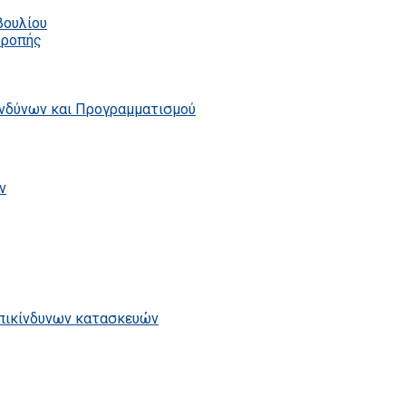
βουλίου
τροπής
ινδύνων και Προγραμματισμού
ν
επικίνδυνων κατασκευών