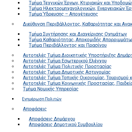
Τμήμα Τεχνικών Έργων, Κτιριακών και Υποδομώ
Τμήμα Ηλεκτρομηχανολογικών, Ενεργειακών Έρ
Τμήμα Ύδρευσης – Αποχέτευσης
Διεύθυνση Περιβάλλοντος, Καθαριότητας και Αν
Τμήμα Συντήρησης και Διαχείρισης Οχημάτων
Τμήμα Καθαριότητας, Αποκομιδής Απορριμμάτ
Τμήμα Περιβάλλοντος και Πρασίνου
Αυτοτελές Τμήμα Διοικητικής Υποστήριξης Δημάρ
Αυτοτελές Τμήμα Εσωτερικού Ελέγχου
Αυτοτελές Τμήμα Πολιτικής Προστασίας
Αυτοτελές Τμήμα Δημοτικής Αστυνομίας
Αυτοτελές Τμήμα Τοπικής Οικονομίας, Τουρισμού 
Αυτοτελές Τμήμα Κοινωνικής Προστασίας, Παιδεία
Τμήμα Νομικής Υπηρεσίας
Ενημέρωση Πολιτών
Αποφάσεις
Αποφάσεις Δημάρχου
Αποφάσεις Δημοτικού Συμβουλίου