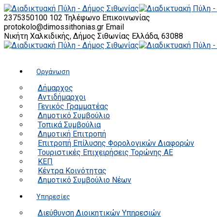
2375350100 102
Τηλέφωνο Επικοινωνίας
protokolo@dimossithonias.gr
Email
Νικήτη Χαλκιδικής, Δήμος Σιθωνίας
Ελλάδα, 63088
Οργάνωση
Δήμαρχος
Αντιδήμαρχοι
Γενικός Γραμματέας
Δημοτικό Συμβούλιο
Τοπικά Συμβούλια
Δημοτική Επιτροπή
Επιτροπή Επίλυσης Φορολογικών Διαφορών
Τουριστικές Επιχειρήσεις Τορώνης ΑΕ
ΚΕΠ
Κέντρα Κοινότητας
Δημοτικό Συμβούλιο Νέων
Υπηρεσίες
Διεύθυνση Διοικητικών Υπηρεσιών