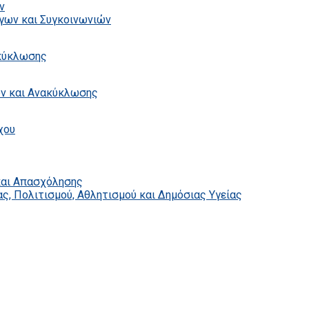
ν
γων και Συγκοινωνιών
ακύκλωσης
ων και Ανακύκλωσης
χου
και Απασχόλησης
ς, Πολιτισμού, Αθλητισμού και Δημόσιας Υγείας