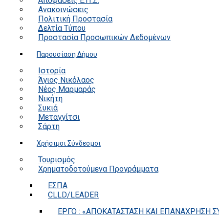
Αποφάσεις Ε.Π.Ζ.
Ανακοινώσεις
Πολιτική Προστασία
Δελτία Τύπου
Προστασία Προσωπικών Δεδομένων
Παρουσίαση Δήμου
Ιστορία
Άγιος Νικόλαος
Νέος Μαρμαράς
Νικήτη
Συκιά
Μεταγγίτσι
Σάρτη
Χρήσιμοι Σύνδεσμοι
Τουρισμός
Χρηματοδοτούμενα Προγράμματα
ΕΣΠΑ
CLLD/LEADER
ΕΡΓΟ : «ΑΠΟΚΑΤΑΣΤΑΣΗ ΚΑΙ ΕΠΑΝΑΧΡΗΣΗ ΣΥ