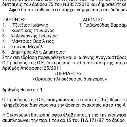
διατάξεις του άρθρου 75 του Ν.3852/2010 και δημοσιεύτηκ
Αφού διαπιστώθηκε ότι υπάρχει νόμιμη απαρτία, δεδομένου 
ΠΑΡΟΝΤΕΣ : AΠΟΝTEΣ
1. Τζίτζιος Ιωάννης 1. Γιοβανούδας Βαρσάμ
2. Κωστίκας Στυλιανός
3. Ψηλογιάννης Γεώργιος
4. Μάντσιος Βασίλειος
5. Σπανός Μιχαήλ
6. Δημητρός Αστ. Δημήτριος
Στην συνεδρίαση παρευρέθηκε και ο Ιωάννης Αναγνωστάρας,
Ο Πρόεδρος της Ο.Ε., ύστερα από την διαπίστωση της απαρτ
Αριθμός Απόφασης: 25/2011
«ΠΕΡΙΛΗΨΗ»
«Ορισμός πληρεξούσιου δικηγόρου»
Αριθμός θέματος: 1
Ο Πρόεδρος της Ο.Ε., εισηγούμενος το πρώτο ( 1ο ) θέμα τη
πληρεξούσιο δικηγόρο για την άσκηση ανακοπής κατά της Α
Η Οικονομική Επιτροπή αφού έλαβε υπόψη της την εισήγηση 
συμπληρώνει την παρ.1 του αρ.15 του Π.Δ.171/87. το άρθρο 