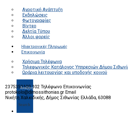
Αγροτική Ανάπτυξη
Εκδηλώσεις
Φωτογραφίες
Βίντεο
Δελτία Τύπου
Άλλοι φορείς
Ηλεκτρονικές Πληρωμές
Επικοινωνία
Χρήσιμα Τηλέφωνα
Τηλεφωνικός Κατάλογος Υπηρεσιών Δήμου Σιθωνί
Ωράρια λειτουργίας και υποδοχής κοινού
2375350100 102
Τηλέφωνο Επικοινωνίας
protokolo@dimossithonias.gr
Email
Νικήτη Χαλκιδικής, Δήμος Σιθωνίας
Ελλάδα, 63088
Search