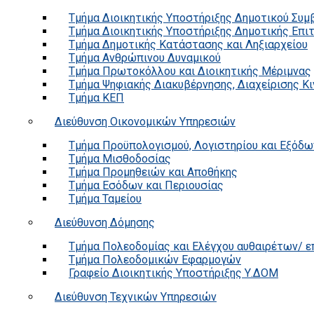
Τμήμα Διοικητικής Υποστήριξης Δημοτικού Συμ
Τμήμα Διοικητικής Υποστήριξης Δημοτικής Επι
Τμήμα Δημοτικής Κατάστασης και Ληξιαρχείου
Τμήμα Ανθρώπινου Δυναμικού
Τμήμα Πρωτοκόλλου και Διοικητικής Μέριμνας
Τμήμα Ψηφιακής Διακυβέρνησης, Διαχείρισης Κ
Τμήμα ΚΕΠ
Διεύθυνση Οικονομικών Υπηρεσιών
Τμήμα Προϋπολογισμού, Λογιστηρίου και Εξόδω
Τμήμα Μισθοδοσίας
Τμήμα Προμηθειών και Αποθήκης
Τμήμα Εσόδων και Περιουσίας
Τμήμα Ταμείου
Διεύθυνση Δόμησης
Τμήμα Πολεοδομίας και Ελέγχου αυθαιρέτων/ 
Τμήμα Πολεοδομικών Εφαρμογών
Γραφείο Διοικητικής Υποστήριξης Υ.ΔΟΜ
Διεύθυνση Τεχνικών Υπηρεσιών