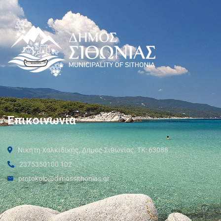
Επικοινωνία
Νικήτη Χαλκιδικής, Δήμος Σιθωνίας, ΤΚ: 63088
2375350100 102
protokolo@dimossithonias.gr