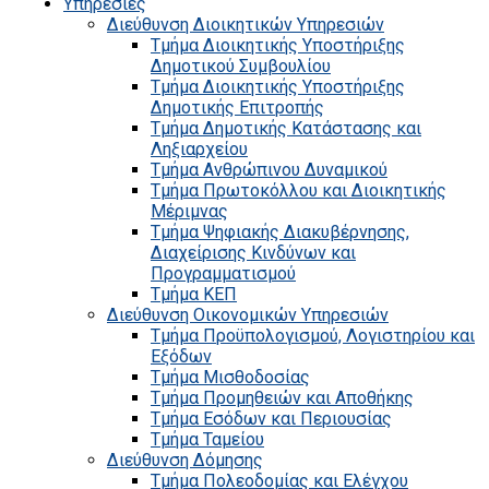
Υπηρεσίες
Διεύθυνση Διοικητικών Υπηρεσιών
Τμήμα Διοικητικής Υποστήριξης
Δημοτικού Συμβουλίου
Τμήμα Διοικητικής Υποστήριξης
Δημοτικής Επιτροπής
Τμήμα Δημοτικής Κατάστασης και
Ληξιαρχείου
Τμήμα Ανθρώπινου Δυναμικού
Τμήμα Πρωτοκόλλου και Διοικητικής
Μέριμνας
Τμήμα Ψηφιακής Διακυβέρνησης,
Διαχείρισης Κινδύνων και
Προγραμματισμού
Τμήμα ΚΕΠ
Διεύθυνση Οικονομικών Υπηρεσιών
Τμήμα Προϋπολογισμού, Λογιστηρίου και
Εξόδων
Τμήμα Μισθοδοσίας
Τμήμα Προμηθειών και Αποθήκης
Τμήμα Εσόδων και Περιουσίας
Τμήμα Ταμείου
Διεύθυνση Δόμησης
Τμήμα Πολεοδομίας και Ελέγχου