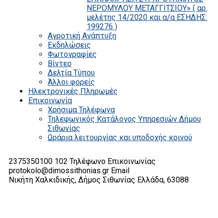
ΝΕΡΟΜΥΛΟΥ ΜΕΤΑΓΓΙΤΣΙΟΥ» ( αρ.
μελέτης 14/2020 και α/α ΕΣΗΔΗΣ:
199276 )
Αγροτική Ανάπτυξη
Εκδηλώσεις
Φωτογραφίες
Βίντεο
Δελτία Τύπου
Άλλοι φορείς
Ηλεκτρονικές Πληρωμές
Επικοινωνία
Χρήσιμα Τηλέφωνα
Τηλεφωνικός Κατάλογος Υπηρεσιών Δήμου
Σιθωνίας
Ωράρια λειτουργίας και υποδοχής κοινού
2375350100 102
Τηλέφωνο Επικοινωνίας
protokolo@dimossithonias.gr
Email
Νικήτη Χαλκιδικής, Δήμος Σιθωνίας
Ελλάδα, 63088