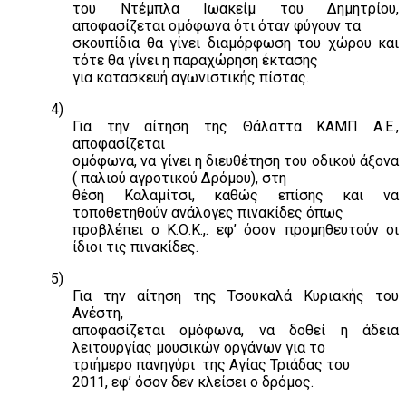
του Ντέμπλα Ιωακείμ του Δημητρίου,
αποφασίζεται ομόφωνα ότι όταν φύγουν τα
σκουπίδια θα γίνει διαμόρφωση του χώρου και
τότε θα γίνει η παραχώρηση έκτασης
για κατασκευή αγωνιστικής πίστας.
4)
Για την αίτηση της Θάλαττα ΚΑΜΠ Α.Ε.,
αποφασίζεται
ομόφωνα, να γίνει η διευθέτηση του οδικού άξονα
( παλιού αγροτικού Δρόμου), στη
θέση Καλαμίτσι, καθώς επίσης και να
τοποθετηθούν ανάλογες πινακίδες όπως
προβλέπει ο Κ.Ο.Κ.,. εφ’ όσον προμηθευτούν οι
ίδιοι τις πινακίδες.
5)
Για την αίτηση της Τσουκαλά Κυριακής του
Ανέστη,
αποφασίζεται ομόφωνα, να δοθεί η άδεια
λειτουργίας μουσικών οργάνων για το
τριήμερο πανηγύρι
της Αγίας Τριάδας του
2011, εφ’ όσον δεν κλείσει ο δρόμος.