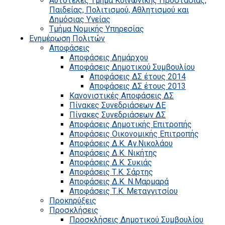
Αυτοτελές Τμήμα Κοινωνικής Προστασίας,
Παιδείας, Πολιτισμού, Αθλητισμού και
Δημόσιας Υγείας
Τμήμα Νομικής Υπηρεσίας
Ενημέρωση Πολιτών
Αποφάσεις
Αποφάσεις Δημάρχου
Αποφάσεις Δημοτικού Συμβουλίου
Αποφάσεις ΔΣ έτους 2014
Αποφάσεις ΔΣ έτους 2013
Κανονιστικές Αποφάσεις ΔΣ
Πίνακες Συνεδριάσεων ΔΕ
Πίνακες Συνεδριάσεων ΔΣ
Αποφάσεις Δημοτικής Επιτροπής
Αποφάσεις Οικονομικής Επιτροπής
Αποφάσεις Δ.Κ. Αγ.Νικολάου
Αποφάσεις Δ.Κ. Νικήτης
Αποφάσεις Δ.Κ. Συκιάς
Αποφάσεις Τ.Κ. Σάρτης
Αποφάσεις Δ.Κ. Ν.Μαρμαρά
Αποφάσεις Τ.Κ. Μεταγγιτσίου
Προκηρύξεις
Προσκλήσεις
Προσκλήσεις Δημοτικού Συμβουλίου