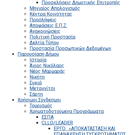
Προσκλήσεις Δημοτικής Επιτροπής
Μηνιαίος Απολογισμός
Κέντρα Κοινότητας
Προσλήψεις
Αποφάσεις Ε.Π.Ζ.
Ανακοινώσεις
Πολιτική Προστασία
Δελτία Τύπου
Προστασία Προσωπικών Δεδομένων
Παρουσίαση Δήμου
Ιστορία
Άγιος Νικόλαος
Νέος Μαρμαράς
Νικήτη
Συκιά
Μεταγγίτσι
Σάρτη
Χρήσιμοι Σύνδεσμοι
Τουρισμός
Χρηματοδοτούμενα Προγράμματα
ΕΣΠΑ
CLLD/LEADER
ΕΡΓΟ : «ΑΠΟΚΑΤΑΣΤΑΣΗ ΚΑΙ
ΕΠΑΝΑΧΡΗΣΗ ΣΥΓΚΡΟΤΗΜΑΤΟΣ