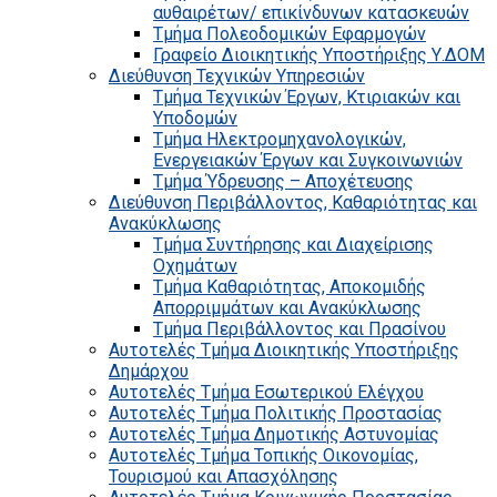
αυθαιρέτων/ επικίνδυνων κατασκευών
Τμήμα Πολεοδομικών Εφαρμογών
Γραφείο Διοικητικής Υποστήριξης Υ.ΔΟΜ
Διεύθυνση Τεχνικών Υπηρεσιών
Τμήμα Τεχνικών Έργων, Κτιριακών και
Υποδομών
Τμήμα Ηλεκτρομηχανολογικών,
Ενεργειακών Έργων και Συγκοινωνιών
Τμήμα Ύδρευσης – Αποχέτευσης
Διεύθυνση Περιβάλλοντος, Καθαριότητας και
Ανακύκλωσης
Τμήμα Συντήρησης και Διαχείρισης
Οχημάτων
Τμήμα Καθαριότητας, Αποκομιδής
Απορριμμάτων και Ανακύκλωσης
Τμήμα Περιβάλλοντος και Πρασίνου
Αυτοτελές Τμήμα Διοικητικής Υποστήριξης
Δημάρχου
Αυτοτελές Τμήμα Εσωτερικού Ελέγχου
Αυτοτελές Τμήμα Πολιτικής Προστασίας
Αυτοτελές Τμήμα Δημοτικής Αστυνομίας
Αυτοτελές Τμήμα Τοπικής Οικονομίας,
Τουρισμού και Απασχόλησης