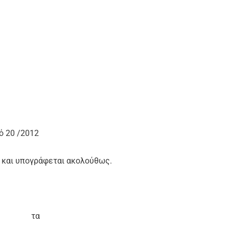
ό 20 /2012
ό και υπογράφεται ακολούθως.
τα