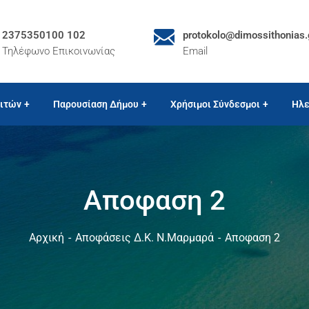
2375350100 102
protokolo@dimossithonias.
Τηλέφωνο Επικοινωνίας
Email
ιτών
Παρουσίαση Δήμου
Χρήσιμοι Σύνδεσμοι
Ηλε
Αποφαση 2
Αρχική
Αποφάσεις Δ.Κ. Ν.Μαρμαρά
Αποφαση 2