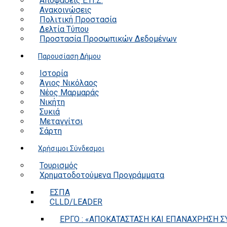
Αποφάσεις Ε.Π.Ζ.
Ανακοινώσεις
Πολιτική Προστασία
Δελτία Τύπου
Προστασία Προσωπικών Δεδομένων
Παρουσίαση Δήμου
Ιστορία
Άγιος Νικόλαος
Νέος Μαρμαράς
Νικήτη
Συκιά
Μεταγγίτσι
Σάρτη
Χρήσιμοι Σύνδεσμοι
Τουρισμός
Χρηματοδοτούμενα Προγράμματα
ΕΣΠΑ
CLLD/LEADER
ΕΡΓΟ : «ΑΠΟΚΑΤΑΣΤΑΣΗ ΚΑΙ ΕΠΑΝΑΧΡΗΣΗ ΣΥ