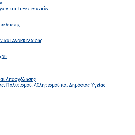
ν
γων και Συγκοινωνιών
ακύκλωσης
ων και Ανακύκλωσης
χου
και Απασχόλησης
ς, Πολιτισμού, Αθλητισμού και Δημόσιας Υγείας