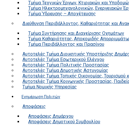
Τμήμα Τεχνικών Έργων, Κτιριακών και Υποδομώ
Τμήμα Ηλεκτρομηχανολογικών, Ενεργειακών Έρ
Τμήμα Ύδρευσης – Αποχέτευσης
Διεύθυνση Περιβάλλοντος, Καθαριότητας και Αν
Τμήμα Συντήρησης και Διαχείρισης Οχημάτων
Τμήμα Καθαριότητας, Αποκομιδής Απορριμμάτ
Τμήμα Περιβάλλοντος και Πρασίνου
Αυτοτελές Τμήμα Διοικητικής Υποστήριξης Δημάρ
Αυτοτελές Τμήμα Εσωτερικού Ελέγχου
Αυτοτελές Τμήμα Πολιτικής Προστασίας
Αυτοτελές Τμήμα Δημοτικής Αστυνομίας
Αυτοτελές Τμήμα Τοπικής Οικονομίας, Τουρισμού 
Αυτοτελές Τμήμα Κοινωνικής Προστασίας, Παιδεία
Τμήμα Νομικής Υπηρεσίας
Ενημέρωση Πολιτών
Αποφάσεις
Αποφάσεις Δημάρχου
Αποφάσεις Δημοτικού Συμβουλίου