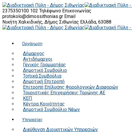
2375350100 102
Τηλέφωνο Επικοινωνίας
protokolo@dimossithonias.gr
Email
Νικήτη Χαλκιδικής, Δήμος Σιθωνίας
Ελλάδα, 63088
Οργάνωση
Δήμαρχος
Αντιδήμαρχοι
Γενικός Γραμματέας
Δημοτικό Συμβούλιο
Τοπικά Συμβούλια
Δημοτική Επιτροπή
Επιτροπή Επίλυσης Φορολογικών Διαφορών
Τουριστικές Επιχειρήσεις Τορώνης ΑΕ
ΚΕΠ
Κέντρα Κοινότητας
Δημοτικό Συμβούλιο Νέων
Υπηρεσίες
Διεύθυνση Διοικητικών Υπηρεσιών