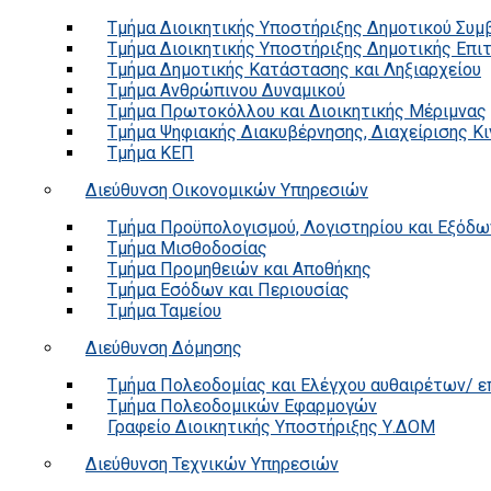
Τμήμα Διοικητικής Υποστήριξης Δημοτικού Συμ
Τμήμα Διοικητικής Υποστήριξης Δημοτικής Επι
Τμήμα Δημοτικής Κατάστασης και Ληξιαρχείου
Τμήμα Ανθρώπινου Δυναμικού
Τμήμα Πρωτοκόλλου και Διοικητικής Μέριμνας
Τμήμα Ψηφιακής Διακυβέρνησης, Διαχείρισης Κ
Τμήμα ΚΕΠ
Διεύθυνση Οικονομικών Υπηρεσιών
Τμήμα Προϋπολογισμού, Λογιστηρίου και Εξόδω
Τμήμα Μισθοδοσίας
Τμήμα Προμηθειών και Αποθήκης
Τμήμα Εσόδων και Περιουσίας
Τμήμα Ταμείου
Διεύθυνση Δόμησης
Τμήμα Πολεοδομίας και Ελέγχου αυθαιρέτων/ 
Τμήμα Πολεοδομικών Εφαρμογών
Γραφείο Διοικητικής Υποστήριξης Υ.ΔΟΜ
Διεύθυνση Τεχνικών Υπηρεσιών