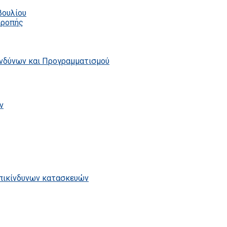
βουλίου
τροπής
ινδύνων και Προγραμματισμού
ν
επικίνδυνων κατασκευών