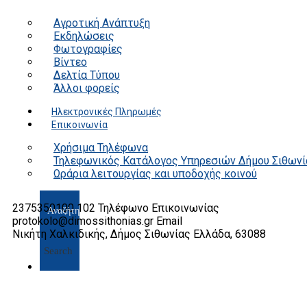
Αγροτική Ανάπτυξη
Εκδηλώσεις
Φωτογραφίες
Βίντεο
Δελτία Τύπου
Άλλοι φορείς
Ηλεκτρονικές Πληρωμές
Επικοινωνία
Χρήσιμα Τηλέφωνα
Τηλεφωνικός Κατάλογος Υπηρεσιών Δήμου Σιθωνί
Ωράρια λειτουργίας και υποδοχής κοινού
2375350100 102
Τηλέφωνο Επικοινωνίας
protokolo@dimossithonias.gr
Email
Νικήτη Χαλκιδικής, Δήμος Σιθωνίας
Ελλάδα, 63088
Search