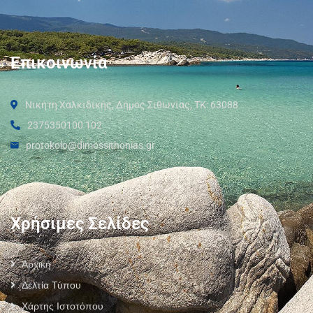
Επικοινωνία
Νικήτη Χαλκιδικής, Δήμος Σιθωνίας, ΤΚ: 63088
2375350100 102
protokolo@dimossithonias.gr
Χρήσιμες Σελίδες
Αρχική
Δελτία Τύπου
Χάρτης Ιστοτόπου