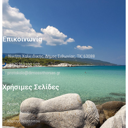
Επικοινωνία
Νικήτη Χαλκιδικής, Δήμος Σιθωνίας, ΤΚ: 63088
2375350100 102
protokolo@dimossithonias.gr
Χρήσιμες Σελίδες
Αρχική
Δελτία Τύπου
Χάρτης Ιστοτόπου