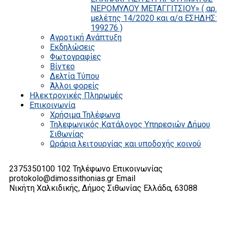
ΝΕΡΟΜΥΛΟΥ ΜΕΤΑΓΓΙΤΣΙΟΥ» ( αρ.
μελέτης 14/2020 και α/α ΕΣΗΔΗΣ:
199276 )
Αγροτική Ανάπτυξη
Εκδηλώσεις
Φωτογραφίες
Βίντεο
Δελτία Τύπου
Άλλοι φορείς
Ηλεκτρονικές Πληρωμές
Επικοινωνία
Χρήσιμα Τηλέφωνα
Τηλεφωνικός Κατάλογος Υπηρεσιών Δήμου
Σιθωνίας
Ωράρια λειτουργίας και υποδοχής κοινού
2375350100 102
Τηλέφωνο Επικοινωνίας
protokolo@dimossithonias.gr
Email
Νικήτη Χαλκιδικής, Δήμος Σιθωνίας
Ελλάδα, 63088