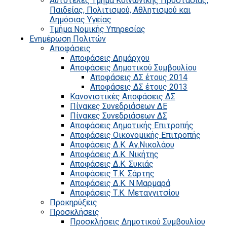
Αυτοτελές Τμήμα Κοινωνικής Προστασίας,
Παιδείας, Πολιτισμού, Αθλητισμού και
Δημόσιας Υγείας
Τμήμα Νομικής Υπηρεσίας
Ενημέρωση Πολιτών
Αποφάσεις
Αποφάσεις Δημάρχου
Αποφάσεις Δημοτικού Συμβουλίου
Αποφάσεις ΔΣ έτους 2014
Αποφάσεις ΔΣ έτους 2013
Κανονιστικές Αποφάσεις ΔΣ
Πίνακες Συνεδριάσεων ΔΕ
Πίνακες Συνεδριάσεων ΔΣ
Αποφάσεις Δημοτικής Επιτροπής
Αποφάσεις Οικονομικής Επιτροπής
Αποφάσεις Δ.Κ. Αγ.Νικολάου
Αποφάσεις Δ.Κ. Νικήτης
Αποφάσεις Δ.Κ. Συκιάς
Αποφάσεις Τ.Κ. Σάρτης
Αποφάσεις Δ.Κ. Ν.Μαρμαρά
Αποφάσεις Τ.Κ. Μεταγγιτσίου
Προκηρύξεις
Προσκλήσεις
Προσκλήσεις Δημοτικού Συμβουλίου