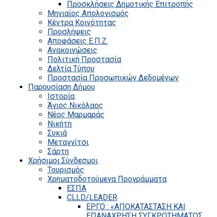
Προσκλήσεις Δημοτικής Επιτροπής
Μηνιαίος Απολογισμός
Κέντρα Κοινότητας
Προσλήψεις
Αποφάσεις Ε.Π.Ζ.
Ανακοινώσεις
Πολιτική Προστασία
Δελτία Τύπου
Προστασία Προσωπικών Δεδομένων
Παρουσίαση Δήμου
Ιστορία
Άγιος Νικόλαος
Νέος Μαρμαράς
Νικήτη
Συκιά
Μεταγγίτσι
Σάρτη
Χρήσιμοι Σύνδεσμοι
Τουρισμός
Χρηματοδοτούμενα Προγράμματα
ΕΣΠΑ
CLLD/LEADER
ΕΡΓΟ : «ΑΠΟΚΑΤΑΣΤΑΣΗ ΚΑΙ
ΕΠΑΝΑΧΡΗΣΗ ΣΥΓΚΡΟΤΗΜΑΤΟΣ