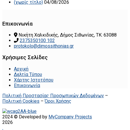
(χωρίς τίτλο)
04/08/2026
Επικοινωνία
Νικήτη Χαλκιδικής, Δήμος Σιθωνίας, ΤΚ: 63088
2375350100 102
protokolo@dimossithonias.gr
Χρήσιμες Σελίδες
Αρχική
Δελτία Τύπου
Χάρτης Ιστοτόπου
Επικοινωνία
Πολιτική Προστασίας Προσωπικών Δεδομένων
–
Πολιτική Cookies
–
Όροι Χρήσης
2024 © Developed by
MyCompany Projects
2026
.