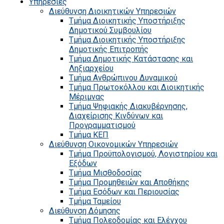
Υπηρεσίες
Διεύθυνση Διοικητικών Υπηρεσιών
Τμήμα Διοικητικής Υποστήριξης
Δημοτικού Συμβουλίου
Τμήμα Διοικητικής Υποστήριξης
Δημοτικής Επιτροπής
Τμήμα Δημοτικής Κατάστασης και
Ληξιαρχείου
Τμήμα Ανθρώπινου Δυναμικού
Τμήμα Πρωτοκόλλου και Διοικητικής
Μέριμνας
Τμήμα Ψηφιακής Διακυβέρνησης,
Διαχείρισης Κινδύνων και
Προγραμματισμού
Τμήμα ΚΕΠ
Διεύθυνση Οικονομικών Υπηρεσιών
Τμήμα Προϋπολογισμού, Λογιστηρίου και
Εξόδων
Τμήμα Μισθοδοσίας
Τμήμα Προμηθειών και Αποθήκης
Τμήμα Εσόδων και Περιουσίας
Τμήμα Ταμείου
Διεύθυνση Δόμησης
Τμήμα Πολεοδομίας και Ελέγχου