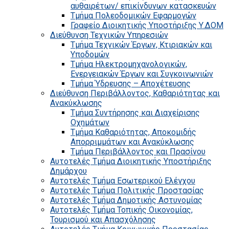
αυθαιρέτων/ επικίνδυνων κατασκευών
Τμήμα Πολεοδομικών Εφαρμογών
Γραφείο Διοικητικής Υποστήριξης Υ.ΔΟΜ
Διεύθυνση Τεχνικών Υπηρεσιών
Τμήμα Τεχνικών Έργων, Κτιριακών και
Υποδομών
Τμήμα Ηλεκτρομηχανολογικών,
Ενεργειακών Έργων και Συγκοινωνιών
Τμήμα Ύδρευσης – Αποχέτευσης
Διεύθυνση Περιβάλλοντος, Καθαριότητας και
Ανακύκλωσης
Τμήμα Συντήρησης και Διαχείρισης
Οχημάτων
Τμήμα Καθαριότητας, Αποκομιδής
Απορριμμάτων και Ανακύκλωσης
Τμήμα Περιβάλλοντος και Πρασίνου
Αυτοτελές Τμήμα Διοικητικής Υποστήριξης
Δημάρχου
Αυτοτελές Τμήμα Εσωτερικού Ελέγχου
Αυτοτελές Τμήμα Πολιτικής Προστασίας
Αυτοτελές Τμήμα Δημοτικής Αστυνομίας
Αυτοτελές Τμήμα Τοπικής Οικονομίας,
Τουρισμού και Απασχόλησης