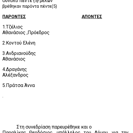
σύνολο πέντε
{5} μελών
βρέθηκαν παρόντα πέντε(5)
ΠΑΡΟΝΤΕΣ
ΑΠΟΝΤΕΣ
1.Τζέλιος
Αθανάσιος ,Πρόεδρος
2.Κοντού Ελένη
3.Ανδριανούδης
Αθανάσιος
4.Δραγάνης
Αλέξανδρος
5.Πράτσα Άννα
.
Στη συνεδρίαση παρευρέθηκε και ο
Παραλίκας Θεοδόσιος, υπάλληλος του Δήμου, για την