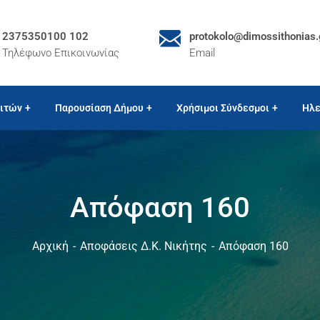
2375350100 102
protokolo@dimossithonias.
Τηλέφωνο Επικοινωνίας
Email
ιτών
Παρουσίαση Δήμου
Χρήσιμοι Σύνδεσμοι
Ηλε
Απόφαση 160
Αρχική
Αποφάσεις Δ.Κ. Νικήτης
Απόφαση 160