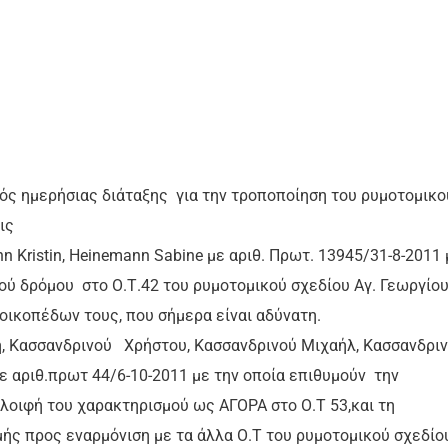
ς ημερήσιας διάταξης για την τροποποίηση του ρυμοτομικο
ις
 Kristin, Heinemann Sabine με αριθ. Πρωτ. 13945/31-8-2011 
ού δρόμου στο Ο.Τ.42 του ρυμοτομικού σχεδίου Αγ. Γεωργίο
οικοπέδων τους, που σήμερα είναι αδύνατη.
, Κασσανδρινού Χρήστου, Κασσανδρινού Μιχαήλ, Κασσανδρι
 αριθ.πρωτ 44/6-10-2011 με την οποία επιθυμούν την
λοιφή του χαρακτηρισμού ως ΑΓΟΡΑ στο Ο.Τ 53,και τη
ς προς εναρμόνιση με τα άλλα Ο.Τ του ρυμοτομικού σχεδίου