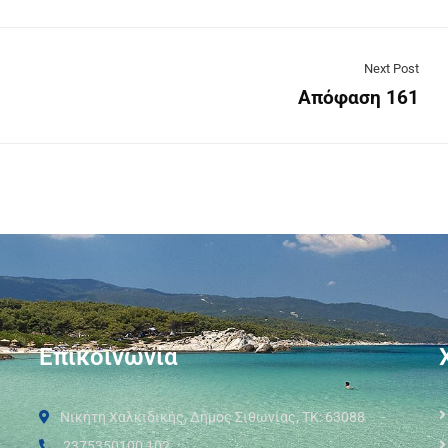
Next Post
Απόφαση 161
Επικοινωνία
Νικήτη Χαλκιδικής, Δήμος Σιθωνίας, ΤΚ: 63088
2375350100 102