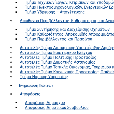
Τμήμα Τεχνικών Έργων, Κτιριακών και Υποδομώ
Τμήμα Ηλεκτρομηχανολογικών, Ενεργειακών Έρ
Τμήμα Ύδρευσης – Αποχέτευσης
Διεύθυνση Περιβάλλοντος, Καθαριότητας και Αν
Τμήμα Συντήρησης και Διαχείρισης Οχημάτων
Τμήμα Καθαριότητας, Αποκομιδής Απορριμμάτ
Τμήμα Περιβάλλοντος και Πρασίνου
Αυτοτελές Τμήμα Διοικητικής Υποστήριξης Δημάρ
Αυτοτελές Τμήμα Εσωτερικού Ελέγχου
Αυτοτελές Τμήμα Πολιτικής Προστασίας
Αυτοτελές Τμήμα Δημοτικής Αστυνομίας
Αυτοτελές Τμήμα Τοπικής Οικονομίας, Τουρισμού 
Αυτοτελές Τμήμα Κοινωνικής Προστασίας, Παιδεία
Τμήμα Νομικής Υπηρεσίας
Ενημέρωση Πολιτών
Αποφάσεις
Αποφάσεις Δημάρχου
Αποφάσεις Δημοτικού Συμβουλίου