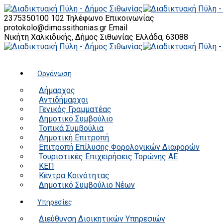
2375350100 102
Τηλέφωνο Επικοινωνίας
protokolo@dimossithonias.gr
Email
Νικήτη Χαλκιδικής, Δήμος Σιθωνίας
Ελλάδα, 63088
Οργάνωση
Δήμαρχος
Αντιδήμαρχοι
Γενικός Γραμματέας
Δημοτικό Συμβούλιο
Τοπικά Συμβούλια
Δημοτική Επιτροπή
Επιτροπή Επίλυσης Φορολογικών Διαφορών
Τουριστικές Επιχειρήσεις Τορώνης ΑΕ
ΚΕΠ
Κέντρα Κοινότητας
Δημοτικό Συμβούλιο Νέων
Υπηρεσίες
Διεύθυνση Διοικητικών Υπηρεσιών