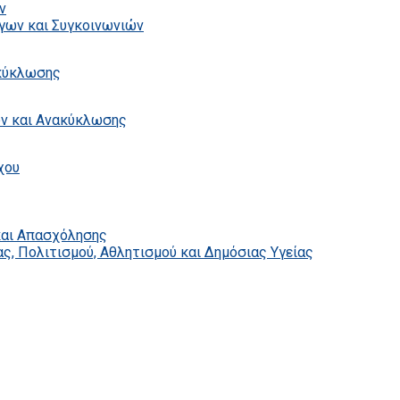
ν
γων και Συγκοινωνιών
ακύκλωσης
ων και Ανακύκλωσης
χου
και Απασχόλησης
ς, Πολιτισμού, Αθλητισμού και Δημόσιας Υγείας