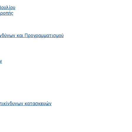
βουλίου
τροπής
ινδύνων και Προγραμματισμού
ν
επικίνδυνων κατασκευών