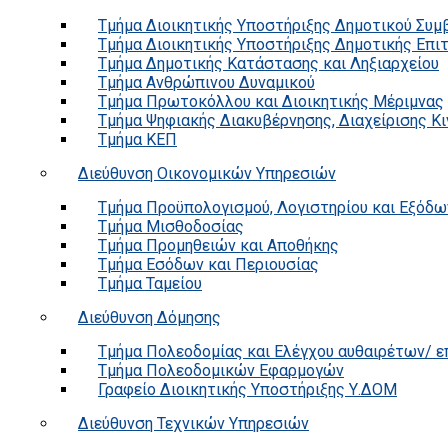
Τμήμα Διοικητικής Υποστήριξης Δημοτικού Συμ
Τμήμα Διοικητικής Υποστήριξης Δημοτικής Επι
Τμήμα Δημοτικής Κατάστασης και Ληξιαρχείου
Τμήμα Ανθρώπινου Δυναμικού
Τμήμα Πρωτοκόλλου και Διοικητικής Μέριμνας
Τμήμα Ψηφιακής Διακυβέρνησης, Διαχείρισης Κ
Τμήμα ΚΕΠ
Διεύθυνση Οικονομικών Υπηρεσιών
Τμήμα Προϋπολογισμού, Λογιστηρίου και Εξόδω
Τμήμα Μισθοδοσίας
Τμήμα Προμηθειών και Αποθήκης
Τμήμα Εσόδων και Περιουσίας
Τμήμα Ταμείου
Διεύθυνση Δόμησης
Τμήμα Πολεοδομίας και Ελέγχου αυθαιρέτων/ 
Τμήμα Πολεοδομικών Εφαρμογών
Γραφείο Διοικητικής Υποστήριξης Υ.ΔΟΜ
Διεύθυνση Τεχνικών Υπηρεσιών