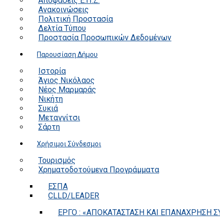
Αποφάσεις Ε.Π.Ζ.
Ανακοινώσεις
Πολιτική Προστασία
Δελτία Τύπου
Προστασία Προσωπικών Δεδομένων
Παρουσίαση Δήμου
Ιστορία
Άγιος Νικόλαος
Νέος Μαρμαράς
Νικήτη
Συκιά
Μεταγγίτσι
Σάρτη
Χρήσιμοι Σύνδεσμοι
Τουρισμός
Χρηματοδοτούμενα Προγράμματα
ΕΣΠΑ
CLLD/LEADER
ΕΡΓΟ : «ΑΠΟΚΑΤΑΣΤΑΣΗ ΚΑΙ ΕΠΑΝΑΧΡΗΣΗ ΣΥ