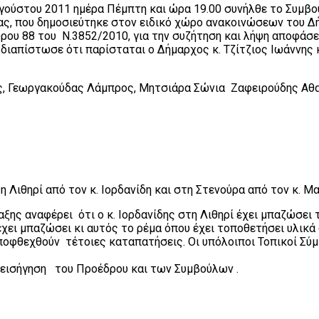
ούστου 2011 ημέρα Πέμπτη και ώρα 19.00 συνήλθε το Συμβού
, που δημοσιεύτηκε στον ειδικό χώρο ανακοινώσεων του Δήμ
ρου 88 του Ν.3852/2010, για την συζήτηση και λήψη αποφάσε
ιαπίστωσε ότι παρίσταται ο Δήμαρχος κ. Τζίτζιος Ιωάννης 
ος, Γεωργακούδας Λάμπρος, Μητσιάρα Σώνια Ζαφειρούδης Α
Λιθηρί από τον κ. Ιορδανίδη και στη Στενούρα από τον κ. Μα
ξης αναφέρει ότι ο κ. Ιορδανίδης στη Λιθηρί έχει μπαζώσει 
έχει μπαζώσει κι αυτός το ρέμα όπου έχει τοποθετήσει υλικά 
 αποφθεχθούν τέτοιες καταπατήσεις. Οι υπόλοιποι Τοπικοί Σ
 εισήγηση του Προέδρου και των Συμβούλων .