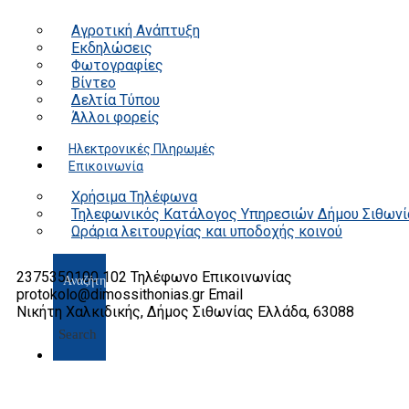
Αγροτική Ανάπτυξη
Εκδηλώσεις
Φωτογραφίες
Βίντεο
Δελτία Τύπου
Άλλοι φορείς
Ηλεκτρονικές Πληρωμές
Επικοινωνία
Χρήσιμα Τηλέφωνα
Τηλεφωνικός Κατάλογος Υπηρεσιών Δήμου Σιθωνί
Ωράρια λειτουργίας και υποδοχής κοινού
2375350100 102
Τηλέφωνο Επικοινωνίας
protokolo@dimossithonias.gr
Email
Νικήτη Χαλκιδικής, Δήμος Σιθωνίας
Ελλάδα, 63088
Search