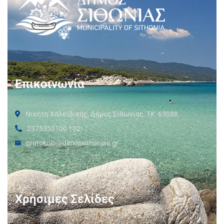
Επικοινωνία
Νικήτη Χαλκιδικής, Δήμος Σιθωνίας, ΤΚ: 63088
2375350100 102
protokolo@dimossithonias.gr
Χρήσιμες Σελίδες