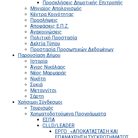
Προσκλήσεις Δημοτικής Επιτροπής
Μηνιαίος Απολογισμός
Κέντρα Κοινότητας
Προσλήψεις
Αποφάσεις Ε.Π.Ζ.
Ανακοινώσεις
Πολιτική Προστασία
Δελτία Τύπου
Προστασία Προσωπικών Δεδομένων
Παρουσίαση Δήμου
Ιστορία
Άγιος Νικόλαος
Νέος Μαρμαράς
Νικήτη
Συκιά
Μεταγγίτσι
Σάρτη
Χρήσιμοι Σύνδεσμοι
Τουρισμός
Χρηματοδοτούμενα Προγράμματα
ΕΣΠΑ
CLLD/LEADER
ΕΡΓΟ : «ΑΠΟΚΑΤΑΣΤΑΣΗ ΚΑΙ
ΕΠΑΝΑΧΡΗΣΗ ΣΥΓΚΡΟΤΗΜΑΤΟΣ