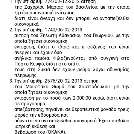
Την υπ’ αριθμ. 774/03-12-2012 αίτηση
της Ζαχαρίου Μαρίας του Βασιλείου, με την οποία
ζητάει οικονομική ενίσχυση
διότι είναι άνεργη και δεν μπορεί να ανταπεξέλθει
οικονομικά.
Την υπ’ αριθμ. 1740/06-02-2013
αίτηση του Ζηλωτή Αθανασίου του Γεωργίου, με την
οποία ζητάει οικονομική
ενίσχυση, διότι ο ίδιος και η σύζυγός του είναι
άνεργοι και έχουν δύο
ανήλικα παιδιά. Φιλοξενούνται από συγγενή στο
Πόρτο Κουφό, διότι στο σπίτι
τους στη Συκιά δεν έχουν ρεύμα λόγω αδυναμίας
πληρωμής.
Την υπ’ αριθμ. 2576/20-02-2013 αίτηση
του Μουστάκα Θωμά του Χριστόδουλου, με την
οποία ζητάει οικονομική
ενίσχυση με το ποσό των 2.000,00 ευρώ, διότι είναι
σε πρόγραμμα
απεξάρτησης, πηγαίνει σε θεραπευτική μονάδα τρεις
φορές την εβδομάδα και
αδυνατεί να ανταπεξέλθει οικονομικά. Έχει υποβάλει
ιατρική έκθεση και
βεβαίωση του (ΟΚΑΝΑ).