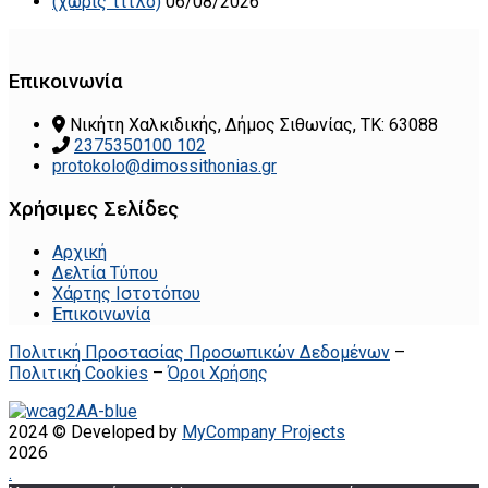
(χωρίς τίτλο)
06/08/2026
Επικοινωνία
Νικήτη Χαλκιδικής, Δήμος Σιθωνίας, ΤΚ: 63088
2375350100 102
protokolo@dimossithonias.gr
Χρήσιμες Σελίδες
Αρχική
Δελτία Τύπου
Χάρτης Ιστοτόπου
Επικοινωνία
Πολιτική Προστασίας Προσωπικών Δεδομένων
–
Πολιτική Cookies
–
Όροι Χρήσης
2024 © Developed by
MyCompany Projects
2026
.