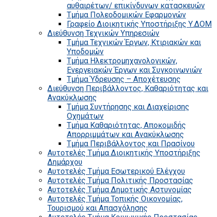
αυθαιρέτων/ επικίνδυνων κατασκευών
Τμήμα Πολεοδομικών Εφαρμογών
Γραφείο Διοικητικής Υποστήριξης Υ.ΔΟΜ
Διεύθυνση Τεχνικών Υπηρεσιών
Τμήμα Τεχνικών Έργων, Κτιριακών και
Υποδομών
Τμήμα Ηλεκτρομηχανολογικών,
Ενεργειακών Έργων και Συγκοινωνιών
Τμήμα Ύδρευσης – Αποχέτευσης
Διεύθυνση Περιβάλλοντος, Καθαριότητας και
Ανακύκλωσης
Τμήμα Συντήρησης και Διαχείρισης
Οχημάτων
Τμήμα Καθαριότητας, Αποκομιδής
Απορριμμάτων και Ανακύκλωσης
Τμήμα Περιβάλλοντος και Πρασίνου
Αυτοτελές Τμήμα Διοικητικής Υποστήριξης
Δημάρχου
Αυτοτελές Τμήμα Εσωτερικού Ελέγχου
Αυτοτελές Τμήμα Πολιτικής Προστασίας
Αυτοτελές Τμήμα Δημοτικής Αστυνομίας
Αυτοτελές Τμήμα Τοπικής Οικονομίας,
Τουρισμού και Απασχόλησης