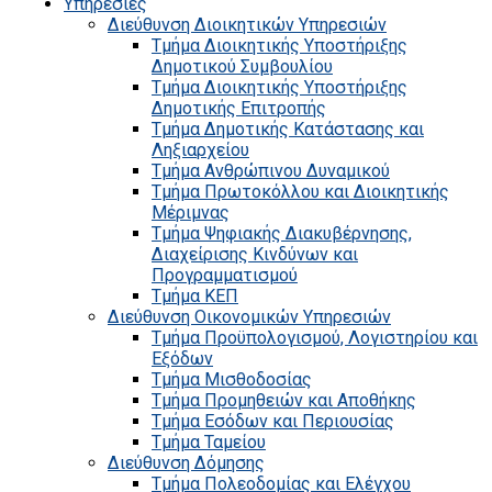
Υπηρεσίες
Διεύθυνση Διοικητικών Υπηρεσιών
Τμήμα Διοικητικής Υποστήριξης
Δημοτικού Συμβουλίου
Τμήμα Διοικητικής Υποστήριξης
Δημοτικής Επιτροπής
Τμήμα Δημοτικής Κατάστασης και
Ληξιαρχείου
Τμήμα Ανθρώπινου Δυναμικού
Τμήμα Πρωτοκόλλου και Διοικητικής
Μέριμνας
Τμήμα Ψηφιακής Διακυβέρνησης,
Διαχείρισης Κινδύνων και
Προγραμματισμού
Τμήμα ΚΕΠ
Διεύθυνση Οικονομικών Υπηρεσιών
Τμήμα Προϋπολογισμού, Λογιστηρίου και
Εξόδων
Τμήμα Μισθοδοσίας
Τμήμα Προμηθειών και Αποθήκης
Τμήμα Εσόδων και Περιουσίας
Τμήμα Ταμείου
Διεύθυνση Δόμησης
Τμήμα Πολεοδομίας και Ελέγχου