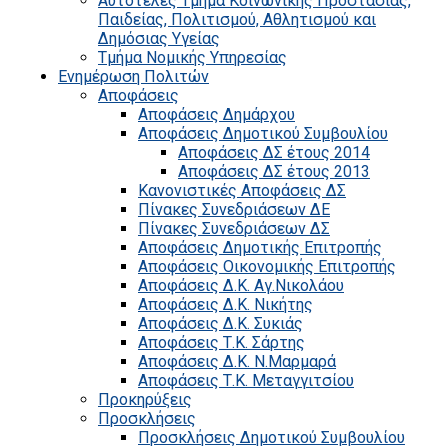
Αυτοτελές Τμήμα Κοινωνικής Προστασίας,
Παιδείας, Πολιτισμού, Αθλητισμού και
Δημόσιας Υγείας
Τμήμα Νομικής Υπηρεσίας
Ενημέρωση Πολιτών
Αποφάσεις
Αποφάσεις Δημάρχου
Αποφάσεις Δημοτικού Συμβουλίου
Αποφάσεις ΔΣ έτους 2014
Αποφάσεις ΔΣ έτους 2013
Κανονιστικές Αποφάσεις ΔΣ
Πίνακες Συνεδριάσεων ΔΕ
Πίνακες Συνεδριάσεων ΔΣ
Αποφάσεις Δημοτικής Επιτροπής
Αποφάσεις Οικονομικής Επιτροπής
Αποφάσεις Δ.Κ. Αγ.Νικολάου
Αποφάσεις Δ.Κ. Νικήτης
Αποφάσεις Δ.Κ. Συκιάς
Αποφάσεις Τ.Κ. Σάρτης
Αποφάσεις Δ.Κ. Ν.Μαρμαρά
Αποφάσεις Τ.Κ. Μεταγγιτσίου
Προκηρύξεις
Προσκλήσεις
Προσκλήσεις Δημοτικού Συμβουλίου