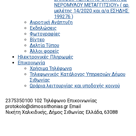
ΝΕΡΟΜΥΛΟΥ ΜΕΤΑΓΓΙΤΣΙΟΥ» ( αρ.
μελέτης 14/2020 και α/α ΕΣΗΔΗΣ:
199276 )
Αγροτική Ανάπτυξη
Εκδηλώσεις
Φωτογραφίες
Βίντεο
Δελτία Τύπου
Άλλοι φορείς
Ηλεκτρονικές Πληρωμές
Επικοινωνία
Χρήσιμα Τηλέφωνα
Τηλεφωνικός Κατάλογος Υπηρεσιών Δήμου
Σιθωνίας
Ωράρια λειτουργίας και υποδοχής κοινού
2375350100 102
Τηλέφωνο Επικοινωνίας
protokolo@dimossithonias.gr
Email
Νικήτη Χαλκιδικής, Δήμος Σιθωνίας
Ελλάδα, 63088