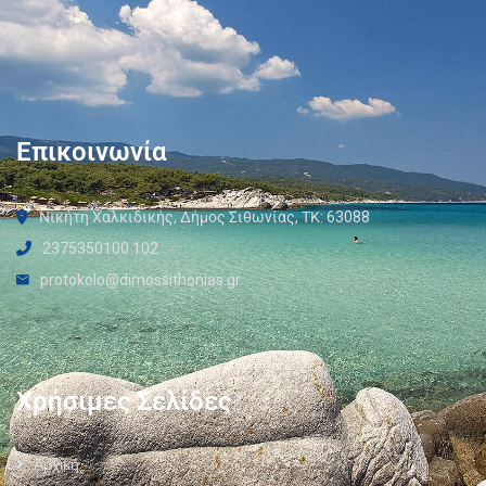
Επικοινωνία
Νικήτη Χαλκιδικής, Δήμος Σιθωνίας, ΤΚ: 63088
2375350100 102
protokolo@dimossithonias.gr
Χρήσιμες Σελίδες
Αρχική