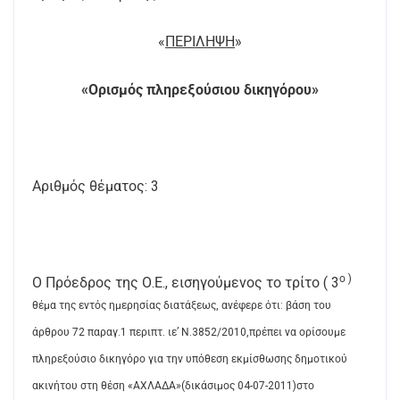
«
ΠΕΡΙΛΗΨΗ
»
«Ορισμός πληρεξούσιου δικηγόρου»
Αριθμός θέματος: 3
ο )
Ο Πρόεδρος της Ο.Ε., εισηγούμενος το τρίτο ( 3
θέμα της εντός ημερησίας διατάξεως, ανέφερε ότι: βάση του
άρθρου 72 παραγ.1 περιπτ. ιε’ Ν.3852/2010,πρέπει να ορίσουμε
πληρεξούσιο δικηγόρο για την υπόθεση εκμίσθωσης δημοτικού
ακινήτου στη θέση «ΑΧΛΑΔΑ»(δικάσιμος 04-07-2011)στο