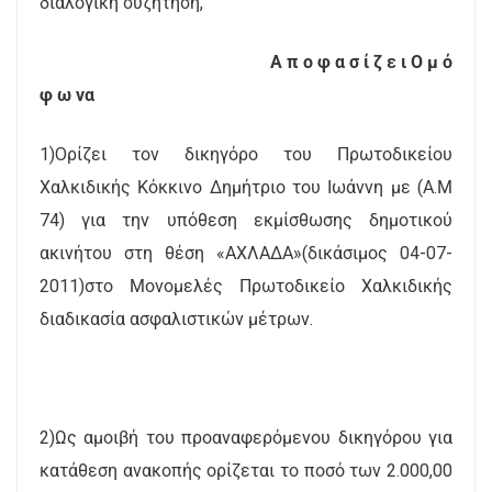
διαλογική συζήτηση,
Α π ο φ α σ ί ζ ε ι Ο μ ό
φ ω να
1)Oρίζει τον δικηγόρο του Πρωτοδικείου
Χαλκιδικής Κόκκινο Δημήτριο του Ιωάννη με (Α.Μ
74) για την υπόθεση εκμίσθωσης δημοτικού
ακινήτου στη θέση «ΑΧΛΑΔΑ»(δικάσιμος 04-07-
2011)στο Μονομελές Πρωτοδικείο Χαλκιδικής
διαδικασία ασφαλιστικών μέτρων.
2)Ως αμοιβή του προαναφερόμενου δικηγόρου για
κατάθεση ανακοπής ορίζεται το ποσό των 2.000,00