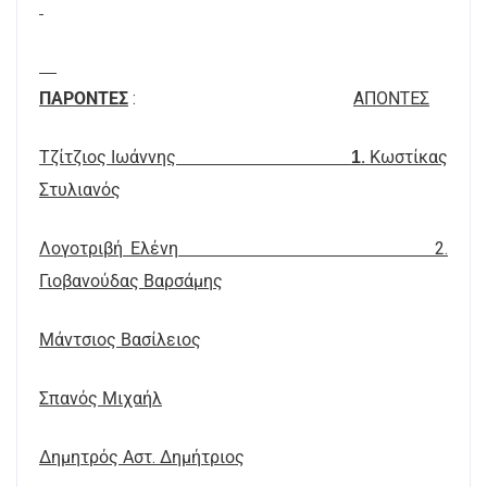
ΠΑΡΟΝΤΕΣ
:
AΠΟΝTEΣ
Τζίτζιος Ιωάννης
.
Κωστίκας
1
Στυλιανός
Λογοτριβή Ελένη 2.
Γιοβανούδας Βαρσάμης
Μάντσιος Βασίλειος
Σπανός Μιχαήλ
Δημητρός Αστ. Δημήτριος