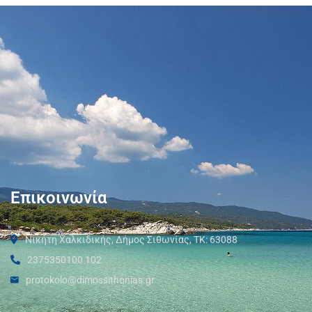
Επικοινωνία
Νικήτη Χαλκιδικής, Δήμος Σιθωνίας, ΤΚ: 63088
2375350100 102
protokolo@dimossithonias.gr