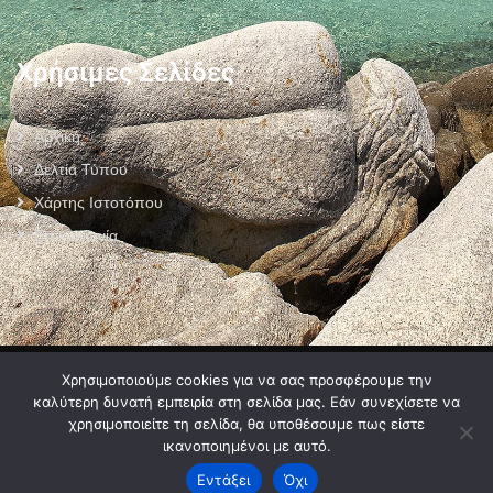
Χρήσιμες Σελίδες
Αρχική
Δελτία Τύπου
Χάρτης Ιστοτόπου
Επικοινωνία
Πολιτική Προστασίας Προσωπικών Δεδομένων
–
Πολιτική Cookies
–
Χρησιμοποιούμε cookies για να σας προσφέρουμε την
Όροι Χρήσης
καλύτερη δυνατή εμπειρία στη σελίδα μας. Εάν συνεχίσετε να
χρησιμοποιείτε τη σελίδα, θα υποθέσουμε πως είστε
ικανοποιημένοι με αυτό.
Εντάξει
Όχι
2024 © Developed by
MyCompany Projects