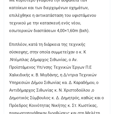
Με κυριότερο γνώμονα την ασφάλεια των
κατοίκων και των διερχομένων οχημάτων,
επιλέχθηκε η αντικατάσταση του υφιστάμενου
τεχνικού με την κατασκευή ενός νέου,
εσωτερικών διαστάσεων 4,00×1,60m (bxh).
Επιπλέον, κατά τη διάρκεια της τεχνικής
σύσκεψης, στην οποία συμμετείχαν ο κ. Κ
.Ντέμπλας Δήμαρχος Σιθωνίας, ο Αν.
Προϊστάμενος Υπ/νσης Τεχνικών Έργων Π.Ε
Χαλκιδικής κ. Β. Μιγδάνης, η Δ/ντρια Τεχνικών
Υπηρεσιών Δήμου Σιθωνίας κα. Δ. Καραδήμου, ο
Αντιδήμαρχος Σιθωνίας κ. Ν. Χριστοδούλου ,ο
Δημοτικός Σύμβουλος κ. Δ. Δημητρός, καθώς και ο
Πρόεδρος Κοινότητας Νικήτης κ. Στ. Κωστίκας,
πραγματοποιήθηκαν διορθώσεις και στη Μελέτη