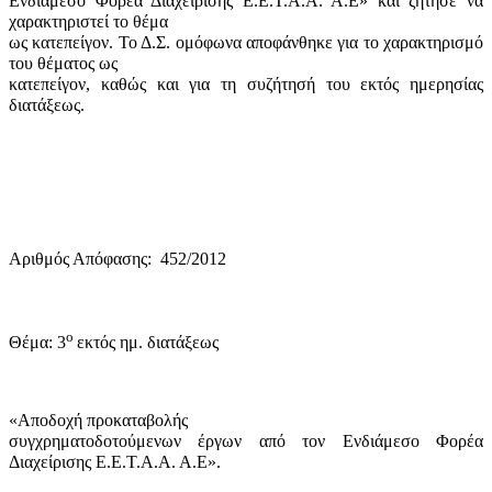
Ενδιάμεσο Φορέα Διαχείρισης Ε.Ε.Τ.Α.Α. Α.Ε» και ζήτησε να
χαρακτηριστεί το θέμα
ως κατεπείγον. Το Δ.Σ. ομόφωνα αποφάνθηκε για το χαρακτηρισμό
του θέματος ως
κατεπείγον, καθώς και για τη συζήτησή του εκτός ημερησίας
διατάξεως.
Αριθμός Απόφασης:
452/2012
ο
Θέμα: 3
εκτός ημ. διατάξεως
«Αποδοχή προκαταβολής
συγχρηματοδοτούμενων έργων από τον Ενδιάμεσο Φορέα
Διαχείρισης Ε.Ε.Τ.Α.Α. Α.Ε».