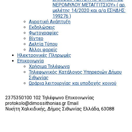
ΝΕΡΟΜΥΛΟΥ ΜΕΤΑΓΓΙΤΣΙΟΥ» ( αρ.
μελέτης 14/2020 και α/α ΕΣΗΔΗΣ:
199276 )
Αγροτική Ανάπτυξη
Εκδηλώσεις
Φωτογραφίες
Βίντεο
Δελτία Τύπου
Άλλοι φορείς
Ηλεκτρονικές Πληρωμές
Επικοινωνία
Χρήσιμα Τηλέφωνα
Τηλεφωνικός Κατάλογος Υπηρεσιών Δήμου
Σιθωνίας
Ωράρια λειτουργίας και υποδοχής κοινού
2375350100 102
Τηλέφωνο Επικοινωνίας
protokolo@dimossithonias.gr
Email
Νικήτη Χαλκιδικής, Δήμος Σιθωνίας
Ελλάδα, 63088