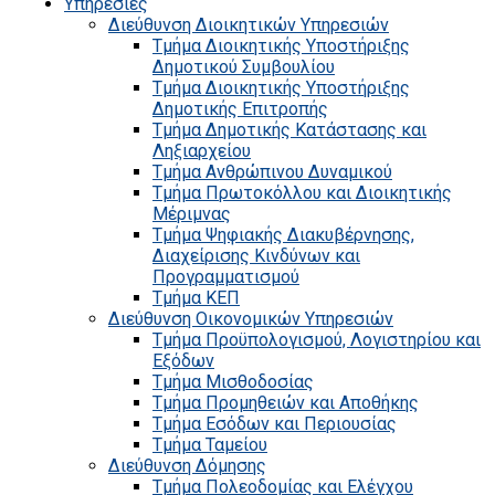
Υπηρεσίες
Διεύθυνση Διοικητικών Υπηρεσιών
Τμήμα Διοικητικής Υποστήριξης
Δημοτικού Συμβουλίου
Τμήμα Διοικητικής Υποστήριξης
Δημοτικής Επιτροπής
Τμήμα Δημοτικής Κατάστασης και
Ληξιαρχείου
Τμήμα Ανθρώπινου Δυναμικού
Τμήμα Πρωτοκόλλου και Διοικητικής
Μέριμνας
Τμήμα Ψηφιακής Διακυβέρνησης,
Διαχείρισης Κινδύνων και
Προγραμματισμού
Τμήμα ΚΕΠ
Διεύθυνση Οικονομικών Υπηρεσιών
Τμήμα Προϋπολογισμού, Λογιστηρίου και
Εξόδων
Τμήμα Μισθοδοσίας
Τμήμα Προμηθειών και Αποθήκης
Τμήμα Εσόδων και Περιουσίας
Τμήμα Ταμείου
Διεύθυνση Δόμησης
Τμήμα Πολεοδομίας και Ελέγχου