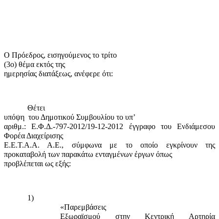
Ο Πρόεδρος, εισηγούμενος το τρίτο
(3
o
) θέμα εκτός της
ημερησίας διατάξεως, ανέφερε ότι:
Θέτει
υπόψη
του Δημοτικού Συμβουλίου το υπ’
αριθμ.: Ε.Φ.Δ.-797-2012/19-12-2012 έγγραφο του Ενδιάμεσου
Φορέα Διαχείρισης
Ε.Ε.Τ.Α.Α. Α.Ε., σύμφωνα με το οποίο εγκρίνουν της
προκαταβολή
των παρακάτω ενταγμένων έργων όπως
προβλέπεται ως εξής:
1)
«Παρεμβάσεις
Εξωραϊσμού στην Κεντρική Αρτηρία