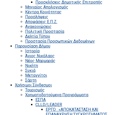
Προσκλήσεις Δημοτικής Επιτροπής
Μηνιαίος Απολογισμός
Κέντρα Κοινότητας
Προσλήψεις
Αποφάσεις Ε.Π.Ζ.
Ανακοινώσεις
Πολιτική Προστασία
Δελτία Τύπου
Προστασία Προσωπικών Δεδομένων
Παρουσίαση Δήμου
Ιστορία
Άγιος Νικόλαος
Νέος Μαρμαράς
Νικήτη
Συκιά
Μεταγγίτσι
Σάρτη
Χρήσιμοι Σύνδεσμοι
Τουρισμός
Χρηματοδοτούμενα Προγράμματα
ΕΣΠΑ
CLLD/LEADER
ΕΡΓΟ : «ΑΠΟΚΑΤΑΣΤΑΣΗ ΚΑΙ
ΕΠΑΝΑΧΡΗΣΗ ΣΥΓΚΡΟΤΗΜΑΤΟΣ