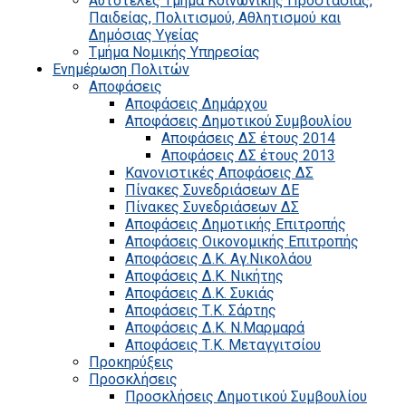
Αυτοτελές Τμήμα Κοινωνικής Προστασίας,
Παιδείας, Πολιτισμού, Αθλητισμού και
Δημόσιας Υγείας
Τμήμα Νομικής Υπηρεσίας
Ενημέρωση Πολιτών
Αποφάσεις
Αποφάσεις Δημάρχου
Αποφάσεις Δημοτικού Συμβουλίου
Αποφάσεις ΔΣ έτους 2014
Αποφάσεις ΔΣ έτους 2013
Κανονιστικές Αποφάσεις ΔΣ
Πίνακες Συνεδριάσεων ΔΕ
Πίνακες Συνεδριάσεων ΔΣ
Αποφάσεις Δημοτικής Επιτροπής
Αποφάσεις Οικονομικής Επιτροπής
Αποφάσεις Δ.Κ. Αγ.Νικολάου
Αποφάσεις Δ.Κ. Νικήτης
Αποφάσεις Δ.Κ. Συκιάς
Αποφάσεις Τ.Κ. Σάρτης
Αποφάσεις Δ.Κ. Ν.Μαρμαρά
Αποφάσεις Τ.Κ. Μεταγγιτσίου
Προκηρύξεις
Προσκλήσεις
Προσκλήσεις Δημοτικού Συμβουλίου