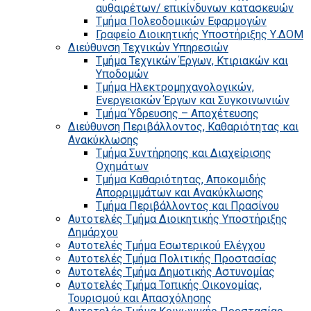
αυθαιρέτων/ επικίνδυνων κατασκευών
Τμήμα Πολεοδομικών Εφαρμογών
Γραφείο Διοικητικής Υποστήριξης Υ.ΔΟΜ
Διεύθυνση Τεχνικών Υπηρεσιών
Τμήμα Τεχνικών Έργων, Κτιριακών και
Υποδομών
Τμήμα Ηλεκτρομηχανολογικών,
Ενεργειακών Έργων και Συγκοινωνιών
Τμήμα Ύδρευσης – Αποχέτευσης
Διεύθυνση Περιβάλλοντος, Καθαριότητας και
Ανακύκλωσης
Τμήμα Συντήρησης και Διαχείρισης
Οχημάτων
Τμήμα Καθαριότητας, Αποκομιδής
Απορριμμάτων και Ανακύκλωσης
Τμήμα Περιβάλλοντος και Πρασίνου
Αυτοτελές Τμήμα Διοικητικής Υποστήριξης
Δημάρχου
Αυτοτελές Τμήμα Εσωτερικού Ελέγχου
Αυτοτελές Τμήμα Πολιτικής Προστασίας
Αυτοτελές Τμήμα Δημοτικής Αστυνομίας
Αυτοτελές Τμήμα Τοπικής Οικονομίας,
Τουρισμού και Απασχόλησης