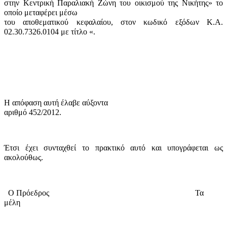
στην Κεντρική Παραλιακή Ζώνη του οικισμού της Νικήτης» το
οποίο μεταφέρει μέσω
του αποθεματικού κεφαλαίου, στον κωδικό εξόδων Κ.Α.
02.30.7326.0104 με τίτλο «.
Η απόφαση αυτή έλαβε
αύξοντα
αριθμό 452/2012.
Έτσι έχει συνταχθεί το πρακτικό αυτό και υπογράφεται ως
ακολούθως.
Ο Πρόεδρος
Τα
μέλη