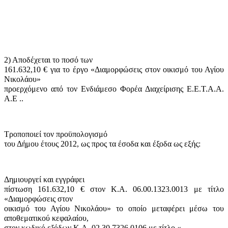
2) Αποδέχεται το ποσό των
161.632,10 € για το έργο «Διαμορφώσεις στον οικισμό του Αγίου
Νικολάου»
προερχόμενο από τον
Ενδιάμεσο Φορέα Διαχείρισης Ε.Ε.Τ.Α.Α.
Α.Ε
..
Τροποποιεί τον προϋπολογισμό
του Δήμου έτους 2012, ως προς τα έσοδα και έξοδα ως εξής:
Δημιουργεί και εγγράφει
πίστωση 161.632,10 € στον Κ.Α. 06.00.1323.0013 με τίτλο
«Διαμορφώσεις στον
οικισμό του Αγίου Νικολάου» το οποίο μεταφέρει μέσω του
αποθεματικού κεφαλαίου,
στον κωδικό εξόδων Κ.Α. 02.30.7326.0106 με τίτλο «.