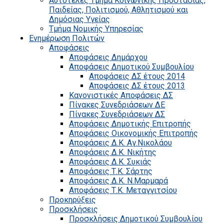
Αυτοτελές Τμήμα Κοινωνικής Προστασίας,
Παιδείας, Πολιτισμού, Αθλητισμού και
Δημόσιας Υγείας
Τμήμα Νομικής Υπηρεσίας
Ενημέρωση Πολιτών
Αποφάσεις
Αποφάσεις Δημάρχου
Αποφάσεις Δημοτικού Συμβουλίου
Αποφάσεις ΔΣ έτους 2014
Αποφάσεις ΔΣ έτους 2013
Κανονιστικές Αποφάσεις ΔΣ
Πίνακες Συνεδριάσεων ΔΕ
Πίνακες Συνεδριάσεων ΔΣ
Αποφάσεις Δημοτικής Επιτροπής
Αποφάσεις Οικονομικής Επιτροπής
Αποφάσεις Δ.Κ. Αγ.Νικολάου
Αποφάσεις Δ.Κ. Νικήτης
Αποφάσεις Δ.Κ. Συκιάς
Αποφάσεις Τ.Κ. Σάρτης
Αποφάσεις Δ.Κ. Ν.Μαρμαρά
Αποφάσεις Τ.Κ. Μεταγγιτσίου
Προκηρύξεις
Προσκλήσεις
Προσκλήσεις Δημοτικού Συμβουλίου