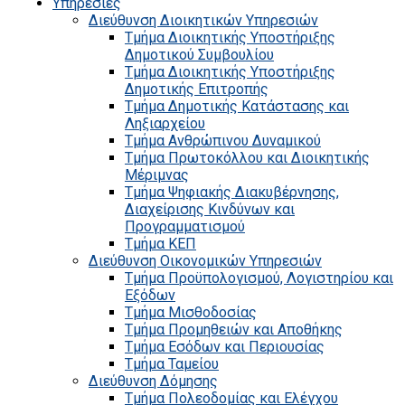
Υπηρεσίες
Διεύθυνση Διοικητικών Υπηρεσιών
Τμήμα Διοικητικής Υποστήριξης
Δημοτικού Συμβουλίου
Τμήμα Διοικητικής Υποστήριξης
Δημοτικής Επιτροπής
Τμήμα Δημοτικής Κατάστασης και
Ληξιαρχείου
Τμήμα Ανθρώπινου Δυναμικού
Τμήμα Πρωτοκόλλου και Διοικητικής
Μέριμνας
Τμήμα Ψηφιακής Διακυβέρνησης,
Διαχείρισης Κινδύνων και
Προγραμματισμού
Τμήμα ΚΕΠ
Διεύθυνση Οικονομικών Υπηρεσιών
Τμήμα Προϋπολογισμού, Λογιστηρίου και
Εξόδων
Τμήμα Μισθοδοσίας
Τμήμα Προμηθειών και Αποθήκης
Τμήμα Εσόδων και Περιουσίας
Τμήμα Ταμείου
Διεύθυνση Δόμησης
Τμήμα Πολεοδομίας και Ελέγχου