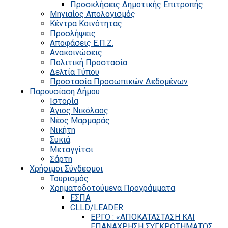
Προσκλήσεις Δημοτικής Επιτροπής
Μηνιαίος Απολογισμός
Κέντρα Κοινότητας
Προσλήψεις
Αποφάσεις Ε.Π.Ζ.
Ανακοινώσεις
Πολιτική Προστασία
Δελτία Τύπου
Προστασία Προσωπικών Δεδομένων
Παρουσίαση Δήμου
Ιστορία
Άγιος Νικόλαος
Νέος Μαρμαράς
Νικήτη
Συκιά
Μεταγγίτσι
Σάρτη
Χρήσιμοι Σύνδεσμοι
Τουρισμός
Χρηματοδοτούμενα Προγράμματα
ΕΣΠΑ
CLLD/LEADER
ΕΡΓΟ : «ΑΠΟΚΑΤΑΣΤΑΣΗ ΚΑΙ
ΕΠΑΝΑΧΡΗΣΗ ΣΥΓΚΡΟΤΗΜΑΤΟΣ