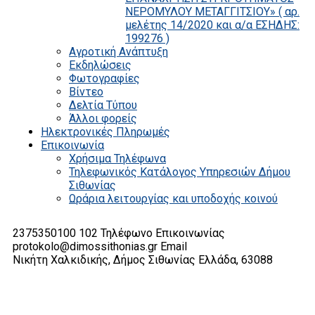
ΝΕΡΟΜΥΛΟΥ ΜΕΤΑΓΓΙΤΣΙΟΥ» ( αρ.
μελέτης 14/2020 και α/α ΕΣΗΔΗΣ:
199276 )
Αγροτική Ανάπτυξη
Εκδηλώσεις
Φωτογραφίες
Βίντεο
Δελτία Τύπου
Άλλοι φορείς
Ηλεκτρονικές Πληρωμές
Επικοινωνία
Χρήσιμα Τηλέφωνα
Τηλεφωνικός Κατάλογος Υπηρεσιών Δήμου
Σιθωνίας
Ωράρια λειτουργίας και υποδοχής κοινού
2375350100 102
Τηλέφωνο Επικοινωνίας
protokolo@dimossithonias.gr
Email
Νικήτη Χαλκιδικής, Δήμος Σιθωνίας
Ελλάδα, 63088