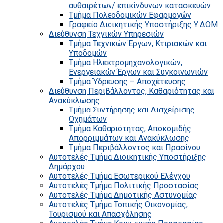
αυθαιρέτων/ επικίνδυνων κατασκευών
Τμήμα Πολεοδομικών Εφαρμογών
Γραφείο Διοικητικής Υποστήριξης Υ.ΔΟΜ
Διεύθυνση Τεχνικών Υπηρεσιών
Τμήμα Τεχνικών Έργων, Κτιριακών και
Υποδομών
Τμήμα Ηλεκτρομηχανολογικών,
Ενεργειακών Έργων και Συγκοινωνιών
Τμήμα Ύδρευσης – Αποχέτευσης
Διεύθυνση Περιβάλλοντος, Καθαριότητας και
Ανακύκλωσης
Τμήμα Συντήρησης και Διαχείρισης
Οχημάτων
Τμήμα Καθαριότητας, Αποκομιδής
Απορριμμάτων και Ανακύκλωσης
Τμήμα Περιβάλλοντος και Πρασίνου
Αυτοτελές Τμήμα Διοικητικής Υποστήριξης
Δημάρχου
Αυτοτελές Τμήμα Εσωτερικού Ελέγχου
Αυτοτελές Τμήμα Πολιτικής Προστασίας
Αυτοτελές Τμήμα Δημοτικής Αστυνομίας
Αυτοτελές Τμήμα Τοπικής Οικονομίας,
Τουρισμού και Απασχόλησης