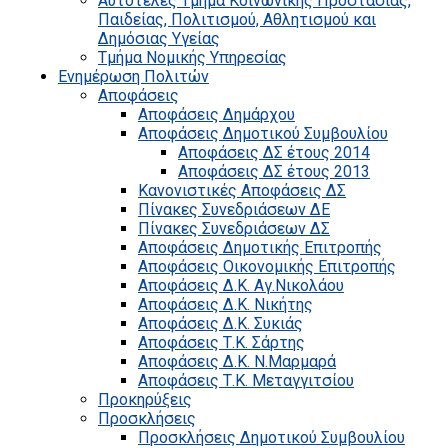
Αυτοτελές Τμήμα Κοινωνικής Προστασίας,
Παιδείας, Πολιτισμού, Αθλητισμού και
Δημόσιας Υγείας
Τμήμα Νομικής Υπηρεσίας
Ενημέρωση Πολιτών
Αποφάσεις
Αποφάσεις Δημάρχου
Αποφάσεις Δημοτικού Συμβουλίου
Αποφάσεις ΔΣ έτους 2014
Αποφάσεις ΔΣ έτους 2013
Κανονιστικές Αποφάσεις ΔΣ
Πίνακες Συνεδριάσεων ΔΕ
Πίνακες Συνεδριάσεων ΔΣ
Αποφάσεις Δημοτικής Επιτροπής
Αποφάσεις Οικονομικής Επιτροπής
Αποφάσεις Δ.Κ. Αγ.Νικολάου
Αποφάσεις Δ.Κ. Νικήτης
Αποφάσεις Δ.Κ. Συκιάς
Αποφάσεις Τ.Κ. Σάρτης
Αποφάσεις Δ.Κ. Ν.Μαρμαρά
Αποφάσεις Τ.Κ. Μεταγγιτσίου
Προκηρύξεις
Προσκλήσεις
Προσκλήσεις Δημοτικού Συμβουλίου