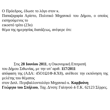
Ο Πρόεδρος, έδωσε το λόγο στον κ.
Παπαζαχαρία Αρίστο, Πολιτικό Μηχανικό του Δήμου, ο οποίος
εισηγούμενος το
εικοστό τρίτο (23
o
)
θέμα της ημερησίας διατάξεως, ανέφερε ότι:
Στις
28 Ιουνίου 2011
, η Οικονομική Επιτροπή
του Δήμου Σιθωνίας, με την υπ’ αριθ.
117/2011
απόφαση της (ΑΔΑ: 45Ο1Ω1Φ-ΚΧ8), ανέθεσε την εκπόνηση της
μελέτης του θέματος
στον Διπλ. Περιβαλλοντολόγο Μηχανικό κ.
Καρβούνη
Γεώργιο του Σπήλιου
, Ταχ. Δ/νση: Γαληνού 4-Τ.Κ. 62123 Σέρρες.