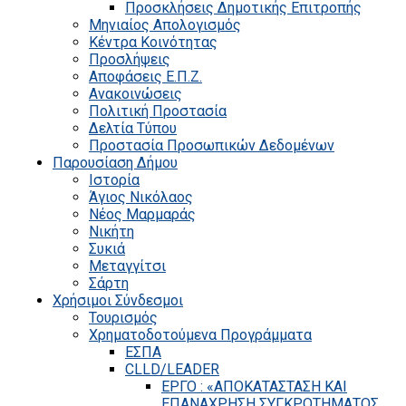
Προσκλήσεις Δημοτικής Επιτροπής
Μηνιαίος Απολογισμός
Κέντρα Κοινότητας
Προσλήψεις
Αποφάσεις Ε.Π.Ζ.
Ανακοινώσεις
Πολιτική Προστασία
Δελτία Τύπου
Προστασία Προσωπικών Δεδομένων
Παρουσίαση Δήμου
Ιστορία
Άγιος Νικόλαος
Νέος Μαρμαράς
Νικήτη
Συκιά
Μεταγγίτσι
Σάρτη
Χρήσιμοι Σύνδεσμοι
Τουρισμός
Χρηματοδοτούμενα Προγράμματα
ΕΣΠΑ
CLLD/LEADER
ΕΡΓΟ : «ΑΠΟΚΑΤΑΣΤΑΣΗ ΚΑΙ
ΕΠΑΝΑΧΡΗΣΗ ΣΥΓΚΡΟΤΗΜΑΤΟΣ