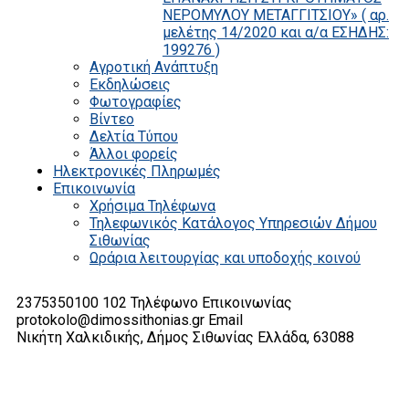
ΝΕΡΟΜΥΛΟΥ ΜΕΤΑΓΓΙΤΣΙΟΥ» ( αρ.
μελέτης 14/2020 και α/α ΕΣΗΔΗΣ:
199276 )
Αγροτική Ανάπτυξη
Εκδηλώσεις
Φωτογραφίες
Βίντεο
Δελτία Τύπου
Άλλοι φορείς
Ηλεκτρονικές Πληρωμές
Επικοινωνία
Χρήσιμα Τηλέφωνα
Τηλεφωνικός Κατάλογος Υπηρεσιών Δήμου
Σιθωνίας
Ωράρια λειτουργίας και υποδοχής κοινού
2375350100 102
Τηλέφωνο Επικοινωνίας
protokolo@dimossithonias.gr
Email
Νικήτη Χαλκιδικής, Δήμος Σιθωνίας
Ελλάδα, 63088