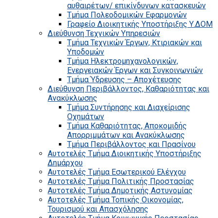
αυθαιρέτων/ επικίνδυνων κατασκευών
Τμήμα Πολεοδομικών Εφαρμογών
Γραφείο Διοικητικής Υποστήριξης Υ.ΔΟΜ
Διεύθυνση Τεχνικών Υπηρεσιών
Τμήμα Τεχνικών Έργων, Κτιριακών και
Υποδομών
Τμήμα Ηλεκτρομηχανολογικών,
Ενεργειακών Έργων και Συγκοινωνιών
Τμήμα Ύδρευσης – Αποχέτευσης
Διεύθυνση Περιβάλλοντος, Καθαριότητας και
Ανακύκλωσης
Τμήμα Συντήρησης και Διαχείρισης
Οχημάτων
Τμήμα Καθαριότητας, Αποκομιδής
Απορριμμάτων και Ανακύκλωσης
Τμήμα Περιβάλλοντος και Πρασίνου
Αυτοτελές Τμήμα Διοικητικής Υποστήριξης
Δημάρχου
Αυτοτελές Τμήμα Εσωτερικού Ελέγχου
Αυτοτελές Τμήμα Πολιτικής Προστασίας
Αυτοτελές Τμήμα Δημοτικής Αστυνομίας
Αυτοτελές Τμήμα Τοπικής Οικονομίας,
Τουρισμού και Απασχόλησης