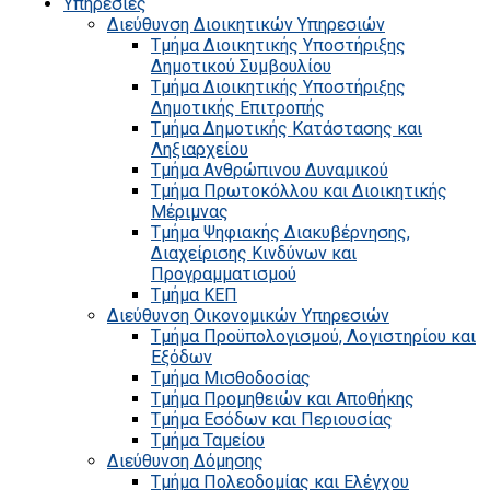
Υπηρεσίες
Διεύθυνση Διοικητικών Υπηρεσιών
Τμήμα Διοικητικής Υποστήριξης
Δημοτικού Συμβουλίου
Τμήμα Διοικητικής Υποστήριξης
Δημοτικής Επιτροπής
Τμήμα Δημοτικής Κατάστασης και
Ληξιαρχείου
Τμήμα Ανθρώπινου Δυναμικού
Τμήμα Πρωτοκόλλου και Διοικητικής
Μέριμνας
Τμήμα Ψηφιακής Διακυβέρνησης,
Διαχείρισης Κινδύνων και
Προγραμματισμού
Τμήμα ΚΕΠ
Διεύθυνση Οικονομικών Υπηρεσιών
Τμήμα Προϋπολογισμού, Λογιστηρίου και
Εξόδων
Τμήμα Μισθοδοσίας
Τμήμα Προμηθειών και Αποθήκης
Τμήμα Εσόδων και Περιουσίας
Τμήμα Ταμείου
Διεύθυνση Δόμησης
Τμήμα Πολεοδομίας και Ελέγχου