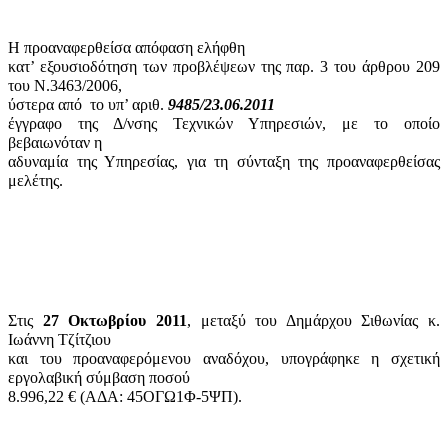
Η προαναφερθείσα απόφαση ελήφθη
κατ’ εξουσιοδότηση των προβλέψεων της παρ. 3 του άρθρου 209
του Ν.3463/2006,
ύστερα από
το υπ’ αριθ.
9485/23.06.2011
έγγραφο της Δ/νσης Τεχνικών Υπηρεσιών, με το οποίο
βεβαιωνόταν η
αδυναμία της Υπηρεσίας, για τη σύνταξη της προαναφερθείσας
μελέτης.
Στις
27 Οκτωβρίου 2011
, μεταξύ του Δημάρχου Σιθωνίας κ.
Ιωάννη Τζίτζιου
και του προαναφερόμενου αναδόχου, υπογράφηκε η σχετική
εργολαβική σύμβαση ποσού
8.996,22 € (ΑΔΑ: 45ΟΓΩ1Φ-5ΨΠ).