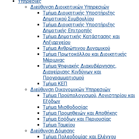
Υπηρεσίες
Διεύθυνση Διοικητικών Υπηρεσιών
Τμήμα Διοικητικής Υποστήριξης
Δημοτικού Συμβουλίου
Τμήμα Διοικητικής Υποστήριξης
Δημοτικής Επιτροπής
Τμήμα Δημοτικής Κατάστασης και
Ληξιαρχείου
Τμήμα Ανθρώπινου Δυναμικού
Τμήμα Πρωτοκόλλου και Διοικητικής
Μέριμνας
Τμήμα Ψηφιακής Διακυβέρνησης,
Διαχείρισης Κινδύνων και
Προγραμματισμού
Τμήμα ΚΕΠ
Διεύθυνση Οικονομικών Υπηρεσιών
Τμήμα Προϋπολογισμού, Λογιστηρίου και
Εξόδων
Τμήμα Μισθοδοσίας
Τμήμα Προμηθειών και Αποθήκης
Τμήμα Εσόδων και Περιουσίας
Τμήμα Ταμείου
Διεύθυνση Δόμησης
Τμήμα Πολεοδομίας και Ελέγχου