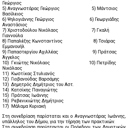
Γεώργιος
5) Αναγνωστάρας Γεώργιος 5) Μάντσιος
Βασίλειος
6) Ψηλογιάννης Γεώργιος 6) Γεωργιάδης
Αναστάσιος
7) Χριστοδούλου Νικόλαος 7) Γκαλή
Γιαννούλα
8) Παπαλέξης Κωνσταντίνος 8) Τσιάρας
Εμμανουήλ
9) Παπαστεργίου Αχιλλέας 9) Πράτσας
Άγγελος
10) Γκιώτης Νικόλαος 10) Πετρίδης
Νικόλαος
11) Κωστίκας Στυλιανός
12) Γιοβανούδας Βαρσάμης
13) Δημητρός Δημήτριος του Αστ.
14) Κατσίκης Παναγιώτης
15) Πράτσας Ιωάννης
16) Ρεβενικιώτης Δημήτριος
17) Μάλαμα Κυριακή
Στη συνεδρίαση παρίσταται και ο Αναγνωστάρας Ιωάννης,
υπάλληλος του Δήμου, για την τήρηση των πρακτικών.
Στη συνεδρίαση παρίστανται οι Πρόεδροι των Δημοτικών