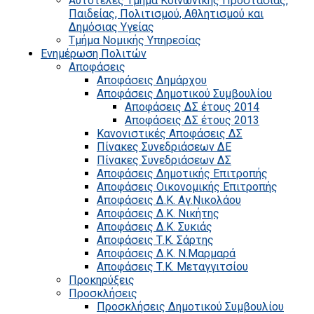
Αυτοτελές Τμήμα Κοινωνικής Προστασίας,
Παιδείας, Πολιτισμού, Αθλητισμού και
Δημόσιας Υγείας
Τμήμα Νομικής Υπηρεσίας
Ενημέρωση Πολιτών
Αποφάσεις
Αποφάσεις Δημάρχου
Αποφάσεις Δημοτικού Συμβουλίου
Αποφάσεις ΔΣ έτους 2014
Αποφάσεις ΔΣ έτους 2013
Κανονιστικές Αποφάσεις ΔΣ
Πίνακες Συνεδριάσεων ΔΕ
Πίνακες Συνεδριάσεων ΔΣ
Αποφάσεις Δημοτικής Επιτροπής
Αποφάσεις Οικονομικής Επιτροπής
Αποφάσεις Δ.Κ. Αγ.Νικολάου
Αποφάσεις Δ.Κ. Νικήτης
Αποφάσεις Δ.Κ. Συκιάς
Αποφάσεις Τ.Κ. Σάρτης
Αποφάσεις Δ.Κ. Ν.Μαρμαρά
Αποφάσεις Τ.Κ. Μεταγγιτσίου
Προκηρύξεις
Προσκλήσεις
Προσκλήσεις Δημοτικού Συμβουλίου