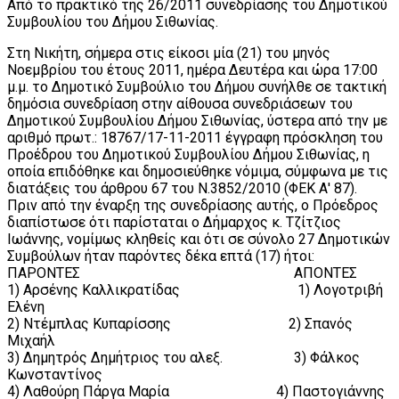
Από το πρακτικό της 26/2011 συνεδρίασης του Δημοτικού
Συμβουλίου του Δήμου Σιθωνίας.
Στη Νικήτη, σήμερα στις είκοσι μία (21) του μηνός
Νοεμβρίου του έτους 2011, ημέρα Δευτέρα και ώρα 17:00
μ.μ. το Δημοτικό Συμβούλιο του Δήμου συνήλθε σε τακτική
δημόσια συνεδρίαση στην αίθουσα συνεδριάσεων του
Δημοτικού Συμβουλίου Δήμου Σιθωνίας, ύστερα από την με
αριθμό πρωτ.: 18767/17-11-2011 έγγραφη πρόσκληση του
Προέδρου του Δημοτικού Συμβουλίου Δήμου Σιθωνίας, η
οποία επιδόθηκε και δημοσιεύθηκε νόμιμα, σύμφωνα με τις
διατάξεις του άρθρου 67 του Ν.3852/2010 (ΦΕΚ Α' 87).
Πριν από την έναρξη της συνεδρίασης αυτής, ο Πρόεδρος
διαπίστωσε ότι παρίσταται ο Δήμαρχος κ. Τζίτζιος
Ιωάννης, νομίμως κληθείς και ότι σε σύνολο 27 Δημοτικών
Συμβούλων ήταν παρόντες δέκα επτά (17) ήτοι:
ΠΑΡΟΝΤΕΣ ΑΠΟΝΤΕΣ
1) Αρσένης Καλλικρατίδας 1) Λογοτριβή
Ελένη
2) Ντέμπλας Κυπαρίσσης 2) Σπανός
Μιχαήλ
3) Δημητρός Δημήτριος του αλεξ. 3) Φάλκος
Κωνσταντίνος
4) Λαθούρη Πάργα Μαρία 4) Παστογιάννης