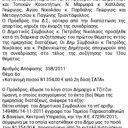
και Τοπικών Κοινοτήτων, Ν. Μαρμαρά κ. Καπλάνης
Γεώργιος, Αγίου Νικολάου κ. Παρδάλης Γεώργιος και
Μεταγγιτσίου κ. Παγώνης Τριαντάφυλλος.
Ο Πρόεδρος του Δ.Σ., ύστερα από την διαπίστωση της
απαρτίας, κήρυξε την έναρξη της συνεδρίασης.
Ο Δημοτικός Σύμβουλος κ. Πετρίδης Νικόλαος προσήλθε
κατά τη διάρκεια συζητήσεως του πρώτου θέματος εντός
της ημερησίας διατάξεως. Οι Δημ. Σύμβουλοι κ. Πετρίδης
Νικόλαος και κ. Ρεβενικιώτης Δημήτριος αποχωρούν από
τη συνεδρίασης στο τέλος της συζήτησης του 13ου
θέματος.
Αριθμός Απόφασης: 358/2011
Θέμα: 6ο
«Κατανομή ποσού 81.354,00 € από 2η δόση ΣΑΤΑ».
Ο Πρόεδρος, έδωσε το λόγο στον Δήμαρχο κ.Τζίτζιο
Ιώαννη, ο οποίος εισηγούμενος το έκτο (6ο) θέμα της
ημερησίας διατάξεως, ανέφερε τα εξής:
Θέτει υπόψη του Δημοτικού Συμβουλίου το υπ’ αριθμ.:
149486/14-11-2011 έγγραφο του Ταμείου Παρακαταθηκών
& Δανείων, Κεντρική Υπηρεσία, και την Χ.Ε. 47299/2011,
σύμφωνα με τα οποία κατατέθηκε στο Δήμο μας το ποσό
των 81.354,00 € προερχόμενο από 2η εντολή πιστώσεων