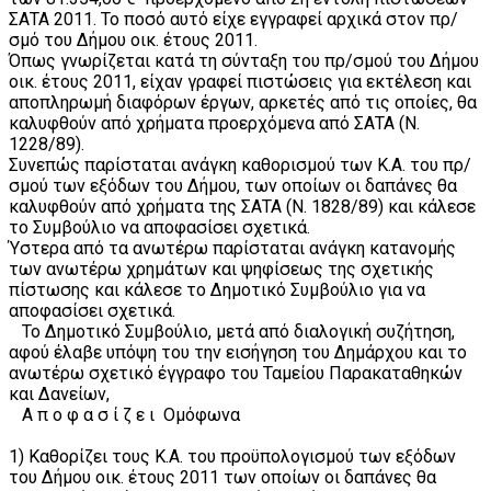
ΣΑΤΑ 2011. Το ποσό αυτό είχε εγγραφεί αρχικά στον πρ/
σμό του Δήμου οικ. έτους 2011.
Όπως γνωρίζεται κατά τη σύνταξη του πρ/σμού του Δήμου
οικ. έτους 2011, είχαν γραφεί πιστώσεις για εκτέλεση και
αποπληρωμή διαφόρων έργων, αρκετές από τις οποίες, θα
καλυφθούν από χρήματα προερχόμενα από ΣΑΤΑ (Ν.
1228/89).
Συνεπώς παρίσταται ανάγκη καθορισμού των Κ.Α. του πρ/
σμού των εξόδων του Δήμου, των οποίων οι δαπάνες θα
καλυφθούν από χρήματα της ΣΑΤΑ (Ν. 1828/89) και κάλεσε
το Συμβούλιο να αποφασίσει σχετικά.
Ύστερα από τα ανωτέρω παρίσταται ανάγκη κατανομής
των ανωτέρω χρημάτων και ψηφίσεως της σχετικής
πίστωσης και κάλεσε το Δημοτικό Συμβούλιο για να
αποφασίσει σχετικά.
Το Δημοτικό Συμβούλιο, μετά από διαλογική συζήτηση,
αφού έλαβε υπόψη του την εισήγηση του Δημάρχου και το
ανωτέρω σχετικό έγγραφο του Ταμείου Παρακαταθηκών
και Δανείων,
Α π ο φ α σ ί ζ ε ι Ομόφωνα
1) Καθορίζει τους Κ.Α. του προϋπολογισμού των εξόδων
του Δήμου οικ. έτους 2011 των οποίων οι δαπάνες θα