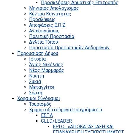
Προσκλήσεις Δημοτικής Επιτροπής
Μηνιαίος Απολογισμός
Κέντρα Κοινότητας
Προσλήψεις
Αποφάσεις Ε.Π.Ζ.
Ανακοινώσεις
Πολιτική Προστασία
Δελτία Τύπου
Προστασία Προσωπικών Δεδομένων
Παρουσίαση Δήμου
Ιστορία
Άγιος Νικόλαος
Νέος Μαρμαράς
Νικήτη
Συκιά
Μεταγγίτσι
Σάρτη
Χρήσιμοι Σύνδεσμοι
Τουρισμός
Χρηματοδοτούμενα Προγράμματα
ΕΣΠΑ
CLLD/LEADER
ΕΡΓΟ : «ΑΠΟΚΑΤΑΣΤΑΣΗ ΚΑΙ
ΕΠΑΝΑΧΡΗΣΗ ΣΥΓΚΡΟΤΗΜΑΤΟΣ