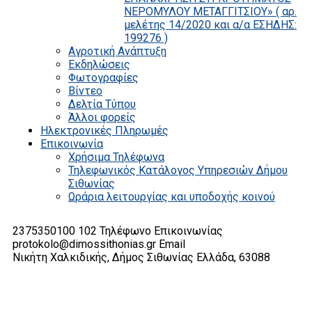
ΝΕΡΟΜΥΛΟΥ ΜΕΤΑΓΓΙΤΣΙΟΥ» ( αρ.
μελέτης 14/2020 και α/α ΕΣΗΔΗΣ:
199276 )
Αγροτική Ανάπτυξη
Εκδηλώσεις
Φωτογραφίες
Βίντεο
Δελτία Τύπου
Άλλοι φορείς
Ηλεκτρονικές Πληρωμές
Επικοινωνία
Χρήσιμα Τηλέφωνα
Τηλεφωνικός Κατάλογος Υπηρεσιών Δήμου
Σιθωνίας
Ωράρια λειτουργίας και υποδοχής κοινού
2375350100 102
Τηλέφωνο Επικοινωνίας
protokolo@dimossithonias.gr
Email
Νικήτη Χαλκιδικής, Δήμος Σιθωνίας
Ελλάδα, 63088