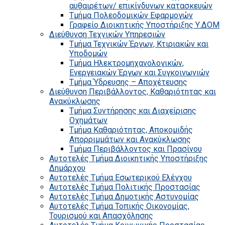
αυθαιρέτων/ επικίνδυνων κατασκευών
Τμήμα Πολεοδομικών Εφαρμογών
Γραφείο Διοικητικής Υποστήριξης Υ.ΔΟΜ
Διεύθυνση Τεχνικών Υπηρεσιών
Τμήμα Τεχνικών Έργων, Κτιριακών και
Υποδομών
Τμήμα Ηλεκτρομηχανολογικών,
Ενεργειακών Έργων και Συγκοινωνιών
Τμήμα Ύδρευσης – Αποχέτευσης
Διεύθυνση Περιβάλλοντος, Καθαριότητας και
Ανακύκλωσης
Τμήμα Συντήρησης και Διαχείρισης
Οχημάτων
Τμήμα Καθαριότητας, Αποκομιδής
Απορριμμάτων και Ανακύκλωσης
Τμήμα Περιβάλλοντος και Πρασίνου
Αυτοτελές Τμήμα Διοικητικής Υποστήριξης
Δημάρχου
Αυτοτελές Τμήμα Εσωτερικού Ελέγχου
Αυτοτελές Τμήμα Πολιτικής Προστασίας
Αυτοτελές Τμήμα Δημοτικής Αστυνομίας
Αυτοτελές Τμήμα Τοπικής Οικονομίας,
Τουρισμού και Απασχόλησης