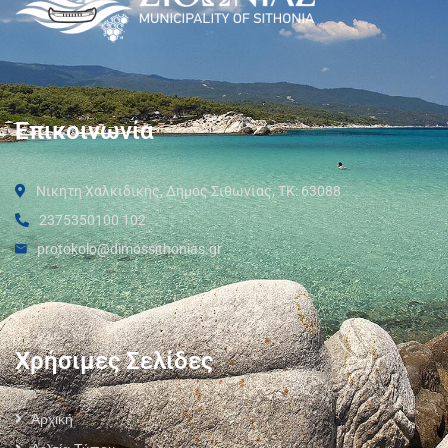
Επικοινωνία
Νικήτη Χαλκιδικής, Δήμος Σιθωνίας, ΤΚ: 63088
2375350100 102
protokolo@dimossithonias.gr
Χρήσιμες Σελίδες
Αρχική