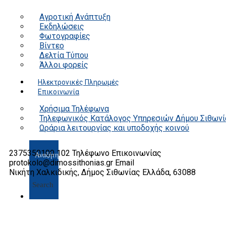
Αγροτική Ανάπτυξη
Εκδηλώσεις
Φωτογραφίες
Βίντεο
Δελτία Τύπου
Άλλοι φορείς
Ηλεκτρονικές Πληρωμές
Επικοινωνία
Χρήσιμα Τηλέφωνα
Τηλεφωνικός Κατάλογος Υπηρεσιών Δήμου Σιθωνί
Ωράρια λειτουργίας και υποδοχής κοινού
2375350100 102
Τηλέφωνο Επικοινωνίας
protokolo@dimossithonias.gr
Email
Νικήτη Χαλκιδικής, Δήμος Σιθωνίας
Ελλάδα, 63088
Search