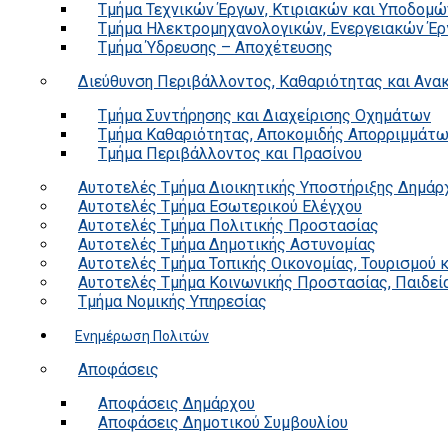
Τμήμα Τεχνικών Έργων, Κτιριακών και Υποδομώ
Τμήμα Ηλεκτρομηχανολογικών, Ενεργειακών Έρ
Τμήμα Ύδρευσης – Αποχέτευσης
Διεύθυνση Περιβάλλοντος, Καθαριότητας και Αν
Τμήμα Συντήρησης και Διαχείρισης Οχημάτων
Τμήμα Καθαριότητας, Αποκομιδής Απορριμμάτ
Τμήμα Περιβάλλοντος και Πρασίνου
Αυτοτελές Τμήμα Διοικητικής Υποστήριξης Δημάρ
Αυτοτελές Τμήμα Εσωτερικού Ελέγχου
Αυτοτελές Τμήμα Πολιτικής Προστασίας
Αυτοτελές Τμήμα Δημοτικής Αστυνομίας
Αυτοτελές Τμήμα Τοπικής Οικονομίας, Τουρισμού 
Αυτοτελές Τμήμα Κοινωνικής Προστασίας, Παιδεία
Τμήμα Νομικής Υπηρεσίας
Ενημέρωση Πολιτών
Αποφάσεις
Αποφάσεις Δημάρχου
Αποφάσεις Δημοτικού Συμβουλίου