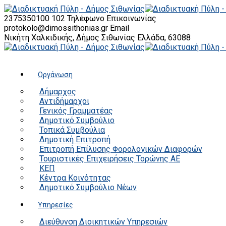
2375350100 102
Τηλέφωνο Επικοινωνίας
protokolo@dimossithonias.gr
Email
Νικήτη Χαλκιδικής, Δήμος Σιθωνίας
Ελλάδα, 63088
Οργάνωση
Δήμαρχος
Αντιδήμαρχοι
Γενικός Γραμματέας
Δημοτικό Συμβούλιο
Τοπικά Συμβούλια
Δημοτική Επιτροπή
Επιτροπή Επίλυσης Φορολογικών Διαφορών
Τουριστικές Επιχειρήσεις Τορώνης ΑΕ
ΚΕΠ
Κέντρα Κοινότητας
Δημοτικό Συμβούλιο Νέων
Υπηρεσίες
Διεύθυνση Διοικητικών Υπηρεσιών