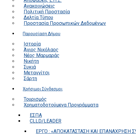
Αποφάσεις Ε.Π.Ζ.
Ανακοινώσεις
Πολιτική Προστασία
Δελτία Τύπου
Προστασία Προσωπικών Δεδομένων
Παρουσίαση Δήμου
Ιστορία
Άγιος Νικόλαος
Νέος Μαρμαράς
Νικήτη
Συκιά
Μεταγγίτσι
Σάρτη
Χρήσιμοι Σύνδεσμοι
Τουρισμός
Χρηματοδοτούμενα Προγράμματα
ΕΣΠΑ
CLLD/LEADER
ΕΡΓΟ : «ΑΠΟΚΑΤΑΣΤΑΣΗ ΚΑΙ ΕΠΑΝΑΧΡΗΣΗ ΣΥ