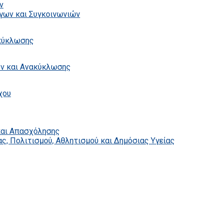
ν
γων και Συγκοινωνιών
ακύκλωσης
ων και Ανακύκλωσης
χου
και Απασχόλησης
ς, Πολιτισμού, Αθλητισμού και Δημόσιας Υγείας