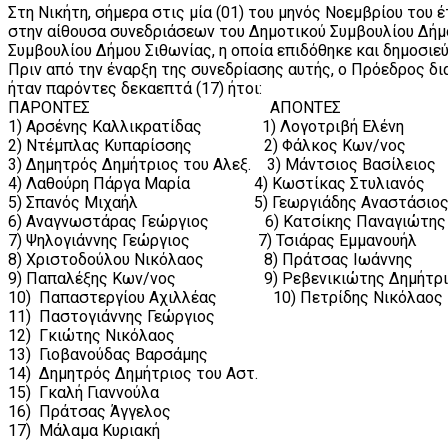
Στη Νικήτη, σήμερα στις μία (01) του μηνός Νοεμβρίου του 
στην αίθουσα συνεδριάσεων του Δημοτικού Συμβουλίου Δήμ
Συμβουλίου Δήμου Σιθωνίας, η οποία επιδόθηκε και δημοσιεύ
Πριν από την έναρξη της συνεδρίασης αυτής, ο Πρόεδρος δι
ήταν παρόντες δεκαεπτά (17) ήτοι:
ΠΑΡΟΝΤΕΣ ΑΠΟΝΤΕΣ
1) Αρσένης Καλλικρατίδας 1) Λογοτριβή Ελένη
2) Ντέμπλας Κυπαρίσσης 2) Φάλκος Κων/νος
3) Δημητρός Δημήτριος του Αλεξ. 3) Μάντσιος Βασίλειος
4) Λαθούρη Πάργα Μαρία 4) Κωστίκας Στυλιανός
5) Σπανός Μιχαήλ 5) Γεωργιάδης Αναστάσιο
6) Αναγνωστάρας Γεώργιος 6) Κατσίκης Παναγιώτης
7) Ψηλογιάννης Γεώργιος 7) Τσιάρας Εμμανουήλ
8) Χριστοδούλου Νικόλαος 8) Πράτσας Ιωάννης
9) Παπαλέξης Κων/νος 9) Ρεβενικιώτης Δημήτρι
10) Παπαστεργίου Αχιλλέας 10) Πετρίδης Νικόλαος
11) Παστογιάννης Γεώργιος
12) Γκιώτης Νικόλαος
13) Γιοβανούδας Βαρσάμης
14) Δημητρός Δημήτριος του Αστ.
15) Γκαλή Γιαννούλα
16) Πράτσας Άγγελος
17) Μάλαμα Κυριακή