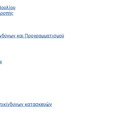
βουλίου
τροπής
ινδύνων και Προγραμματισμού
ν
επικίνδυνων κατασκευών