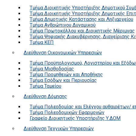
Τμήμα Διοικητικής Υποστήριξης Δημοτικού Συμ
Τμήμα Διοικητικής Υποστήριξης Δημοτικής Επι
Τμήμα Δημοτικής Κατάστασης και Ληξιαρχείου
Τμήμα Ανθρώπινου Δυναμικού
Τμήμα Πρωτοκόλλου και Διοικητικής Μέριμνας
Τμήμα Ψηφιακής Διακυβέρνησης, Διαχείρισης Κ
Τμήμα ΚΕΠ
Διεύθυνση Οικονομικών Υπηρεσιών
Τμήμα Προϋπολογισμού, Λογιστηρίου και Εξόδω
Τμήμα Μισθοδοσίας
Τμήμα Προμηθειών και Αποθήκης
Τμήμα Εσόδων και Περιουσίας
Τμήμα Ταμείου
Διεύθυνση Δόμησης
Τμήμα Πολεοδομίας και Ελέγχου αυθαιρέτων/ 
Τμήμα Πολεοδομικών Εφαρμογών
Γραφείο Διοικητικής Υποστήριξης Υ.ΔΟΜ
Διεύθυνση Τεχνικών Υπηρεσιών