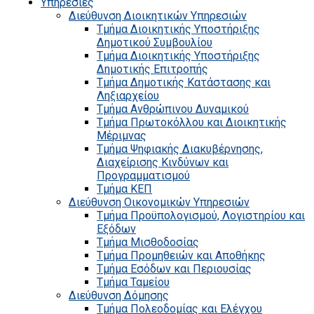
Υπηρεσίες
Διεύθυνση Διοικητικών Υπηρεσιών
Τμήμα Διοικητικής Υποστήριξης
Δημοτικού Συμβουλίου
Τμήμα Διοικητικής Υποστήριξης
Δημοτικής Επιτροπής
Τμήμα Δημοτικής Κατάστασης και
Ληξιαρχείου
Τμήμα Ανθρώπινου Δυναμικού
Τμήμα Πρωτοκόλλου και Διοικητικής
Μέριμνας
Τμήμα Ψηφιακής Διακυβέρνησης,
Διαχείρισης Κινδύνων και
Προγραμματισμού
Τμήμα ΚΕΠ
Διεύθυνση Οικονομικών Υπηρεσιών
Τμήμα Προϋπολογισμού, Λογιστηρίου και
Εξόδων
Τμήμα Μισθοδοσίας
Τμήμα Προμηθειών και Αποθήκης
Τμήμα Εσόδων και Περιουσίας
Τμήμα Ταμείου
Διεύθυνση Δόμησης
Τμήμα Πολεοδομίας και Ελέγχου