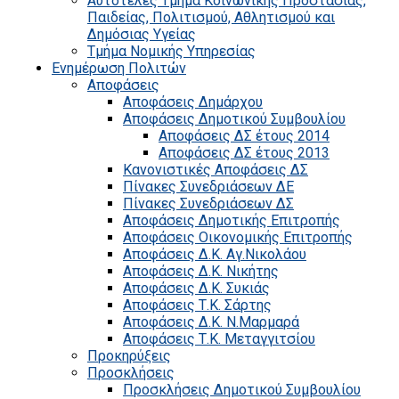
Αυτοτελές Τμήμα Κοινωνικής Προστασίας,
Παιδείας, Πολιτισμού, Αθλητισμού και
Δημόσιας Υγείας
Τμήμα Νομικής Υπηρεσίας
Ενημέρωση Πολιτών
Αποφάσεις
Αποφάσεις Δημάρχου
Αποφάσεις Δημοτικού Συμβουλίου
Αποφάσεις ΔΣ έτους 2014
Αποφάσεις ΔΣ έτους 2013
Κανονιστικές Αποφάσεις ΔΣ
Πίνακες Συνεδριάσεων ΔΕ
Πίνακες Συνεδριάσεων ΔΣ
Αποφάσεις Δημοτικής Επιτροπής
Αποφάσεις Οικονομικής Επιτροπής
Αποφάσεις Δ.Κ. Αγ.Νικολάου
Αποφάσεις Δ.Κ. Νικήτης
Αποφάσεις Δ.Κ. Συκιάς
Αποφάσεις Τ.Κ. Σάρτης
Αποφάσεις Δ.Κ. Ν.Μαρμαρά
Αποφάσεις Τ.Κ. Μεταγγιτσίου
Προκηρύξεις
Προσκλήσεις
Προσκλήσεις Δημοτικού Συμβουλίου