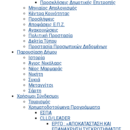
Προσκλήσεις Δημοτικής Επιτροπής
Μηνιαίος Απολογισμός
Κέντρα Κοινότητας
Προσλήψεις
Αποφάσεις Ε.Π.Ζ.
Ανακοινώσεις
Πολιτική Προστασία
Δελτία Τύπου
Προστασία Προσωπικών Δεδομένων
Παρουσίαση Δήμου
Ιστορία
Άγιος Νικόλαος
Νέος Μαρμαράς
Νικήτη
Συκιά
Μεταγγίτσι
Σάρτη
Χρήσιμοι Σύνδεσμοι
Τουρισμός
Χρηματοδοτούμενα Προγράμματα
ΕΣΠΑ
CLLD/LEADER
ΕΡΓΟ : «ΑΠΟΚΑΤΑΣΤΑΣΗ ΚΑΙ
ΕΠΑΝΑΧΡΗΣΗ ΣΥΓΚΡΟΤΗΜΑΤΟΣ