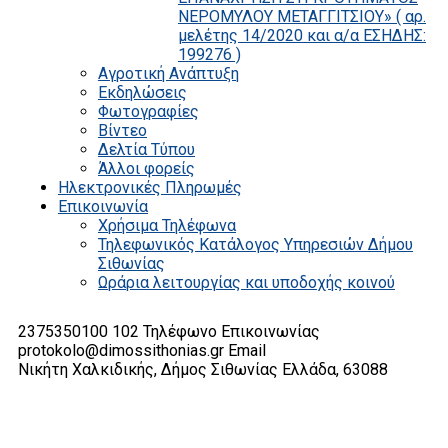
ΝΕΡΟΜΥΛΟΥ ΜΕΤΑΓΓΙΤΣΙΟΥ» ( αρ.
μελέτης 14/2020 και α/α ΕΣΗΔΗΣ:
199276 )
Αγροτική Ανάπτυξη
Εκδηλώσεις
Φωτογραφίες
Βίντεο
Δελτία Τύπου
Άλλοι φορείς
Ηλεκτρονικές Πληρωμές
Επικοινωνία
Χρήσιμα Τηλέφωνα
Τηλεφωνικός Κατάλογος Υπηρεσιών Δήμου
Σιθωνίας
Ωράρια λειτουργίας και υποδοχής κοινού
2375350100 102
Τηλέφωνο Επικοινωνίας
protokolo@dimossithonias.gr
Email
Νικήτη Χαλκιδικής, Δήμος Σιθωνίας
Ελλάδα, 63088