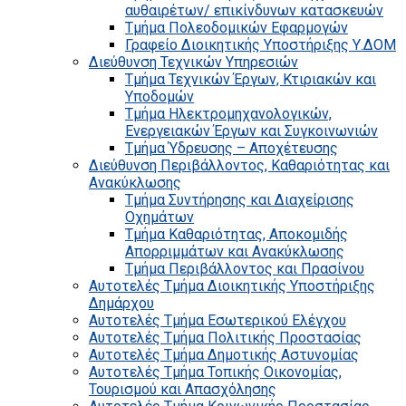
αυθαιρέτων/ επικίνδυνων κατασκευών
Τμήμα Πολεοδομικών Εφαρμογών
Γραφείο Διοικητικής Υποστήριξης Υ.ΔΟΜ
Διεύθυνση Τεχνικών Υπηρεσιών
Τμήμα Τεχνικών Έργων, Κτιριακών και
Υποδομών
Τμήμα Ηλεκτρομηχανολογικών,
Ενεργειακών Έργων και Συγκοινωνιών
Τμήμα Ύδρευσης – Αποχέτευσης
Διεύθυνση Περιβάλλοντος, Καθαριότητας και
Ανακύκλωσης
Τμήμα Συντήρησης και Διαχείρισης
Οχημάτων
Τμήμα Καθαριότητας, Αποκομιδής
Απορριμμάτων και Ανακύκλωσης
Τμήμα Περιβάλλοντος και Πρασίνου
Αυτοτελές Τμήμα Διοικητικής Υποστήριξης
Δημάρχου
Αυτοτελές Τμήμα Εσωτερικού Ελέγχου
Αυτοτελές Τμήμα Πολιτικής Προστασίας
Αυτοτελές Τμήμα Δημοτικής Αστυνομίας
Αυτοτελές Τμήμα Τοπικής Οικονομίας,
Τουρισμού και Απασχόλησης