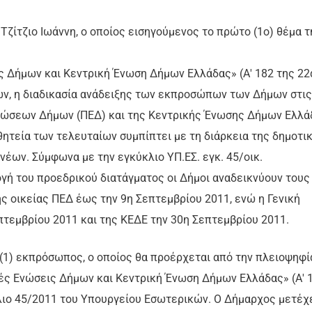
Τζίτζιο Ιωάννη, ο οποίος εισηγούμενος το πρώτο (1ο) θέμα τ
ς Δήμων και Κεντρική Ένωση Δήμων Ελλάδας» (Α' 182 της 22
ων, η διαδικασία ανάδειξης των εκπροσώπων των Δήμων στις
νώσεων Δήμων (ΠΕΔ) και της Κεντρικής Ένωσης Δήμων Ελλά
θητεία των τελευταίων συμπίπτει με τη διάρκεια της δημοτι
νέων. Σύμφωνα με την εγκύκλιο ΥΠ.ΕΣ. εγκ. 45/οικ.
ογή του προεδρικού διατάγματος οι Δήμοι αναδεικνύουν τους
 οικείας ΠΕΔ έως την 9η Σεπτεμβρίου 2011, ενώ η Γενική
τεμβρίου 2011 και της ΚΕΔΕ την 30η Σεπτεμβρίου 2011.
 (1) εκπρόσωπος, ο οποίος θα προέρχεται από την πλειοψηφί
ές Ενώσεις Δήμων και Κεντρική Ένωση Δήμων Ελλάδας» (Α' 
κλιο 45/2011 του Υπουργείου Εσωτερικών. Ο Δήμαρχος μετέχ