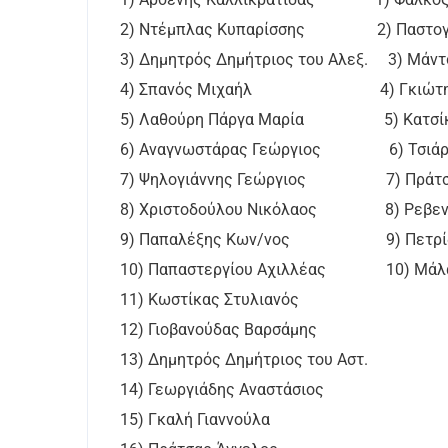
2) Ντέμπλας Κυπαρίσσης 2) Παστογιά
3) Δημητρός Δημήτριος του Αλεξ. 3) Μάντ
4) Σπανός Μιχαήλ 4) Γκιώτης 
5) Λαθούρη Πάργα Μαρία 5) Κατσίκη
6) Αναγνωστάρας Γεώργιος 6) Τσιάρα
7) Ψηλογιάννης Γεώργιος 7) Πράτσα
8) Χριστοδούλου Νικόλαος 8) Ρεβενι
9) Παπαλέξης Κων/νος 9) Πετρίδη
10) Παπαστεργίου Αχιλλέας 10) Μάλα
11) Κωστίκας Στυλιανός
12) Γιοβανούδας Βαρσάμης
13) Δημητρός Δημήτριος του Αστ.
14) Γεωργιάδης Αναστάσιος
15) Γκαλή Γιαννούλα