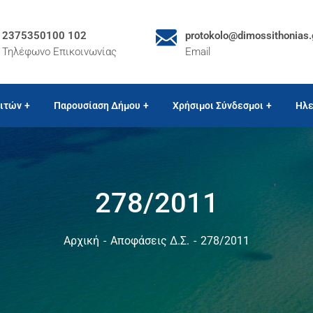
2375350100 102
protokolo@dimossithonias.
Τηλέφωνο Επικοινωνίας
Email
ιτών
Παρουσίαση Δήμου
Χρήσιμοι Σύνδεσμοι
Ηλε
278/2011
Αρχική
Αποφάσεις Δ.Σ.
278/2011