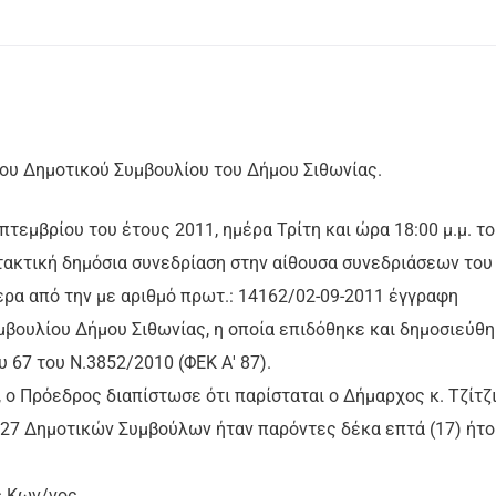
του Δημοτικού Συμβουλίου του Δήμου Σιθωνίας.
επτεμβρίου του έτους 2011, ημέρα Τρίτη και ώρα 18:00 μ.μ. το
τακτική δημόσια συνεδρίαση στην αίθουσα συνεδριάσεων του
ρα από την με αριθμό πρωτ.: 14162/02-09-2011 έγγραφη
βουλίου Δήμου Σιθωνίας, η οποία επιδόθηκε και δημοσιεύθ
υ 67 του Ν.3852/2010 (ΦΕΚ Α' 87).
 ο Πρόεδρος διαπίστωσε ότι παρίσταται ο Δήμαρχος κ. Τζίτζ
ο 27 Δημοτικών Συμβούλων ήταν παρόντες δέκα επτά (17) ήτο
 Κων/νος