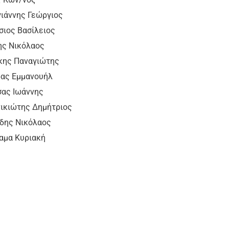
ννης Γεώργιος
σιος Βασίλειος
Νικόλαος
ς Παναγιώτης
ς Εμμανουήλ
ς Ιωάννης
κιώτης Δημήτριος
ς Νικόλαος
μα Κυριακή