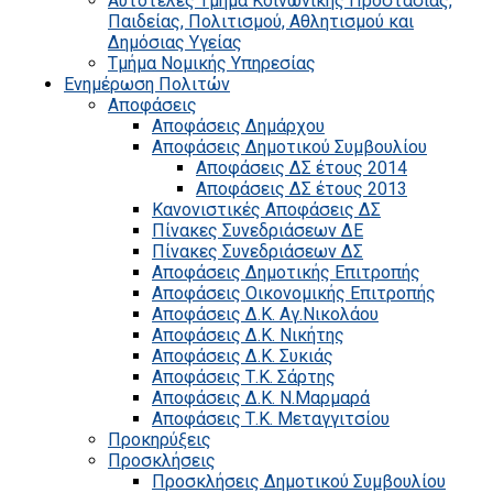
Αυτοτελές Τμήμα Κοινωνικής Προστασίας,
Παιδείας, Πολιτισμού, Αθλητισμού και
Δημόσιας Υγείας
Τμήμα Νομικής Υπηρεσίας
Ενημέρωση Πολιτών
Αποφάσεις
Αποφάσεις Δημάρχου
Αποφάσεις Δημοτικού Συμβουλίου
Αποφάσεις ΔΣ έτους 2014
Αποφάσεις ΔΣ έτους 2013
Κανονιστικές Αποφάσεις ΔΣ
Πίνακες Συνεδριάσεων ΔΕ
Πίνακες Συνεδριάσεων ΔΣ
Αποφάσεις Δημοτικής Επιτροπής
Αποφάσεις Οικονομικής Επιτροπής
Αποφάσεις Δ.Κ. Αγ.Νικολάου
Αποφάσεις Δ.Κ. Νικήτης
Αποφάσεις Δ.Κ. Συκιάς
Αποφάσεις Τ.Κ. Σάρτης
Αποφάσεις Δ.Κ. Ν.Μαρμαρά
Αποφάσεις Τ.Κ. Μεταγγιτσίου
Προκηρύξεις
Προσκλήσεις
Προσκλήσεις Δημοτικού Συμβουλίου