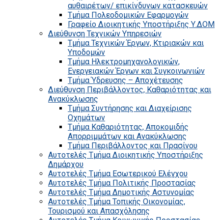
αυθαιρέτων/ επικίνδυνων κατασκευών
Τμήμα Πολεοδομικών Εφαρμογών
Γραφείο Διοικητικής Υποστήριξης Υ.ΔΟΜ
Διεύθυνση Τεχνικών Υπηρεσιών
Τμήμα Τεχνικών Έργων, Κτιριακών και
Υποδομών
Τμήμα Ηλεκτρομηχανολογικών,
Ενεργειακών Έργων και Συγκοινωνιών
Τμήμα Ύδρευσης – Αποχέτευσης
Διεύθυνση Περιβάλλοντος, Καθαριότητας και
Ανακύκλωσης
Τμήμα Συντήρησης και Διαχείρισης
Οχημάτων
Τμήμα Καθαριότητας, Αποκομιδής
Απορριμμάτων και Ανακύκλωσης
Τμήμα Περιβάλλοντος και Πρασίνου
Αυτοτελές Τμήμα Διοικητικής Υποστήριξης
Δημάρχου
Αυτοτελές Τμήμα Εσωτερικού Ελέγχου
Αυτοτελές Τμήμα Πολιτικής Προστασίας
Αυτοτελές Τμήμα Δημοτικής Αστυνομίας
Αυτοτελές Τμήμα Τοπικής Οικονομίας,
Τουρισμού και Απασχόλησης