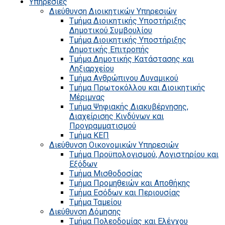
Υπηρεσίες
Διεύθυνση Διοικητικών Υπηρεσιών
Τμήμα Διοικητικής Υποστήριξης
Δημοτικού Συμβουλίου
Τμήμα Διοικητικής Υποστήριξης
Δημοτικής Επιτροπής
Τμήμα Δημοτικής Κατάστασης και
Ληξιαρχείου
Τμήμα Ανθρώπινου Δυναμικού
Τμήμα Πρωτοκόλλου και Διοικητικής
Μέριμνας
Τμήμα Ψηφιακής Διακυβέρνησης,
Διαχείρισης Κινδύνων και
Προγραμματισμού
Τμήμα ΚΕΠ
Διεύθυνση Οικονομικών Υπηρεσιών
Τμήμα Προϋπολογισμού, Λογιστηρίου και
Εξόδων
Τμήμα Μισθοδοσίας
Τμήμα Προμηθειών και Αποθήκης
Τμήμα Εσόδων και Περιουσίας
Τμήμα Ταμείου
Διεύθυνση Δόμησης
Τμήμα Πολεοδομίας και Ελέγχου