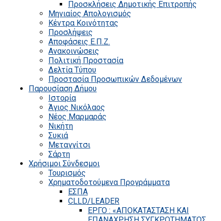
Προσκλήσεις Δημοτικής Επιτροπής
Μηνιαίος Απολογισμός
Κέντρα Κοινότητας
Προσλήψεις
Αποφάσεις Ε.Π.Ζ.
Ανακοινώσεις
Πολιτική Προστασία
Δελτία Τύπου
Προστασία Προσωπικών Δεδομένων
Παρουσίαση Δήμου
Ιστορία
Άγιος Νικόλαος
Νέος Μαρμαράς
Νικήτη
Συκιά
Μεταγγίτσι
Σάρτη
Χρήσιμοι Σύνδεσμοι
Τουρισμός
Χρηματοδοτούμενα Προγράμματα
ΕΣΠΑ
CLLD/LEADER
ΕΡΓΟ : «ΑΠΟΚΑΤΑΣΤΑΣΗ ΚΑΙ
ΕΠΑΝΑΧΡΗΣΗ ΣΥΓΚΡΟΤΗΜΑΤΟΣ