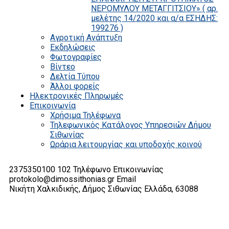
ΝΕΡΟΜΥΛΟΥ ΜΕΤΑΓΓΙΤΣΙΟΥ» ( αρ.
μελέτης 14/2020 και α/α ΕΣΗΔΗΣ:
199276 )
Αγροτική Ανάπτυξη
Εκδηλώσεις
Φωτογραφίες
Βίντεο
Δελτία Τύπου
Άλλοι φορείς
Ηλεκτρονικές Πληρωμές
Επικοινωνία
Χρήσιμα Τηλέφωνα
Τηλεφωνικός Κατάλογος Υπηρεσιών Δήμου
Σιθωνίας
Ωράρια λειτουργίας και υποδοχής κοινού
2375350100 102
Τηλέφωνο Επικοινωνίας
protokolo@dimossithonias.gr
Email
Νικήτη Χαλκιδικής, Δήμος Σιθωνίας
Ελλάδα, 63088