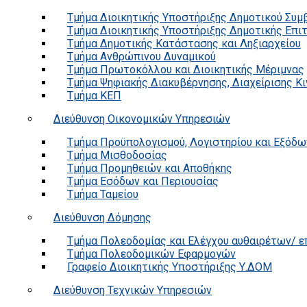
Τμήμα Διοικητικής Υποστήριξης Δημοτικού Συμ
Τμήμα Διοικητικής Υποστήριξης Δημοτικής Επι
Τμήμα Δημοτικής Κατάστασης και Ληξιαρχείου
Τμήμα Ανθρώπινου Δυναμικού
Τμήμα Πρωτοκόλλου και Διοικητικής Μέριμνας
Τμήμα Ψηφιακής Διακυβέρνησης, Διαχείρισης Κ
Τμήμα ΚΕΠ
Διεύθυνση Οικονομικών Υπηρεσιών
Τμήμα Προϋπολογισμού, Λογιστηρίου και Εξόδω
Τμήμα Μισθοδοσίας
Τμήμα Προμηθειών και Αποθήκης
Τμήμα Εσόδων και Περιουσίας
Τμήμα Ταμείου
Διεύθυνση Δόμησης
Τμήμα Πολεοδομίας και Ελέγχου αυθαιρέτων/ 
Τμήμα Πολεοδομικών Εφαρμογών
Γραφείο Διοικητικής Υποστήριξης Υ.ΔΟΜ
Διεύθυνση Τεχνικών Υπηρεσιών