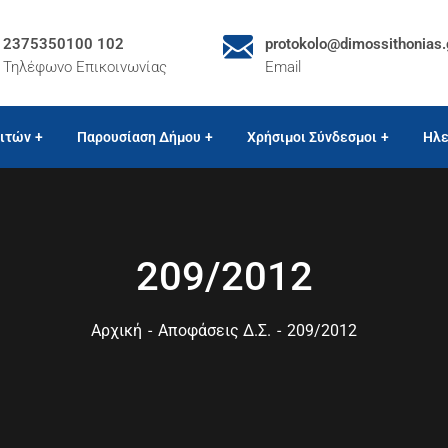
2375350100 102
protokolo@dimossithonias.
Τηλέφωνο Επικοινωνίας
Email
ιτών
Παρουσίαση Δήμου
Χρήσιμοι Σύνδεσμοι
Ηλε
209/2012
Αρχική
Αποφάσεις Δ.Σ.
209/2012