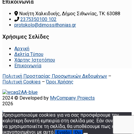
Επικοινωνία
Νικήτη Χαλκιδικής, Δήμος Σιθωνίας, ΤΚ: 63088
2375350100 102
protokolo@dimossithonias.gr
Χρήσιμες Σελίδες
Αρχική
Δελτία Τύπου
Χάρτης Ιστοτόπου
Επικοινωνία
Πολιτική Προστασίας Προσωπικών Δεδομένων
–
Πολιτική Cookies
–
Όροι Χρήσης
2024 © Developed by
MyCompany Projects
2026
.
Χρησιμοποιούμε cookies για να σας προσφέρουμε την
καλύτερη δυνατή εμπειρία στη σελίδα μας. Εάν συνεχίσετε
να χρησιμοποιείτε τη σελίδα, θα υποθέσουμε πως είστε
ικανοποιημένοι με αυτό.
Εντάξει
Όχι