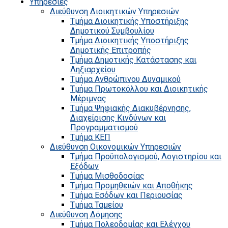
Υπηρεσίες
Διεύθυνση Διοικητικών Υπηρεσιών
Τμήμα Διοικητικής Υποστήριξης
Δημοτικού Συμβουλίου
Τμήμα Διοικητικής Υποστήριξης
Δημοτικής Επιτροπής
Τμήμα Δημοτικής Κατάστασης και
Ληξιαρχείου
Τμήμα Ανθρώπινου Δυναμικού
Τμήμα Πρωτοκόλλου και Διοικητικής
Μέριμνας
Τμήμα Ψηφιακής Διακυβέρνησης,
Διαχείρισης Κινδύνων και
Προγραμματισμού
Τμήμα ΚΕΠ
Διεύθυνση Οικονομικών Υπηρεσιών
Τμήμα Προϋπολογισμού, Λογιστηρίου και
Εξόδων
Τμήμα Μισθοδοσίας
Τμήμα Προμηθειών και Αποθήκης
Τμήμα Εσόδων και Περιουσίας
Τμήμα Ταμείου
Διεύθυνση Δόμησης
Τμήμα Πολεοδομίας και Ελέγχου