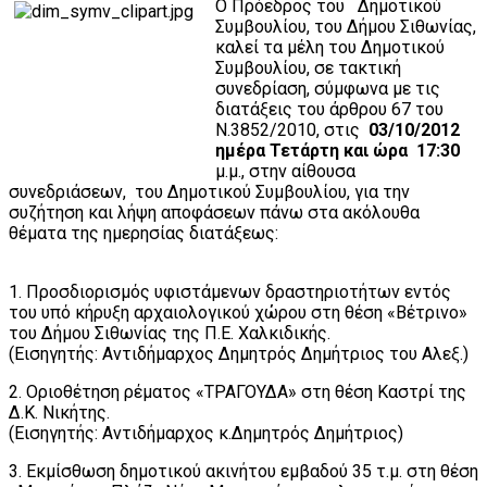
Ο Πρόεδρος του Δημοτικού
Συμβουλίου, του Δήμου Σιθωνίας,
καλεί τα μέλη του Δημοτικού
Συμβουλίου, σε τακτική
συνεδρίαση, σύμφωνα με τις
διατάξεις του άρθρου 67 του
Ν.3852/2010, στις
03/10/2012
ημέρα Τετάρτη και ώρα 17:30
μ.μ., στην αίθουσα
συνεδριάσεων, του Δημοτικού Συμβουλίου, για την
συζήτηση και λήψη αποφάσεων πάνω στα ακόλουθα
θέματα της ημερησίας διατάξεως:
1. Προσδιορισμός υφιστάμενων δραστηριοτήτων εντός
του υπό κήρυξη αρχαιολογικού χώρου στη θέση «Βέτρινο»
του Δήμου Σιθωνίας της Π.Ε. Χαλκιδικής.
(Εισηγητής: Αντιδήμαρχος Δημητρός Δημήτριος του Αλεξ.)
2. Οριοθέτηση ρέματος «ΤΡΑΓΟΥΔΑ» στη θέση Καστρί της
Δ.Κ. Νικήτης.
(Εισηγητής: Αντιδήμαρχος κ.Δημητρός Δημήτριος)
3. Εκμίσθωση δημοτικού ακινήτου εμβαδού 35 τ.μ. στη θέση