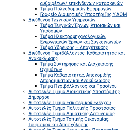
αυθαιρέτων/ επικίνδυνων κατασκευών
Τμήμα Πολεοδομικών Εφαρμογών
Γραφείο Διοικητικής Υποστήριξης Υ.ΔΟΜ
Διεύθυνση Τεχνικών Υπηρεσιών
Τμήμα Τεχνικών Έργων, Κτιριακών και
Υποδομών
Τμήμα Ηλεκτρομηχανολογικών,
Ενεργειακών Έργων και Συγκοινωνιών
Τμήμα Ύδρευσης – Αποχέτευσης
Διεύθυνση Περιβάλλοντος, Καθαριότητας και
Ανακύκλωσης
Τμήμα Συντήρησης και Διαχείρισης
Οχημάτων
Τμήμα Καθαριότητας, Αποκομιδής
Απορριμμάτων και Ανακύκλωσης
Τμήμα Περιβάλλοντος και Πρασίνου
Αυτοτελές Τμήμα Διοικητικής Υποστήριξης
Δημάρχου
Αυτοτελές Τμήμα Εσωτερικού Ελέγχου
Αυτοτελές Τμήμα Πολιτικής Προστασίας
Αυτοτελές Τμήμα Δημοτικής Αστυνομίας
Αυτοτελές Τμήμα Τοπικής Οικονομίας,
Τουρισμού και Απασχόλησης