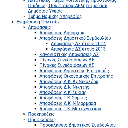
Αυτοτελές Τμήμα Κοινωνικής Προστασίας,
Παιδείας, Πολιτισμού, Αθλητισμού και
Δημόσιας Υγείας
Τμήμα Νομικής Υπηρεσίας
Ενημέρωση Πολιτών
Αποφάσεις
Αποφάσεις Δημάρχου
Αποφάσεις Δημοτικού Συμβουλίου
Αποφάσεις ΔΣ έτους 2014
Αποφάσεις ΔΣ έτους 2013
Κανονιστικές Αποφάσεις ΔΣ
Πίνακες Συνεδριάσεων ΔΕ
Πίνακες Συνεδριάσεων ΔΣ
Αποφάσεις Δημοτικής Επιτροπής
Αποφάσεις Οικονομικής Επιτροπής
Αποφάσεις Δ.Κ. Αγ.Νικολάου
Αποφάσεις Δ.Κ. Νικήτης
Αποφάσεις Δ.Κ. Συκιάς
Αποφάσεις Τ.Κ. Σάρτης
Αποφάσεις Δ.Κ. Ν.Μαρμαρά
Αποφάσεις Τ.Κ. Μεταγγιτσίου
Προκηρύξεις
Προσκλήσεις
Προσκλήσεις Δημοτικού Συμβουλίου