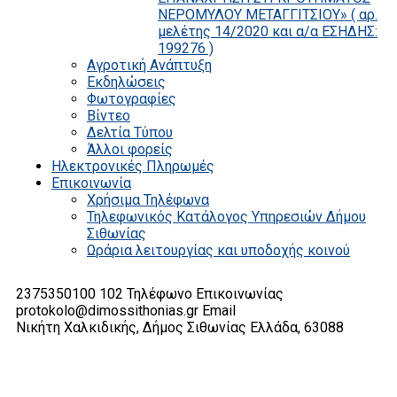
ΝΕΡΟΜΥΛΟΥ ΜΕΤΑΓΓΙΤΣΙΟΥ» ( αρ.
μελέτης 14/2020 και α/α ΕΣΗΔΗΣ:
199276 )
Αγροτική Ανάπτυξη
Εκδηλώσεις
Φωτογραφίες
Βίντεο
Δελτία Τύπου
Άλλοι φορείς
Ηλεκτρονικές Πληρωμές
Επικοινωνία
Χρήσιμα Τηλέφωνα
Τηλεφωνικός Κατάλογος Υπηρεσιών Δήμου
Σιθωνίας
Ωράρια λειτουργίας και υποδοχής κοινού
2375350100 102
Τηλέφωνο Επικοινωνίας
protokolo@dimossithonias.gr
Email
Νικήτη Χαλκιδικής, Δήμος Σιθωνίας
Ελλάδα, 63088