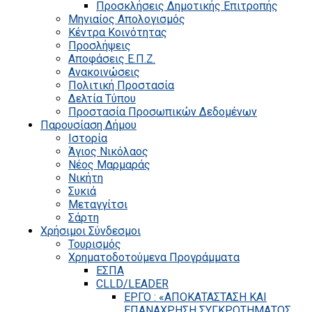
Προσκλήσεις Δημοτικής Επιτροπής
Μηνιαίος Απολογισμός
Κέντρα Κοινότητας
Προσλήψεις
Αποφάσεις Ε.Π.Ζ.
Ανακοινώσεις
Πολιτική Προστασία
Δελτία Τύπου
Προστασία Προσωπικών Δεδομένων
Παρουσίαση Δήμου
Ιστορία
Άγιος Νικόλαος
Νέος Μαρμαράς
Νικήτη
Συκιά
Μεταγγίτσι
Σάρτη
Χρήσιμοι Σύνδεσμοι
Τουρισμός
Χρηματοδοτούμενα Προγράμματα
ΕΣΠΑ
CLLD/LEADER
ΕΡΓΟ : «ΑΠΟΚΑΤΑΣΤΑΣΗ ΚΑΙ
ΕΠΑΝΑΧΡΗΣΗ ΣΥΓΚΡΟΤΗΜΑΤΟΣ