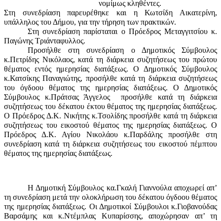
νομίμως κληθέντες.
Στη συνεδρίαση παρευρέθηκε και η Κωτσίδη Αικατερίνη,
υπάλληλος του Δήμου, για την τήρηση των πρακτικών.
Στη συνεδρίαση παρίσταται ο Πρόεδρος Μεταγγιτσίου κ.
Παγώνης Τριάνταφυλλος.
Προσήλθε στη συνεδρίαση ο Δημοτικός Σύμβουλος
κ.Πετρίδης Νικόλαος, κατά τη διάρκεια συζητήσεως του πρώτου
θέματος εντός ημερησίας διατάξεως. Ο Δημοτικός Σύμβουλος
κ.Κατσίκης Παναγιώτης, προσήλθε κατά τη διάρκεια συζητήσεως
του όγδοου θέματος της ημερησίας διατάξεως. Ο Δημοτικός
Σύμβουλος κ.Πράτσας Άγγελος
προσήλθε κατά τη διάρκεια
συζητήσεως του δέκατου έκτου θέματος της ημερησίας διατάξεως.
Ο Πρόεδρος Δ.Κ. Νικήτης κ.Τσολίδης προσήλθε κατά τη διάρκεια
συζητήσεως του εικοστού θέματος της ημερησίας διατάξεως. Ο
Πρόεδρος Δ.Κ. Αγίου Νικολάου κ.Παρδάλης προσήλθε στη
συνεδρίαση κατά τη διάρκεια συζητήσεως του εικοστού πέμπτου
θέματος της ημερησίας διατάξεως.
Η Δημοτική Σύμβουλος κα.Γκαλή Γιαννούλα αποχωρεί απ’
τη συνεδρίαση μετά την ολοκλήρωση του δέκατου όγδοου θέματος
της ημερησίας διατάξεως. Οι Δημοτικοί Σύμβουλοι κ.Γιοβανούδας
Βαρσάμης και κ.Ντέμπλας Κυπαρίσσης, αποχώρησαν απ’ τη