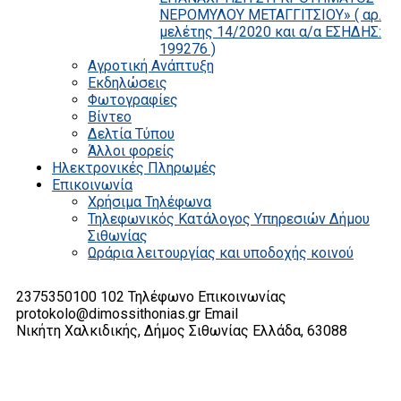
ΝΕΡΟΜΥΛΟΥ ΜΕΤΑΓΓΙΤΣΙΟΥ» ( αρ.
μελέτης 14/2020 και α/α ΕΣΗΔΗΣ:
199276 )
Αγροτική Ανάπτυξη
Εκδηλώσεις
Φωτογραφίες
Βίντεο
Δελτία Τύπου
Άλλοι φορείς
Ηλεκτρονικές Πληρωμές
Επικοινωνία
Χρήσιμα Τηλέφωνα
Τηλεφωνικός Κατάλογος Υπηρεσιών Δήμου
Σιθωνίας
Ωράρια λειτουργίας και υποδοχής κοινού
2375350100 102
Τηλέφωνο Επικοινωνίας
protokolo@dimossithonias.gr
Email
Νικήτη Χαλκιδικής, Δήμος Σιθωνίας
Ελλάδα, 63088