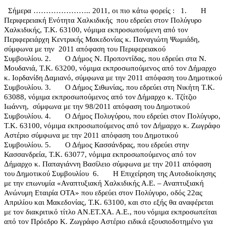
Σήμερα ………………….. 2011, οι πιο κάτω φορείς :
1.
Η
Περιφερειακή Ενότητα Χαλκιδικής
που εδρεύει στον Πολύγυρο
Χαλκιδικής, Τ.Κ. 63100, νόμιμα εκπροσωπούμενη από τον
Περιφερειάρχη Κεντρικής Μακεδονίας κ. Παναγιώτη Ψωμιάδη,
σύμφωνα με την
2011 απόφαση του Περιφερειακού
Συμβουλίου.
2.
Ο Δήμος Ν. Προποντίδας, που εδρεύει στα Ν.
Μουδανιά, Τ.Κ. 63200, νόμιμα εκπροσωπούμενος από τον Δήμαρχο
κ. Ιορδανίδη Δαμιανό, σύμφωνα με την 2011 απόφαση του Δημοτικού
Συμβουλίου.
3.
Ο Δήμος Σιθωνίας, που εδρεύει στη Νικήτη Τ.Κ.
63088, νόμιμα εκπροσωπούμενος από τον Δήμαρχο κ. Τζίτζιο
Ιωάννη,
σύμφωνα με την 98/2011 απόφαση του Δημοτικού
Συμβουλίου.
4.
Ο Δήμος Πολυγύρου, που εδρεύει στον Πολύγυρο,
Τ.Κ. 63100, νόμιμα εκπροσωπούμενος από τον Δήμαρχο κ. Ζωγράφο
Αστέριο σύμφωνα με την 2011 απόφαση του Δημοτικού
Συμβουλίου.
5.
Ο Δήμος Κασσάνδρας, που εδρεύει στην
Κασσανδρεία, Τ.Κ. 63077, νόμιμα εκπροσωπούμενος από τον
Δήμαρχο κ. Παπαγιάννη Βασίλειο σύμφωνα με την 2011 απόφαση
του Δημοτικού Συμβουλίου
6.
Η Επιχείρηση της Αυτοδιοίκησης
με την επωνυμία «
Αναπτυξιακή Χαλκιδικής Α.Ε. – Αναπτυξιακή
Ανώνυμη Εταιρία ΟΤΑ
» που εδρεύει στον Πολύγυρο, οδός 22ας
Απριλίου και Μακεδονίας, Τ.Κ. 63100, και στο εξής θα αναφέρεται
με τον διακριτικό τίτλο ΑΝ.ΕΤ.ΧΑ. Α.Ε., που νόμιμα εκπροσωπείται
από τον Πρόεδρο Κ. Ζωγράφο Αστέριο ειδικά εξουσιοδοτημένο για