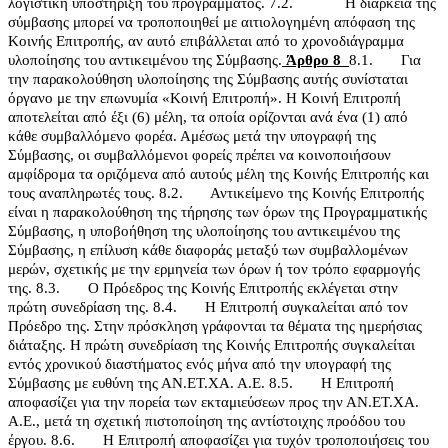
λογιστική υποστήριξη του προγράμματος.
7.2.
Η διάρκεια της
σύμβασης μπορεί να τροποποιηθεί με αιτιολογημένη απόφαση της
Κοινής Επιτροπής, αν αυτό επιβάλλεται από το χρονοδιάγραμμα
υλοποίησης του αντικειμένου της Σύμβασης.
Άρθρο 8
8.1.
Για
την παρακολούθηση υλοποίησης της Σύμβασης αυτής συνίσταται
όργανο με την επωνυμία «Κοινή Επιτροπή». Η Κοινή Επιτροπή
αποτελείται από έξι (6) μέλη, τα οποία ορίζονται ανά ένα (1) από
κάθε συμβαλλόμενο φορέα. Αμέσως μετά την υπογραφή της
Σύμβασης, οι συμβαλλόμενοι φορείς πρέπει να κοινοποιήσουν
αμφίδρομα τα οριζόμενα από αυτούς μέλη της Κοινής Επιτροπής και
τους αναπληρωτές τους.
8.2.
Αντικείμενο της Κοινής Επιτροπής
είναι η παρακολούθηση της τήρησης των όρων της Προγραμματικής
Σύμβασης, η υποβοήθηση της υλοποίησης του αντικειμένου της
Σύμβασης, η επίλυση κάθε διαφοράς μεταξύ των συμβαλλομένων
μερών, σχετικής με την ερμηνεία των όρων ή τον τρόπο εφαρμογής
της.
8.3.
Ο Πρόεδρος της Κοινής Επιτροπής εκλέγεται στην
πρώτη συνεδρίαση της.
8.4.
Η Επιτροπή συγκαλείται από τον
Πρόεδρο της. Στην πρόσκληση γράφονται τα θέματα της ημερήσιας
διάταξης. Η πρώτη συνεδρίαση της Κοινής Επιτροπής συγκαλείται
εντός χρονικού διαστήματος ενός μήνα από την υπογραφή της
Σύμβασης με ευθύνη της ΑΝ.ΕΤ.ΧΑ. Α.Ε.
8.5.
Η Επιτροπή
αποφασίζει για την πορεία των εκταμιεύσεων προς την ΑΝ.ΕΤ.ΧΑ.
Α.Ε., μετά τη σχετική πιστοποίηση της αντίστοιχης προόδου του
έργου.
8.6.
Η Επιτροπή αποφασίζει για τυχόν τροποποιήσεις του