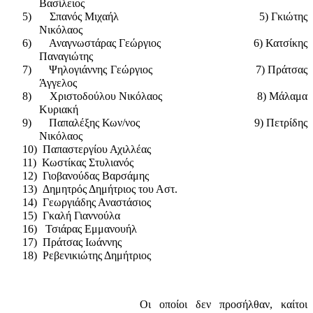
Βασίλειος
5)
Σπανός Μιχαήλ
5) Γκιώτης
Νικόλαος
6)
Αναγνωστάρας Γεώργιος
6) Κατσίκης
Παναγιώτης
7)
Ψηλογιάννης Γεώργιος
7) Πράτσας
Άγγελος
8)
Χριστοδούλου Νικόλαος
8) Μάλαμα
Κυριακή
9)
Παπαλέξης Κων/νος
9) Πετρίδης
Νικόλαος
10)
Παπαστεργίου Αχιλλέας
11)
Κωστίκας Στυλιανός
12)
Γιοβανούδας Βαρσάμης
13)
Δημητρός Δημήτριος του Αστ.
14)
Γεωργιάδης Αναστάσιος
15)
Γκαλή Γιαννούλα
16)
Τσιάρας Εμμανουήλ
17)
Πράτσας Ιωάννης
18)
Ρεβενικιώτης Δημήτριος
Οι οποίοι δεν προσήλθαν, καίτοι