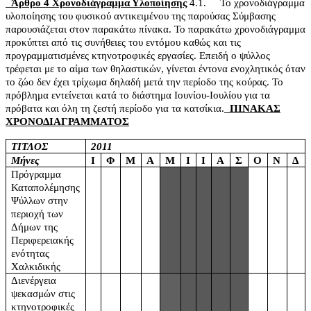
Άρθρο 4
Χρονοδιάγραμμα Υλοποίησης
4.1.
Το χρονοδιάγραμμα
υλοποίησης του φυσικού αντικειμένου της παρούσας Σύμβασης
παρουσιάζεται στον παρακάτω πίνακα. Το παρακάτω χρονοδιάγραμμα
προκύπτει από τις συνήθειες του εντόμου καθώς και τις
προγραμματισμένες κτηνοτροφικές εργασίες. Επειδή ο ψύλλος
τρέφεται με το αίμα των θηλαστικών, γίνεται έντονα ενοχλητικός όταν
το ζώο δεν έχει τρίχωμα δηλαδή μετά την περίοδο της κούρας. Το
πρόβλημα εντείνεται κατά το διάστημα Ιουνίου-Ιουλίου για τα
πρόβατα και όλη τη ζεστή περίοδο για τα κατσίκια.
ΠΙΝΑΚΑΣ
ΧΡΟΝΟΔΙΑΓΡΑΜΜΑΤΟΣ
ΤΙΤΛΟΣ
2011
Μήνες
Ι
Φ
Μ
Α
Μ
Ι
Ι
Α
Σ
Ο
Ν
Δ
Πρόγραμμα
Καταπολέμησης
Ψύλλων στην
περιοχή των
Δήμων της
Περιφερειακής
ενότητας
Χαλκιδικής
Διενέργεια
ψεκασμών στις
κτηνοτροφικές