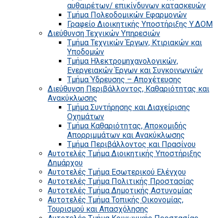
αυθαιρέτων/ επικίνδυνων κατασκευών
Τμήμα Πολεοδομικών Εφαρμογών
Γραφείο Διοικητικής Υποστήριξης Υ.ΔΟΜ
Διεύθυνση Τεχνικών Υπηρεσιών
Τμήμα Τεχνικών Έργων, Κτιριακών και
Υποδομών
Τμήμα Ηλεκτρομηχανολογικών,
Ενεργειακών Έργων και Συγκοινωνιών
Τμήμα Ύδρευσης – Αποχέτευσης
Διεύθυνση Περιβάλλοντος, Καθαριότητας και
Ανακύκλωσης
Τμήμα Συντήρησης και Διαχείρισης
Οχημάτων
Τμήμα Καθαριότητας, Αποκομιδής
Απορριμμάτων και Ανακύκλωσης
Τμήμα Περιβάλλοντος και Πρασίνου
Αυτοτελές Τμήμα Διοικητικής Υποστήριξης
Δημάρχου
Αυτοτελές Τμήμα Εσωτερικού Ελέγχου
Αυτοτελές Τμήμα Πολιτικής Προστασίας
Αυτοτελές Τμήμα Δημοτικής Αστυνομίας
Αυτοτελές Τμήμα Τοπικής Οικονομίας,
Τουρισμού και Απασχόλησης