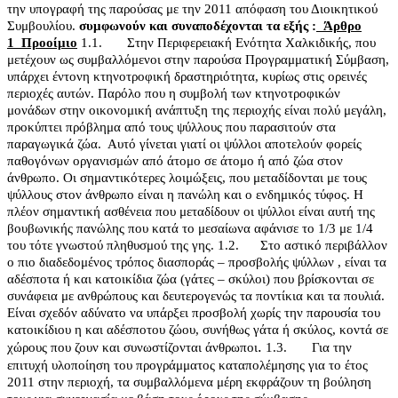
την υπογραφή της παρούσας με την 2011 απόφαση του Διοικητικού
Συμβουλίου.
συμφωνούν και συναποδέχονται τα εξής :
Άρθρο
1
Προοίμιο
1.1.
Στην Περιφερειακή Ενότητα Χαλκιδικής, που
μετέχουν ως συμβαλλόμενοι στην παρούσα Προγραμματική Σύμβαση,
υπάρχει έντονη κτηνοτροφική δραστηριότητα, κυρίως στις ορεινές
περιοχές αυτών. Παρόλο που η συμβολή των κτηνοτροφικών
μονάδων στην οικονομική ανάπτυξη της περιοχής είναι πολύ μεγάλη,
προκύπτει πρόβλημα από τους ψύλλους που παρασιτούν στα
παραγωγικά ζώα.
Αυτό γίνεται γιατί οι ψύλλοι αποτελούν φορείς
παθογόνων οργανισμών από άτομο σε άτομο ή από ζώα στον
άνθρωπο. Οι σημαντικότερες λοιμώξεις, που μεταδίδονται με τους
ψύλλους στον άνθρωπο είναι η πανώλη και ο ενδημικός τύφος. Η
πλέον σημαντική ασθένεια που μεταδίδουν οι ψύλλοι είναι αυτή της
βουβωνικής πανώλης που κατά το μεσαίωνα αφάνισε το 1/3 με 1/4
του τότε γνωστού πληθυσμού της γης.
1.2.
Στο αστικό περιβάλλον
ο πιο διαδεδομένος τρόπος διασποράς – προσβολής ψύλλων , είναι τα
αδέσποτα ή και κατοικίδια ζώα (γάτες – σκύλοι) που βρίσκονται σε
συνάφεια με ανθρώπους και δευτερογενώς τα ποντίκια και τα πουλιά.
Είναι σχεδόν αδύνατο να υπάρξει προσβολή χωρίς την παρουσία του
κατοικίδιου η και αδέσποτου ζώου, συνήθως γάτα ή σκύλος, κοντά σε
.
χώρους που ζουν και συνωστίζονται άνθρωποι
1.3.
Για την
επιτυχή υλοποίηση του προγράμματος καταπολέμησης για το έτος
2011 στην περιοχή, τα συμβαλλόμενα μέρη εκφράζουν τη βούληση