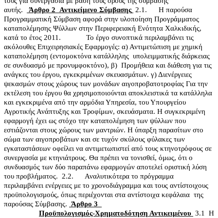
τους για συνεργασία με βάση τους όρους της σύμβασης
αυτής.
Άρθρο 2
Αντικείμενο Σύμβασης
2.1.
Η παρούσα
Προγραμματική Σύμβαση αφορά στην υλοποίηση Προγράμματος
καταπολέμησης Ψύλλων στην Περιφερειακή Ενότητα Χαλκιδικής,
κατά το έτος 2011.
Το έργο συνοπτικά περιλαμβάνει τις
ακόλουθες Επιχειρησιακές Εφαρμογές:
α) Αντιμετώπιση με χημική
καταπολέμηση (εντομοκτόνα κατάλληλης
υπολειμματικής διάρκειας
σε συνδυασμό με προνυμφοκτόνο),
β)
Προμήθεια και διάθεση για τις
ανάγκες του έργου, εγκεκριμένων σκευασμάτων.
γ) Διενέργειες
ψεκασμών στους χώρους των μονάδων αιγοπροβατοτροφίας
Για την
εκτέλεση του έργου θα χρησιμοποιούνται αποκλειστικά τα κατάλληλα
και εγκεκριμένα από την αρμόδια Υπηρεσία, του Υπουργείου
Αγροτικής Ανάπτυξης και Τροφίμων, σκευάσματα.
Η συγκεκριμένη
εφαρμογή έχει ως στόχο την καταπολέμηση των ψύλλων που
εστιάζονται στους χώρους των μαντριών. Η ύπαρξη παρασίτων στο
σώμα των αιγοπροβάτων και σε τυχόν σκύλους φύλακες των
εγκαταστάσεων οφείλει να αντιμετωπιστεί από τους κτηνοτρόφους σε
συνεργασία με κτηνιάτρους. Θα πρέπει να τονισθεί, όμως, ότι ο
συνδυασμός των δύο παραπάνω εφαρμογών αποτελεί οριστική λύση
του προβλήματος.
2.2.
Αναλυτικότερα το πρόγραμμα
περιλαμβάνει ενέργειες με το χρονοδιάγραμμα και τους αντίστοιχους
προϋπολογισμούς, όπως περιέχονται στα αντίστοιχα κεφάλαια
της
παρούσας Σύμβασης.
Άρθρο 3
Προϋπολογισμός-Χρηματοδότηση Αντικειμένου
3.1
Η