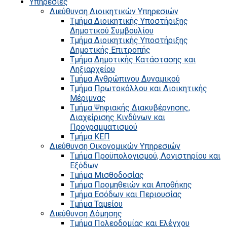
Υπηρεσίες
Διεύθυνση Διοικητικών Υπηρεσιών
Τμήμα Διοικητικής Υποστήριξης
Δημοτικού Συμβουλίου
Τμήμα Διοικητικής Υποστήριξης
Δημοτικής Επιτροπής
Τμήμα Δημοτικής Κατάστασης και
Ληξιαρχείου
Τμήμα Ανθρώπινου Δυναμικού
Τμήμα Πρωτοκόλλου και Διοικητικής
Μέριμνας
Τμήμα Ψηφιακής Διακυβέρνησης,
Διαχείρισης Κινδύνων και
Προγραμματισμού
Τμήμα ΚΕΠ
Διεύθυνση Οικονομικών Υπηρεσιών
Τμήμα Προϋπολογισμού, Λογιστηρίου και
Εξόδων
Τμήμα Μισθοδοσίας
Τμήμα Προμηθειών και Αποθήκης
Τμήμα Εσόδων και Περιουσίας
Τμήμα Ταμείου
Διεύθυνση Δόμησης
Τμήμα Πολεοδομίας και Ελέγχου