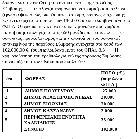
δαπάνη για την εκτέλεση του αντικειμένου
της παρούσας
Σύμβασης,
υπολογιζόμενη ανά κτηνοτροφική εκμετάλλευση
(εργασία ψεκασμών, σκευάσματα, καύσιμα, δαπάνες διαχείρισης,
κ.λ.π.) ανέρχεται στο ποσό των 180.00 € συμπεριλαμβανομένου του
Φ.Π.Α. Ο αριθμός των κτηνοτροφικών μονάδων που χρήζουν
παρέμβασης υπολογίζεται στις 650 μονάδες περίπου.
3.2
Ο
συνολικός προϋπολογισμός για την υλοποίηση του συνολικού
αντικειμένου της παρούσας Σύμβασης ανέρχεται στο ποσό των
102.000,00 €, (συμπεριλαμβανομένου του ΦΠΑ).
3.3
Η
χρηματοδότηση του προϋπολογισμού της παρούσας Σύμβασης
παρουσιάζεται στον πίνακα που ακολουθεί:
ΠΟΣΟ ( € )
α/α
ΦΟΡΕΑΣ
(συμπλ/νου
Φ.Π.Α.)
1.
ΔΗΜΟΣ ΠΟΛΥΓΥΡΟΥ
25.000
2.
ΔΗΜΟΣ ΝΕΑΣ ΠΡΟΠΟΝΤΙΔΑΣ
20.000
3.
ΔΗΜΟΣ ΣΙΘΩΝΙΑΣ
20.000
4.
ΔΗΜΟΣ ΚΑΣΣΑΝΔΡΑΣ
2.000
ΠΕΡΙΦΕΡΕΙΑΚΗ ΕΝΟΤΗΤΑ
5.
35.000
ΧΑΛΚΙΔΙΚΗΣ
ΣΥΝΟΛΟ
102.000