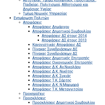
Αυτοτελές Τμήμα Κοινωνικής Προστασίας,
Παιδείας, Πολιτισμού, Αθλητισμού και
Δημόσιας Υγείας
Τμήμα Νομικής Υπηρεσίας
Ενημέρωση Πολιτών
Αποφάσεις
Αποφάσεις Δημάρχου
Αποφάσεις Δημοτικού Συμβουλίου
Αποφάσεις ΔΣ έτους 2014
Αποφάσεις ΔΣ έτους 2013
Κανονιστικές Αποφάσεις ΔΣ
Πίνακες Συνεδριάσεων ΔΕ
Πίνακες Συνεδριάσεων ΔΣ
Αποφάσεις Δημοτικής Επιτροπής
Αποφάσεις Οικονομικής Επιτροπής
Αποφάσεις Δ.Κ. Αγ.Νικολάου
Αποφάσεις Δ.Κ. Νικήτης
Αποφάσεις Δ.Κ. Συκιάς
Αποφάσεις Τ.Κ. Σάρτης
Αποφάσεις Δ.Κ. Ν.Μαρμαρά
Αποφάσεις Τ.Κ. Μεταγγιτσίου
Προκηρύξεις
Προσκλήσεις
Προσκλήσεις Δημοτικού Συμβουλίου