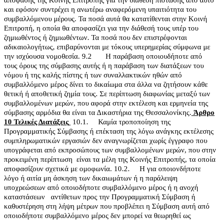
και εφόσον συντρέχει η ανωτέρω αναφερόμενη υπαιτιότητα του
συμβαλλόμενου μέρους. Τα ποσά αυτά θα κατατίθενται στην Κοινή
Επιτροπή, η οποία θα αποφασίζει για την διάθεσή τους υπέρ του
ζημιωθέντος ή ζημιωθέντων. Τα ποσά που δεν επιστρέφονται
αδικαιολογήτως, επιβαρύνονται με τόκους υπερημερίας σύμφωνα με
την ισχύουσα νομοθεσία.
9.2
Η παράβαση οποιουδήποτε από
τους όρους της σύμβασης αυτής ή η παράβαση των διατάξεων του
νόμου ή της καλής πίστης ή των συναλλακτικών ηθών από
συμβαλλόμενο μέρος δίνει το δικαίωμα στα άλλα να ζητήσουν κάθε
θετική ή αποθετική ζημία τους. Σε περίπτωση διαφωνίας μεταξύ των
συμβαλλομένων μερών, που αφορά στην εκτέλεση και ερμηνεία της
σύμβασης αρμόδια θα είναι τα Δικαστήρια της Θεσσαλονίκης.
Άρθρο
10
Τελικές Διατάξεις
10.1.
Καμία τροποποίηση της
Προγραμματικής Σύμβασης ή επέκταση της λόγω ανάγκης εκτέλεσης
συμπληρωματικών εργασιών δεν αναγνωρίζεται χωρίς έγγραφο που
υπογράφεται από εκπροσώπους των συμβαλλομένων μερών, που στην
προκειμένη περίπτωση
είναι τα μέλη της Κοινής Επιτροπής, τα οποία
αποφασίζουν σχετικά με ομοφωνία.
10.2.
Η για οποιονδήποτε
λόγο ή αιτία μη άσκηση των δικαιωμάτων ή η παράλειψη
υποχρεώσεων από οποιοδήποτε συμβαλλόμενο μέρος ή η ανοχή
καταστάσεων
αντίθετων προς την Προγραμματική Σύμβαση ή
καθυστέρηση στη λήψη μέτρων που προβλέπει η Σύμβαση αυτή από
οποιοδήποτε συμβαλλόμενο μέρος δεν μπορεί να θεωρηθεί ως