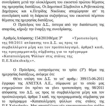
συνεδρίαση μετά την ολοκλήρωση του εικοστού πρώτου θέματος
της ημερησίας διατάξεως. Οι Δημοτικοί Σύμβουλοι κ.Ρεβενικιώτης
Δημήτριος και κ.Πετρίδης Νικόλαος αποχώρησαν απ’ τη
συνεδρίαση κατά τη διάρκεια συζητήσεως του εικοστού πέμπτου
θέματος της ημερησίας διατάξεως.
Ο Πρόεδρος του Δ.Σ., ύστερα από την διαπίστωση της
απαρτίας, κήρυξε την έναρξη της συνεδρίασης.
ο
Αριθμός Απόφασης:
154
/2011
Θέμα: 3
«
Τροποποίηση
της 98/2011 απόφασης του Δ.Σ. ως προς τα
συμβαλλόμενα μέρη και τον προϋπολογισμό, άρθρα3 και6,
της προγραμματικής σύμβασης για το πρόγραμμα
«Καταπολέμηση Ψύλλων στις στάνες της
».
Π.Ε.Χαλκιδικής»
ο
Ο Πρόεδρος, εισηγούμενος το τρίτο (3
) θέμα της
ημερησίας διατάξεως, ανέφερε ότι:
Θέτει υπόψη του Δ.Σ. το υπ’ αριθμ.: 399/15-06-2011
έγγραφο της ΑΝΕΤΧΑ Α.Ε., σύμφωνα με το οποίο μας
ενημερώνουν ότι πρέπει να γίνει τροποποίηση της 98/2011
απόφασης του Δ.Σ. ως προς τα συμβαλλόμενα μέρη και τον
προϋπολογισμό, άρθρα 3 και6, της προγραμματικής σύμβασης για
το πρόγραμμα «Καταπολέμηση ψύλλων στις στάνες της
Π.Ε.Χαλκιδικής». Μας αποστέλλουν νέο επικαιροποιημένο σχέδιο