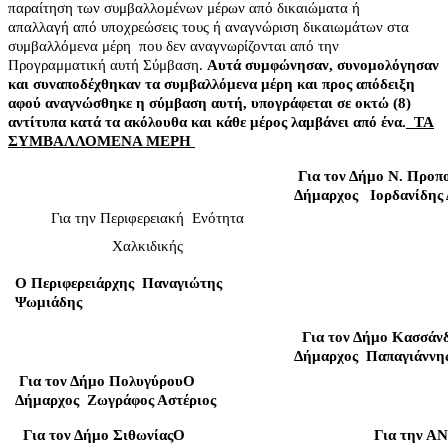
παραίτηση των συμβαλλομένων μέρων από δικαιώματα ή
απαλλαγή από υποχρεώσεις τους ή αναγνώριση δικαιωμάτων στα
συμβαλλόμενα μέρη
που δεν αναγνωρίζονται από την
Προγραμματική αυτή Σύμβαση.
Αυτά συμφώνησαν, συνομολόγησαν
και συναποδέχθηκαν τα συμβαλλόμενα μέρη και προς απόδειξη
αφού αναγνώσθηκε η σύμβαση αυτή, υπογράφεται σε οκτώ (8)
αντίτυπα κατά τα ακόλουθα και κάθε μέρος λαμβάνει από ένα.
ΤΑ
ΣΥΜΒΑΛΛΟΜΕΝΑ ΜΕΡΗ
Για τον Δήμο Ν. Προπ
Δήμαρχος
Ιορδανίδης
Για την Περιφερειακή
Ενότητα
Χαλκιδικής
Ο Περιφερειάρχης
Παναγιώτης
Ψωμιάδης
Για τον Δήμο Κασσάν
Δήμαρχος
Παπαγιάννης
Για τον Δήμο Πολυγύρου
Ο
Δήμαρχος
Ζωγράφος Αστέριος
Για τον Δήμο Σιθωνίας
Ο
Για την ΑΝ