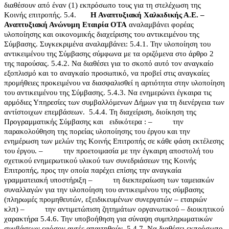
διαθέσουν από έναν (1) εκπρόσωπο τους για τη στελέχωση της
Κοινής επιτροπής.
5.4.
Η
Αναπτυξιακή Χαλκιδικής Α.Ε. –
Αναπτυξιακή Ανώνυμη Εταιρία ΟΤΑ
αναλαμβάνει φορέας
υλοποίησης και οικονομικής διαχείρισης του αντικειμένου της
Σύμβασης. Συγκεκριμένα αναλαμβάνει:
5.4.1. Την υλοποίηση του
αντικειμένου της Σύμβασης σύμφωνα με τα οριζόμενα στο άρθρο 2
της παρούσας.
5.4.2. Να διαθέσει για το σκοπό αυτό τον αναγκαίο
εξοπλισμό και το αναγκαίο προσωπικό, να προβεί στις αναγκαίες
προμήθειες προκειμένου να διασφαλισθεί η αρτιότητα στην υλοποίηση
του αντικειμένου της Σύμβασης.
5.4.3. Να ενημερώνει έγκαιρα τις
αρμόδιες Υπηρεσίες των συμβαλλόμενων Δήμων για τη διενέργεια των
αντίστοιχων επεμβάσεων.
5.4.4. Τη διαχείριση, διοίκηση της
Προγραμματικής Σύμβασης και
ειδικότερα :
–
την
παρακολούθηση της πορείας υλοποίησης του έργου και την
ενημέρωση των μελών της Κοινής Επιτροπής σε κάθε φάση εκτέλεσης
του έργου.
–
την προετοιμασία με την έγκαιρη αποστολή του
σχετικού ενημερωτικού υλικού των συνεδριάσεων της Κοινής
Επιτροπής, προς την οποία παρέχει επίσης την αναγκαία
γραμματειακή υποστήριξη
–
τη διεκπεραίωση των ταμειακών
συναλλαγών για την υλοποίηση του αντικειμένου της σύμβασης
(πληρωμές προμηθευτών, εξειδικευμένων συνεργατών – εταιριών
κλπ)
–
την αντιμετώπιση ζητημάτων οργανωτικού – διοικητικού
χαρακτήρα
5.4.6. Την υποβοήθηση για σύναψη συμπληρωματικών
συμβάσεων εφόσον αυτές απαιτηθούν.
5.4.7. Να διαθέσει εκπρόσωπο