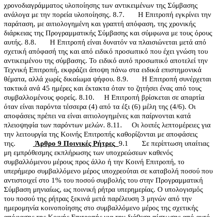
χρονοδιαγράμματος υλοποίησης των αντικειμένων της Σύμβασης
ανάλογα με την πορεία υλοποίησης.
8.7.
Η Επιτροπή εγκρίνει την
παράταση, με αιτιολογημένη και γραπτή απόφαση, της χρονικής
διάρκειας της Προγραμματικής Σύμβασης και σύμφωνα με τους όρους
αυτής.
8.8.
Η Επιτροπή είναι δυνατόν να πλαισιώνεται μετά από
σχετική απόφασή της και από ειδικό προσωπικό που έχει γνώση του
αντικειμένου της σύμβασης. Το ειδικό αυτό προσωπικό αποτελεί την
Τεχνική Επιτροπή, εκφράζει άποψη πάνω στα ειδικά επιστημονικά
θέματα, αλλά χωρίς δικαίωμα ψήφου.
8.9.
Η Επιτροπή συνέρχεται
τακτικά ανά 45 ημέρες και έκτακτα όταν το ζητήσει ένας από τους
συμβαλλομένους φορείς.
8.10.
Η Επιτροπή βρίσκεται σε απαρτία
όταν είναι παρόντα τέσσερα (4) από τα έξι (6) μέλη της (4/6). Οι
αποφάσεις πρέπει να είναι αιτιολογημένες και παίρνονται κατά
πλειοψηφία των παρόντων μελών.
8.11.
Οι λοιπές λεπτομέρειες για
την λειτουργία της Κοινής Επιτροπής καθορίζονται με αποφάσεις
της.
Άρθρο 9
Ποινικές Ρήτρες
9.1
Σε περίπτωση υπαίτιας
μη εμπρόθεσμης εκπλήρωσης των υποχρεώσεων καθενός
συμβαλλόμενου μέρους προς άλλο ή την Κοινή Επιτροπή, το
υπερήμερο συμβαλλόμενο μέρος υποχρεούται σε καταβολή ποσού που
αντιστοιχεί στο 1% του ποσού συμβολής του στην Προγραμματική
Σύμβαση μηνιαίως, ως ποινική ρήτρα υπερημερίας. O υπολογισμός
του ποσού της ρήτρας ξεκινά μετά παρέλευση 3 μηνών από την
ημερομηνία κοινοποίησης στο συμβαλλόμενο μέρος της σχετικής
απόφασης της Κοινής Επιτροπής για την διάθεση πίστωσης από αυτό