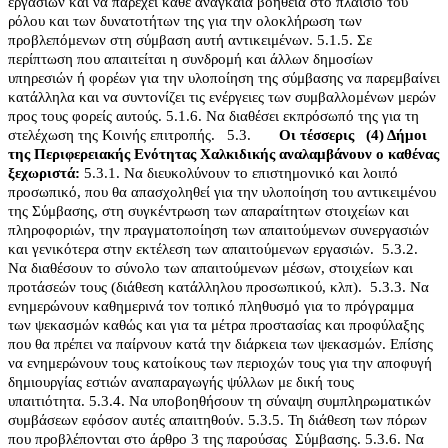
εργασιών και να παρέχει κάθε αναγκαία βοήθεια στο πλαίσιο του
ρόλου και των δυνατοτήτων της για την ολοκλήρωση των
προβλεπόμενων στη σύμβαση αυτή αντικειμένων.
5.1.5. Σε
περίπτωση που απαιτείται η συνδρομή και άλλων δημοσίων
υπηρεσιών ή φορέων για την υλοποίηση της σύμβασης να παρεμβαίνει
κατάλληλα και να συντονίζει τις ενέργειες των συμβαλλομένων μερών
προς τους φορείς αυτούς.
5.1.6. Να διαθέσει εκπρόσωπό της για τη
στελέχωση της Κοινής επιτροπής.
5.3.
Οι τέσσερις
(4) Δήμοι
της Περιφερειακής Ενότητας Χαλκιδικής αναλαμβάνουν ο καθένας
ξεχωριστά:
5.3.1. Να διευκολύνουν το επιστημονικό και λοιπό
προσωπικό, που θα απασχοληθεί για την υλοποίηση του αντικειμένου
της Σύμβασης, στη συγκέντρωση των απαραίτητων στοιχείων και
πληροφοριών, την πραγματοποίηση των απαιτούμενων συνεργασιών
και γενικότερα στην εκτέλεση των απαιτούμενων εργασιών.
5.3.2.
Να διαθέσουν το σύνολο των απαιτούμενων μέσων, στοιχείων και
προτάσεών τους (διάθεση κατάλληλου προσωπικού, κλπ).
5.3.3. Να
ενημερώνουν καθημερινά τον τοπικό πληθυσμό για το πρόγραμμα
των ψεκασμών καθώς και για τα μέτρα προστασίας και προφύλαξης
που θα πρέπει να παίρνουν κατά την διάρκεια των ψεκασμών. Επίσης
να ενημερώνουν τους κατοίκους των περιοχών τους για την αποφυγή
δημιουργίας εστιών αναπαραγωγής ψύλλων με δική τους
υπαιτιότητα.
5.3.4. Να υποβοηθήσουν τη σύναψη συμπληρωματικών
συμβάσεων εφόσον αυτές απαιτηθούν.
5.3.5. Τη διάθεση των πόρων
που προβλέπονται στο άρθρο 3 της παρούσας
Σύμβασης.
5.3.6. Να