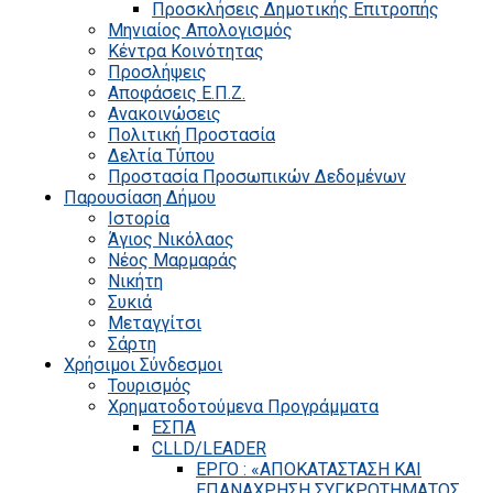
Προσκλήσεις Δημοτικής Επιτροπής
Μηνιαίος Απολογισμός
Κέντρα Κοινότητας
Προσλήψεις
Αποφάσεις Ε.Π.Ζ.
Ανακοινώσεις
Πολιτική Προστασία
Δελτία Τύπου
Προστασία Προσωπικών Δεδομένων
Παρουσίαση Δήμου
Ιστορία
Άγιος Νικόλαος
Νέος Μαρμαράς
Νικήτη
Συκιά
Μεταγγίτσι
Σάρτη
Χρήσιμοι Σύνδεσμοι
Τουρισμός
Χρηματοδοτούμενα Προγράμματα
ΕΣΠΑ
CLLD/LEADER
ΕΡΓΟ : «ΑΠΟΚΑΤΑΣΤΑΣΗ ΚΑΙ
ΕΠΑΝΑΧΡΗΣΗ ΣΥΓΚΡΟΤΗΜΑΤΟΣ