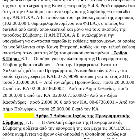
της για τη στελέχωση της Κοινής επιτροπής.
5.4.8. Ρητά συμφωνείται
ότι για την υλοποίηση του αντικειμένου της Σύμβασης θα περιέλθει
στην ΑΝ.ΕΤ.ΧΑ. Α.Ε. το σύνολο του προϋπολογισμού της παρούσας
(102.000,00 € συμπεριλαμβανομένου του Φ.Π.Α.), ο οποίος θα
διατεθεί από αυτήν αποκλειστικά και μόνο για τους σκοπούς της
παρούσας Σύμβασης. Η ΑΝ.ΕΤ.ΧΑ. Α.Ε. αναλαμβάνει την
υποχρέωση να συντάσσει περιοδικές εκθέσεις πεπραγμένων, οι οποίες
θα υποβάλλονται στην Κοινή Επιτροπή, καθώς και την τελική έκθεση
αποτελεσμάτων μετά τη λήξη του φυσικού αντικειμένου.
Άρθρο
6
Πόροι
6.1.
Οι πόροι για την υλοποίηση της Προγραμματικής
Σύμβασης θα προέλθουν:
– Από την Περιφερειακή Ενότητα
Χαλκιδικής μέσω του Προγράμματος Ανταποδοτικών τελών , στο
οποίο έχει εγγράφει με ΚΑΕ 072γ.9899 πίστωση για το έτος 2011,
ποσού 35.000,00€
–
Από τον Δήμος Προποντίδας,
ποσό 20.000,00
€ από τον ΚΑ 02.00.6736.0002
–
Από τον Δήμο Σιθωνίας,
ποσό
20.000,00 € από τον ΚΑ .02.00.6736.0002
– Από τον Δήμο
Κασσάνδρας,
ποσό 2.000,00 € από τον ΚΑ. 00-6736.001.
– Από τον
Δήμο Πολυγύρου,
ποσό 25.000,00 € από τον ΚΑ
………………..
Άρθρο 7
Διάρκεια Ισχύος της Προγραμματικής
Σύμβασης
7.1.
Η συνολική διάρκεια της Προγραμματικής
Σύμβασης ορίζεται από την υπογραφή της και μέχρι τις 30/11/2011,
οπότε αναμένεται να έχουν ολοκληρωθεί η υλοποίηση καθώς και