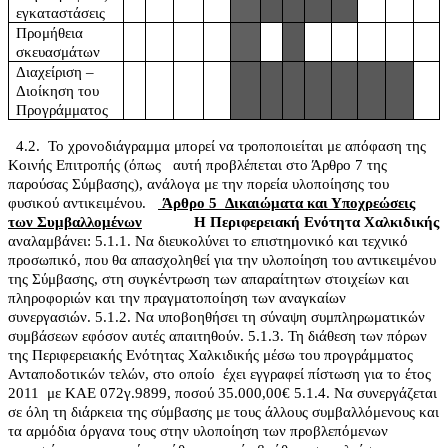
εγκαταστάσεις
Προμήθεια
σκευασμάτων
Διαχείριση –
Διοίκηση του
Προγράμματος
4.2.
Το χρονοδιάγραμμα μπορεί να τροποποιείται με απόφαση της
Κοινής Επιτροπής (όπως
αυτή προβλέπεται στο Άρθρο 7 της
παρούσας Σύμβασης), ανάλογα με την πορεία υλοποίησης του
φυσικού αντικειμένου.
Άρθρο 5
Δικαιώματα και Υποχρεώσεις
των Συμβαλλομένων
Η Περιφερειακή Ενότητα Χαλκιδικής
αναλαμβάνει:
5.1.1. Να διευκολύνει το επιστημονικό και τεχνικό
προσωπικό, που θα απασχοληθεί για την υλοποίηση του αντικειμένου
της Σύμβασης, στη συγκέντρωση των απαραίτητων στοιχείων και
πληροφοριών και την πραγματοποίηση των αναγκαίων
συνεργασιών.
5.1.2. Να υποβοηθήσει τη σύναψη συμπληρωματικών
συμβάσεων εφόσον αυτές απαιτηθούν.
5.1.3. Τη διάθεση των πόρων
της Περιφερειακής Ενότητας Χαλκιδικής μέσω του προγράμματος
Ανταποδοτικών τελών, στο οποίο
έχει εγγραφεί πίστωση για το έτος
2011
με ΚΑΕ 072γ.9899, ποσού 35.000,00€
5.1.4. Να συνεργάζεται
σε όλη τη διάρκεια της σύμβασης με τους άλλους συμβαλλόμενους και
τα αρμόδια όργανα τους στην υλοποίηση των προβλεπόμενων