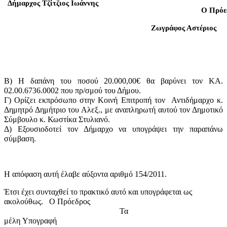
Δήμαρχος
Τζίτζιος Ιωάννης
Ο Πρόε
Ζωγράφος Αστέριος
Β) Η δαπάνη του ποσού 20.000,00€ θα βαρύνει τον ΚΑ.
02.00.6736.0002 που πρ/σμού του Δήμου.
Γ) Ορίζει εκπρόσωπο στην Κοινή Επιτροπή τον
Αντιδήμαρχο κ.
Δημητρό Δημήτριο του Αλεξ., με αναπληρωτή αυτού τον Δημοτικό
Σύμβουλο κ. Κωστίκα Στυλιανό.
Δ) Εξουσιοδοτεί τον Δήμαρχο να υπογράψει την παραπάνω
σύμβαση.
Η απόφαση αυτή έλαβε
αύξοντα αριθμό 154/2011.
Έτσι έχει συνταχθεί το πρακτικό αυτό και υπογράφεται ως
ακολούθως.
Ο Πρόεδρος
Τα
μέλη
Υπογραφή