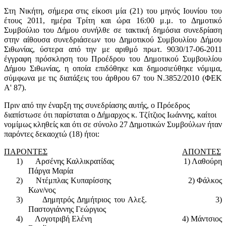
Στη Νικήτη, σήμερα στις είκοσι μία (21) του μηνός Ιουνίου του
έτους 2011, ημέρα Τρίτη και ώρα 16:00 μ.μ. το Δημοτικό
Συμβούλιο του Δήμου συνήλθε σε τακτική δημόσια συνεδρίαση
στην αίθουσα συνεδριάσεων του Δημοτικού Συμβουλίου Δήμου
Σιθωνίας, ύστερα από την με αριθμό πρωτ. 9030/17-06-2011
έγγραφη πρόσκληση του Προέδρου του Δημοτικού Συμβουλίου
Δήμου Σιθωνίας, η οποία επιδόθηκε και δημοσιεύθηκε νόμιμα,
σύμφωνα με τις διατάξεις του άρθρου 67 του Ν.3852/2010 (ΦΕΚ
Α' 87).
Πριν από την έναρξη της συνεδρίασης αυτής, ο Πρόεδρος
διαπίστωσε ότι παρίσταται ο Δήμαρχος κ. Τζίτζιος Ιωάννης, καίτοι
νομίμως κληθείς και ότι σε σύνολο 27 Δημοτικών Συμβούλων ήταν
παρόντες δεκαοχτώ (18) ήτοι:
ΠΑΡΟΝΤΕΣ
ΑΠΟΝΤΕΣ
1)
Αρσένης Καλλικρατίδας
1) Λαθούρη
Πάργα Μαρία
2)
Ντέμπλας Κυπαρίσσης
2) Φάλκος
Κων/νος
3)
Δημητρός Δημήτριος του Αλεξ.
3)
Παστογιάννης Γεώργιος
4)
Λογοτριβή Ελένη
4)
Μάντσιος