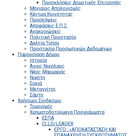
Προσκλήσεις Δημοτικής Επιτροπής
Μηνιαίος Απολογισμός
Κέντρα Κοινότητας
Προσλήψεις
Αποφάσεις Ε.Π.Ζ.
Ανακοινώσεις
Πολιτική Προστασία
Δελτία Τύπου
Προστασία Προσωπικών Δεδομένων
Παρουσίαση Δήμου
Ιστορία
Άγιος Νικόλαος
Νέος Μαρμαράς
Νικήτη
Συκιά
Μεταγγίτσι
Σάρτη
Χρήσιμοι Σύνδεσμοι
Τουρισμός
Χρηματοδοτούμενα Προγράμματα
ΕΣΠΑ
CLLD/LEADER
ΕΡΓΟ : «ΑΠΟΚΑΤΑΣΤΑΣΗ ΚΑΙ
ΕΠΑΝΑΧΡΗΣΗ ΣΥΓΚΡΟΤΗΜΑΤΟΣ