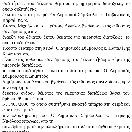
συζητήσεως του δέκατου θέματος της ημερησίας διατάξεως, το
οποίο συζητήθηκε
δέκατο έκτο στη σειρά. Οι Δημοτικοί Σύμβουλοι κ. Γιοβανούδας
Βαρσάμης, κ.
Σπανός Μιχαήλ και κ. Πράτσας Άγγελος βγαίνουν εκτός αίθουσας
συνεδρίασης στην
έναρξη του δέκατου έκτου θέματος της ημερησίας διατάξεως, το
οποίο συζητήθηκε
εικοστό δεύτερο στη σειρά. Ο Δημοτικός Σύμβουλος κ. Παπαλέξης
Κωνσταντίνος
είναι εκτός αίθουσας συνεδρίασης στο δέκατο έβδομο θέμα της
ημερησία διατάξεως,
το οποίο συζητήθηκε εικοστό τρίτο στη σειρά. Ο Δημοτικός
Σύμβουλος κ. Δημητρός
Δημήτριος του Αστερίου βγαίνει εκτός αίθουσας συνεδρίασης πριν
την έναρξη του
δέκατου όγδοου θέματος της ημερησίας διατάξεως βάσει του
άρθρου 99 παρ. 1 του
Ν. 3463/2006, το οποίο συζητήθηκε εικοστό τέταρτο στη σειρά και
επιστρέφει μετά
την ολοκλήρωση του. Ο Δημοτικός Σύμβουλος κ. Πετρίδης
Νικόλαος αποχωρεί από τη
συνεδρίαση μετά την ολοκλήρωση του δέκατου όγδοου θέματος