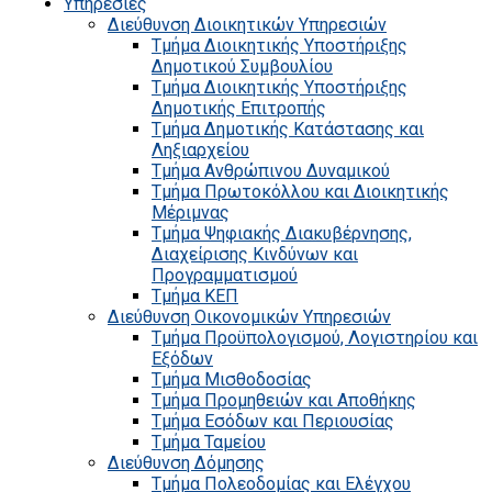
Υπηρεσίες
Διεύθυνση Διοικητικών Υπηρεσιών
Τμήμα Διοικητικής Υποστήριξης
Δημοτικού Συμβουλίου
Τμήμα Διοικητικής Υποστήριξης
Δημοτικής Επιτροπής
Τμήμα Δημοτικής Κατάστασης και
Ληξιαρχείου
Τμήμα Ανθρώπινου Δυναμικού
Τμήμα Πρωτοκόλλου και Διοικητικής
Μέριμνας
Τμήμα Ψηφιακής Διακυβέρνησης,
Διαχείρισης Κινδύνων και
Προγραμματισμού
Τμήμα ΚΕΠ
Διεύθυνση Οικονομικών Υπηρεσιών
Τμήμα Προϋπολογισμού, Λογιστηρίου και
Εξόδων
Τμήμα Μισθοδοσίας
Τμήμα Προμηθειών και Αποθήκης
Τμήμα Εσόδων και Περιουσίας
Τμήμα Ταμείου
Διεύθυνση Δόμησης
Τμήμα Πολεοδομίας και Ελέγχου