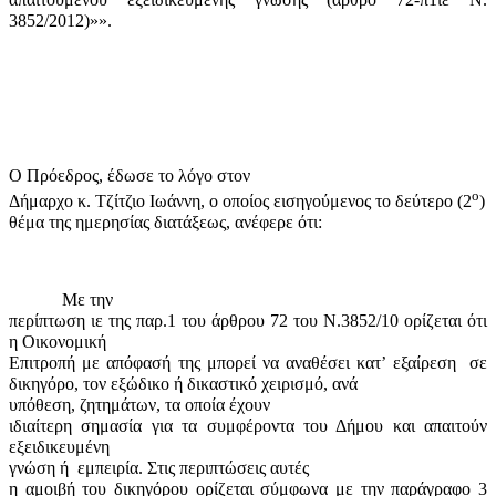
3852/2012)»».
Ο Πρόεδρος, έδωσε το λόγο στον
ο
Δήμαρχο κ. Τζίτζιο Ιωάννη, ο οποίος εισηγούμενος το δεύτερο (2
)
θέμα της ημερησίας διατάξεως, ανέφερε ότι:
Με την
περίπτωση ιε της παρ.1 του άρθρου 72 του Ν.3852/10 ορίζεται ότι
η Οικονομική
Επιτροπή με απόφασή της μπορεί να αναθέσει κατ’ εξαίρεση
σε
δικηγόρο, τον εξώδικο ή δικαστικό χειρισμό, ανά
υπόθεση, ζητημάτων, τα οποία έχουν
ιδιαίτερη σημασία για τα συμφέροντα του Δήμου και απαιτούν
εξειδικευμένη
γνώση ή
εμπειρία. Στις περιπτώσεις αυτές
η αμοιβή του δικηγόρου ορίζεται σύμφωνα με την παράγραφο 3