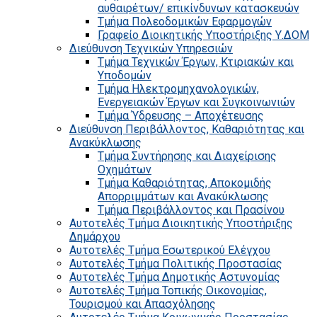
αυθαιρέτων/ επικίνδυνων κατασκευών
Τμήμα Πολεοδομικών Εφαρμογών
Γραφείο Διοικητικής Υποστήριξης Υ.ΔΟΜ
Διεύθυνση Τεχνικών Υπηρεσιών
Τμήμα Τεχνικών Έργων, Κτιριακών και
Υποδομών
Τμήμα Ηλεκτρομηχανολογικών,
Ενεργειακών Έργων και Συγκοινωνιών
Τμήμα Ύδρευσης – Αποχέτευσης
Διεύθυνση Περιβάλλοντος, Καθαριότητας και
Ανακύκλωσης
Τμήμα Συντήρησης και Διαχείρισης
Οχημάτων
Τμήμα Καθαριότητας, Αποκομιδής
Απορριμμάτων και Ανακύκλωσης
Τμήμα Περιβάλλοντος και Πρασίνου
Αυτοτελές Τμήμα Διοικητικής Υποστήριξης
Δημάρχου
Αυτοτελές Τμήμα Εσωτερικού Ελέγχου
Αυτοτελές Τμήμα Πολιτικής Προστασίας
Αυτοτελές Τμήμα Δημοτικής Αστυνομίας
Αυτοτελές Τμήμα Τοπικής Οικονομίας,
Τουρισμού και Απασχόλησης