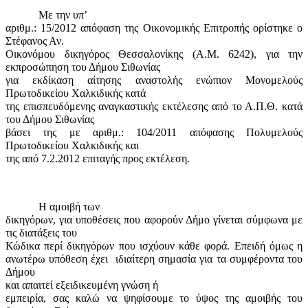
Με την υπ’
αριθμ.: 15/2012 απόφαση της Οικονομικής Επιτροπής ορίστηκε ο
Στέφανος Αν.
Οικονόμου δικηγόρος Θεσσαλονίκης (Α.Μ. 6242), για την
εκπροσώπηση του Δήμου Σιθωνίας
για εκδίκαση αίτησης αναστολής ενώπιον Μονομελούς
Πρωτοδικείου Χαλκιδικής κατά
της επισπευδόμενης αναγκαστικής εκτέλεσης από το Α.Π.Θ. κατά
του Δήμου Σιθωνίας
βάσει της με αριθμ.: 104/2011 απόφασης Πολυμελούς
Πρωτοδικείου Χαλκιδικής και
της από 7.2.2012 επιταγής προς εκτέλεση.
Η αμοιβή των
δικηγόρων, για υποθέσεις που αφορούν Δήμο γίνεται σύμφωνα με
τις διατάξεις του
Κώδικα περί δικηγόρων που ισχύουν κάθε φορά. Επειδή όμως η
ανωτέρω υπόθεση
έχει
ιδιαίτερη σημασία για τα συμφέροντα του
Δήμου
και απαιτεί εξειδικευμένη γνώση ή
εμπειρία, σας καλώ να ψηφίσουμε το ύψος της αμοιβής του