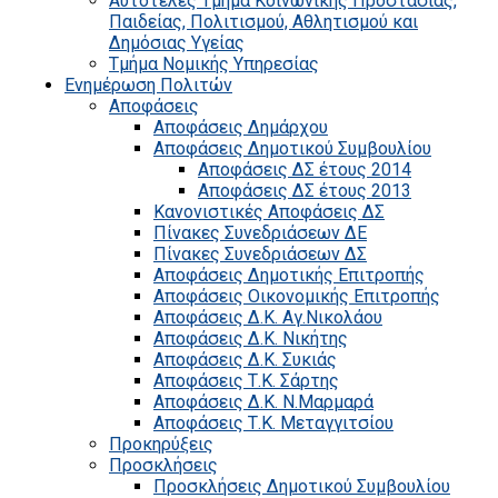
Αυτοτελές Τμήμα Κοινωνικής Προστασίας,
Παιδείας, Πολιτισμού, Αθλητισμού και
Δημόσιας Υγείας
Τμήμα Νομικής Υπηρεσίας
Ενημέρωση Πολιτών
Αποφάσεις
Αποφάσεις Δημάρχου
Αποφάσεις Δημοτικού Συμβουλίου
Αποφάσεις ΔΣ έτους 2014
Αποφάσεις ΔΣ έτους 2013
Κανονιστικές Αποφάσεις ΔΣ
Πίνακες Συνεδριάσεων ΔΕ
Πίνακες Συνεδριάσεων ΔΣ
Αποφάσεις Δημοτικής Επιτροπής
Αποφάσεις Οικονομικής Επιτροπής
Αποφάσεις Δ.Κ. Αγ.Νικολάου
Αποφάσεις Δ.Κ. Νικήτης
Αποφάσεις Δ.Κ. Συκιάς
Αποφάσεις Τ.Κ. Σάρτης
Αποφάσεις Δ.Κ. Ν.Μαρμαρά
Αποφάσεις Τ.Κ. Μεταγγιτσίου
Προκηρύξεις
Προσκλήσεις
Προσκλήσεις Δημοτικού Συμβουλίου