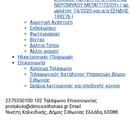
ΝΕΡΟΜΥΛΟΥ ΜΕΤΑΓΓΙΤΣΙΟΥ» ( αρ.
μελέτης 14/2020 και α/α ΕΣΗΔΗΣ:
199276 )
Αγροτική Ανάπτυξη
Εκδηλώσεις
Φωτογραφίες
Βίντεο
Δελτία Τύπου
Άλλοι φορείς
Ηλεκτρονικές Πληρωμές
Επικοινωνία
Χρήσιμα Τηλέφωνα
Τηλεφωνικός Κατάλογος Υπηρεσιών Δήμου
Σιθωνίας
Ωράρια λειτουργίας και υποδοχής κοινού
2375350100 102
Τηλέφωνο Επικοινωνίας
protokolo@dimossithonias.gr
Email
Νικήτη Χαλκιδικής, Δήμος Σιθωνίας
Ελλάδα, 63088