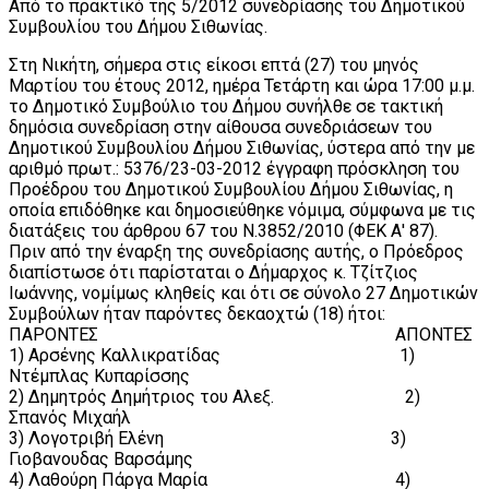
Από το πρακτικό της 5/2012 συνεδρίασης του Δημοτικού
Συμβουλίου του Δήμου Σιθωνίας.
Στη Νικήτη, σήμερα στις είκοσι επτά (27) του μηνός
Μαρτίου του έτους 2012, ημέρα Τετάρτη και ώρα 17:00 μ.μ.
το Δημοτικό Συμβούλιο του Δήμου συνήλθε σε τακτική
δημόσια συνεδρίαση στην αίθουσα συνεδριάσεων του
Δημοτικού Συμβουλίου Δήμου Σιθωνίας, ύστερα από την με
αριθμό πρωτ.: 5376/23-03-2012 έγγραφη πρόσκληση του
Προέδρου του Δημοτικού Συμβουλίου Δήμου Σιθωνίας, η
οποία επιδόθηκε και δημοσιεύθηκε νόμιμα, σύμφωνα με τις
διατάξεις του άρθρου 67 του Ν.3852/2010 (ΦΕΚ Α' 87).
Πριν από την έναρξη της συνεδρίασης αυτής, ο Πρόεδρος
διαπίστωσε ότι παρίσταται ο Δήμαρχος κ. Τζίτζιος
Ιωάννης, νομίμως κληθείς και ότι σε σύνολο 27 Δημοτικών
Συμβούλων ήταν παρόντες δεκαοχτώ (18) ήτοι:
ΠΑΡΟΝΤΕΣ ΑΠΟΝΤΕΣ
1) Αρσένης Καλλικρατίδας 1)
Ντέμπλας Κυπαρίσσης
2) Δημητρός Δημήτριος του Αλεξ. 2)
Σπανός Μιχαήλ
3) Λογοτριβή Ελένη 3)
Γιοβανουδας Βαρσάμης
4) Λαθούρη Πάργα Μαρία 4)