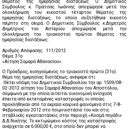
θέματος της ημερησίας διατάξεως. Ο Δημοτικός
Σύμβουλος κ. Πράτσας Ιωάννης αποχώρησε μετά την
ολοκλήρωση του εικοστού τέταρτου θέματος της
ημερησίας διατάξεως, το οποίο συζητήθηκε εικοστό
πέμπτο στη σειρά. Ο Δημοτικός Σύμβουλος κ.Δημητρός
Δημήτριος του Αστερίου αποχώρησε μετά την
ολοκλήρωση του τριακοστού πρώτου θέματος της
ημερησίας διατάξεως.
Αριθμός Απόφασης: 111/2012
Θέμα: 31ο
«Αίτηση Σαμαρά Αθανασίου».
Ο Πρόεδρος, εισηγούμενος το τριακοστό πρώτο (31ο)
θέμα της ημερησίας διατάξεως, ανέφερε ότι:
Θέτει υπόψη του Δημοτικού Συμβουλίου την αρ. 1509/08-
02-2012 αίτηση του Σαμαρά Αθανασίου του Αποστόλου,
σύμφωνα με την οποία αιτείται οικονομική ενίσχυση
έπειτα από εκτεταμένες καταστροφές οι οποίες
προκλήθηκαν από τα ακραία καιρικά φαινόμενα στις 7-8-
Φεβρουαρίου 2012 στο ποιμνιοστάσιό του και στις
σταβλικές εγκαταστάσεις στην περιοχή «Κοσμά πηγάδι»
Δ.Δ.Νικήτης. Το εκτιμώμενο κόστος της καταστροφής
ανέρχεται σε 6.000,00 €, στο οποίο δεν μπορεί να