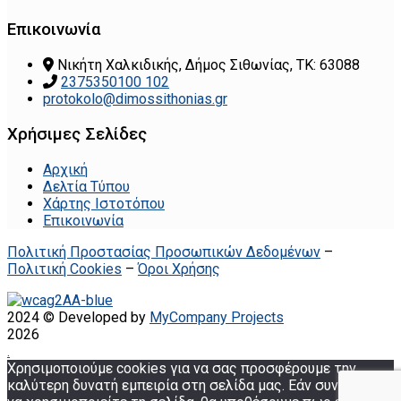
Επικοινωνία
Νικήτη Χαλκιδικής, Δήμος Σιθωνίας, ΤΚ: 63088
2375350100 102
protokolo@dimossithonias.gr
Χρήσιμες Σελίδες
Αρχική
Δελτία Τύπου
Χάρτης Ιστοτόπου
Επικοινωνία
Πολιτική Προστασίας Προσωπικών Δεδομένων
–
Πολιτική Cookies
–
Όροι Χρήσης
2024 © Developed by
MyCompany Projects
2026
.
Χρησιμοποιούμε cookies για να σας προσφέρουμε την
καλύτερη δυνατή εμπειρία στη σελίδα μας. Εάν συνεχίσετε