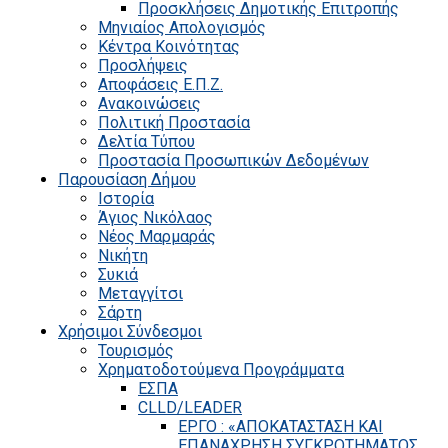
Προσκλήσεις Δημοτικής Επιτροπής
Μηνιαίος Απολογισμός
Κέντρα Κοινότητας
Προσλήψεις
Αποφάσεις Ε.Π.Ζ.
Ανακοινώσεις
Πολιτική Προστασία
Δελτία Τύπου
Προστασία Προσωπικών Δεδομένων
Παρουσίαση Δήμου
Ιστορία
Άγιος Νικόλαος
Νέος Μαρμαράς
Νικήτη
Συκιά
Μεταγγίτσι
Σάρτη
Χρήσιμοι Σύνδεσμοι
Τουρισμός
Χρηματοδοτούμενα Προγράμματα
ΕΣΠΑ
CLLD/LEADER
ΕΡΓΟ : «ΑΠΟΚΑΤΑΣΤΑΣΗ ΚΑΙ
ΕΠΑΝΑΧΡΗΣΗ ΣΥΓΚΡΟΤΗΜΑΤΟΣ