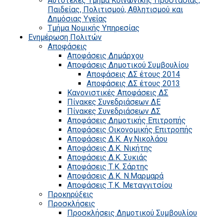
Αυτοτελές Τμήμα Κοινωνικής Προστασίας,
Παιδείας, Πολιτισμού, Αθλητισμού και
Δημόσιας Υγείας
Τμήμα Νομικής Υπηρεσίας
Ενημέρωση Πολιτών
Αποφάσεις
Αποφάσεις Δημάρχου
Αποφάσεις Δημοτικού Συμβουλίου
Αποφάσεις ΔΣ έτους 2014
Αποφάσεις ΔΣ έτους 2013
Κανονιστικές Αποφάσεις ΔΣ
Πίνακες Συνεδριάσεων ΔΕ
Πίνακες Συνεδριάσεων ΔΣ
Αποφάσεις Δημοτικής Επιτροπής
Αποφάσεις Οικονομικής Επιτροπής
Αποφάσεις Δ.Κ. Αγ.Νικολάου
Αποφάσεις Δ.Κ. Νικήτης
Αποφάσεις Δ.Κ. Συκιάς
Αποφάσεις Τ.Κ. Σάρτης
Αποφάσεις Δ.Κ. Ν.Μαρμαρά
Αποφάσεις Τ.Κ. Μεταγγιτσίου
Προκηρύξεις
Προσκλήσεις
Προσκλήσεις Δημοτικού Συμβουλίου