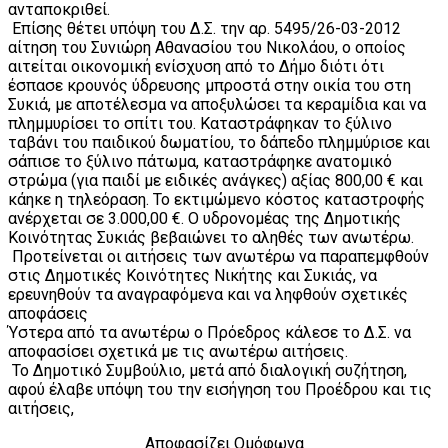
ανταποκριθεί.
Επίσης θέτει υπόψη του Δ.Σ. την αρ. 5495/26-03-2012
αίτηση του Συνιώρη Αθανασίου του Νικολάου, ο οποίος
αιτείται οικονομική ενίσχυση από το Δήμο διότι ότι
έσπασε κρουνός ύδρευσης μπροστά στην οικία του στη
Συκιά, με αποτέλεσμα να αποξυλώσει τα κεραμίδια και να
πλημμυρίσει το σπίτι του. Καταστράφηκαν το ξύλινο
ταβάνι του παιδικού δωματίου, το δάπεδο πλημμύρισε και
σάπισε το ξύλινο πάτωμα, καταστράφηκε ανατομικό
στρώμα (για παιδί με ειδικές ανάγκες) αξίας 800,00 € και
κάηκε η τηλεόραση. Το εκτιμώμενο κόστος καταστροφής
ανέρχεται σε 3.000,00 €. Ο υδρονομέας της Δημοτικής
Κοινότητας Συκιάς βεβαιώνει το αληθές των ανωτέρω.
Προτείνεται οι αιτήσεις των ανωτέρω να παραπεμφθούν
στις Δημοτικές Κοινότητες Νικήτης και Συκιάς, να
ερευνηθούν τα αναγραφόμενα και να ληφθούν σχετικές
αποφάσεις
Ύστερα από τα ανωτέρω ο Πρόεδρος κάλεσε το Δ.Σ. να
αποφασίσει σχετικά με τις ανωτέρω αιτήσεις.
Το Δημοτικό Συμβούλιο, μετά από διαλογική συζήτηση,
αφού έλαβε υπόψη του την εισήγηση του Προέδρου και τις
αιτήσεις,
Αποφασίζει Ομόφωνα