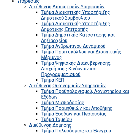
Υπηρεσίες
Διεύθυνση Διοικητικών Υπηρεσιών
Τμήμα Διοικητικής Υποστήριξης
Δημοτικού Συμβουλίου
Τμήμα Διοικητικής Υποστήριξης
Δημοτικής Επιτροπής
Τμήμα Δημοτικής Κατάστασης και
Ληξιαρχείου
Τμήμα Ανθρώπινου Δυναμικού
Τμήμα Πρωτοκόλλου και Διοικητικής
Μέριμνας
Τμήμα Ψηφιακής Διακυβέρνησης,
Διαχείρισης Κινδύνων και
Προγραμματισμού
Τμήμα ΚΕΠ
Διεύθυνση Οικονομικών Υπηρεσιών
Τμήμα Προϋπολογισμού, Λογιστηρίου και
Εξόδων
Τμήμα Μισθοδοσίας
Τμήμα Προμηθειών και Αποθήκης
Τμήμα Εσόδων και Περιουσίας
Τμήμα Ταμείου
Διεύθυνση Δόμησης
Τμήμα Πολεοδομίας και Ελέγχου