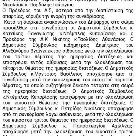
Νικολάου κ. Παρδάλης Γεώργιος.
Ο Πρόεδρος του Δ.Σ., ύστερα από την διαπίστωση της
απαρτίας, κήρυξε την έναρξη της συνεδρίασης.
Κατά τη διάρκεια ανακοινώσεων του Δημάρχου στο σώμα
προσήλθαν στη συνεδρίαση οι Δημοτικοί Σύμβουλοι κ.
Κατσίκης Παναγιώτης, κ.Ντέμπλας Κυπαρίσσης και ο
Πρόεδρος της Δ.Κ. Νικήτης κ.Τσολίδης Αθανάσιος. Ο
Δημοτικός Σύμβουλος κ.Δημητρός Δημήτριος του
Αλεξάνδρου βγαίνει εκτός αίθουσας μετά την ολοκλήρωση
του τρίτου θέματος της ημερησίας διατάξεως και
επιστρέφει εντός αίθουσας μετά την ολοκλήρωση του
τέταρτου θέματος της ημερησίας διατάξεως. Ο Δημοτικός
Σύμβουλος κ.Μάντσιος Βασίλειος αποχώρησε από τη
συνεδρίαση μετά την ολοκλήρωση του εικοστού πέμπτου
θέματος, το οποίο συζητήθηκε δέκατο τέταρτο στη σειρά
της ημερησίας διατάξεως. Ο Δημοτικός Σύμβουλος
κ.Ντέμπλας Κυπαρίσσης αποχώρησε με την ολοκλήρωση
του εικοστού θέματος της ημερησίας διατάξεως. Ο
Δημοτικός Σύμβουλος κ. Πετρίδης Νικόλαος αποχώρησε
από τη συνεδρίαση λόγω ασθένειας, μετά την ολοκλήρωση
του εικοστού τρίτου θέματος της ημερησίας διατάξεως. Ο
Δημοτικός Σύμβουλος κ. Παπαστεργίου Αχιλλέας
αποχώρησε μετά την ολοκλήρωση του εικοστού τρίτου