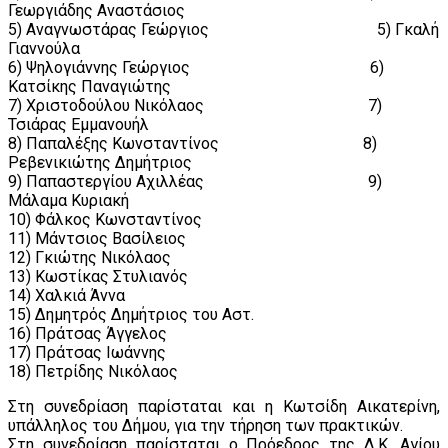
Γεωργιάδης Αναστάσιος
5) Αναγνωστάρας Γεώργιος 5) Γκαλή
Γιαννούλα
6) Ψηλογιάννης Γεώργιος 6)
Κατσίκης Παναγιώτης
7) Χριστοδούλου Νικόλαος 7)
Τσιάρας Εμμανουήλ
8) Παπαλέξης Κωνσταντίνος 8)
Ρεβενικιώτης Δημήτριος
9) Παπαστεργίου Αχιλλέας 9)
Μάλαμα Κυριακή
10) Φάλκος Κωνσταντίνος
11) Μάντσιος Βασίλειος
12) Γκιώτης Νικόλαος
13) Κωστίκας Στυλιανός
14) Χαλκιά Άννα
15) Δημητρός Δημήτριος του Αστ.
16) Πράτσας Άγγελος
17) Πράτσας Ιωάννης
18) Πετρίδης Νικόλαος
Στη συνεδρίαση παρίσταται και η Κωτσίδη Αικατερίνη,
υπάλληλος του Δήμου, για την τήρηση των πρακτικών.
Στη συνεδρίαση παρίσταται ο Πρόεδρος της Δ.Κ. Αγίου