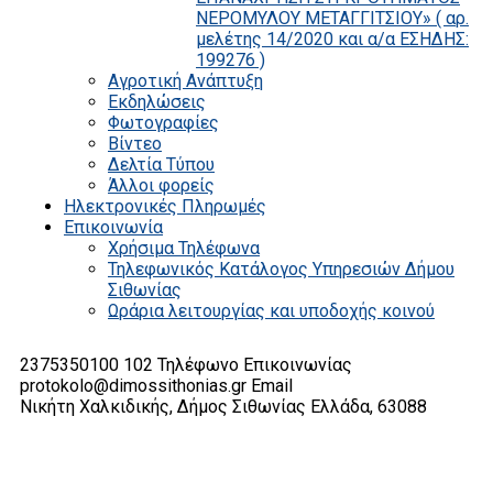
ΝΕΡΟΜΥΛΟΥ ΜΕΤΑΓΓΙΤΣΙΟΥ» ( αρ.
μελέτης 14/2020 και α/α ΕΣΗΔΗΣ:
199276 )
Αγροτική Ανάπτυξη
Εκδηλώσεις
Φωτογραφίες
Βίντεο
Δελτία Τύπου
Άλλοι φορείς
Ηλεκτρονικές Πληρωμές
Επικοινωνία
Χρήσιμα Τηλέφωνα
Τηλεφωνικός Κατάλογος Υπηρεσιών Δήμου
Σιθωνίας
Ωράρια λειτουργίας και υποδοχής κοινού
2375350100 102
Τηλέφωνο Επικοινωνίας
protokolo@dimossithonias.gr
Email
Νικήτη Χαλκιδικής, Δήμος Σιθωνίας
Ελλάδα, 63088