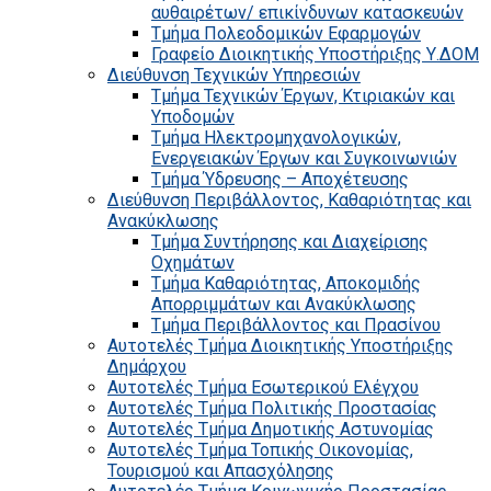
αυθαιρέτων/ επικίνδυνων κατασκευών
Τμήμα Πολεοδομικών Εφαρμογών
Γραφείο Διοικητικής Υποστήριξης Υ.ΔΟΜ
Διεύθυνση Τεχνικών Υπηρεσιών
Τμήμα Τεχνικών Έργων, Κτιριακών και
Υποδομών
Τμήμα Ηλεκτρομηχανολογικών,
Ενεργειακών Έργων και Συγκοινωνιών
Τμήμα Ύδρευσης – Αποχέτευσης
Διεύθυνση Περιβάλλοντος, Καθαριότητας και
Ανακύκλωσης
Τμήμα Συντήρησης και Διαχείρισης
Οχημάτων
Τμήμα Καθαριότητας, Αποκομιδής
Απορριμμάτων και Ανακύκλωσης
Τμήμα Περιβάλλοντος και Πρασίνου
Αυτοτελές Τμήμα Διοικητικής Υποστήριξης
Δημάρχου
Αυτοτελές Τμήμα Εσωτερικού Ελέγχου
Αυτοτελές Τμήμα Πολιτικής Προστασίας
Αυτοτελές Τμήμα Δημοτικής Αστυνομίας
Αυτοτελές Τμήμα Τοπικής Οικονομίας,
Τουρισμού και Απασχόλησης