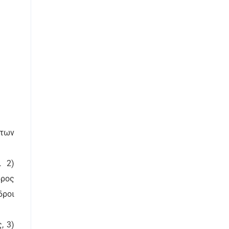
 των
ι 2)
δρος
δροι
, 3)