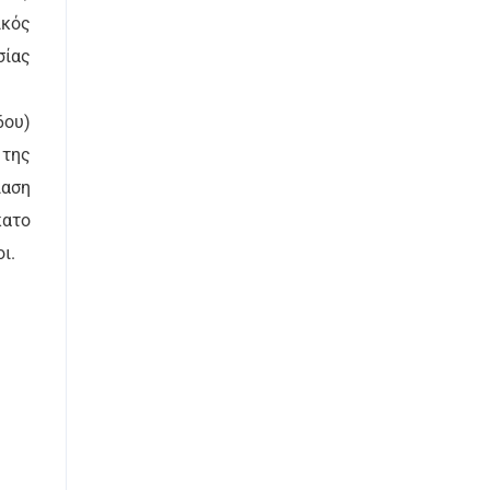
ικός
σίας
6ου)
 της
ίαση
κατο
ι.