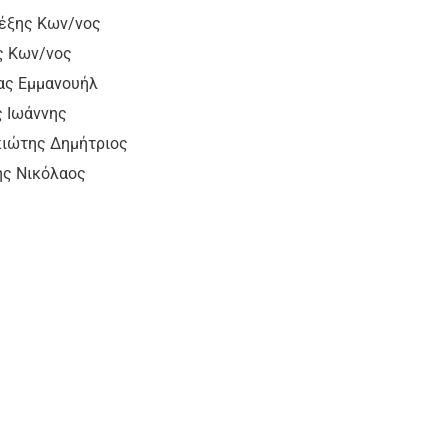
ξης Κων/νος
 Κων/νος
ας Εμμανουήλ
Ιωάννης
ώτης Δημήτριος
Νικόλαος