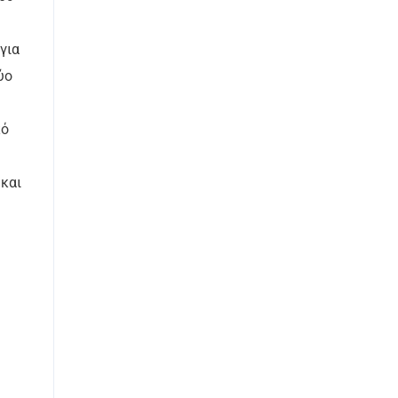
για
ύο
κό
 και