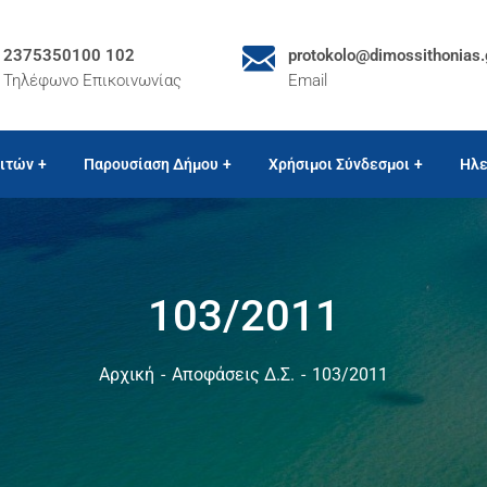
2375350100 102
protokolo@dimossithonias.
Τηλέφωνο Επικοινωνίας
Email
ιτών
Παρουσίαση Δήμου
Χρήσιμοι Σύνδεσμοι
Ηλε
103/2011
Αρχική
Αποφάσεις Δ.Σ.
103/2011