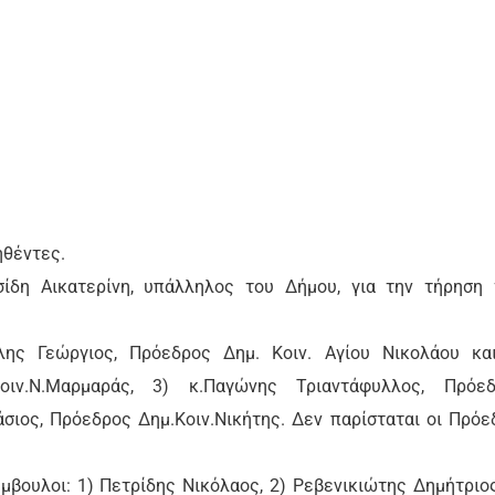
ηθέντες.
ίδη Αικατερίνη, υπάλληλος του Δήμου, για την τήρηση
άλης Γεώργιος, Πρόεδρος Δημ. Κοιν. Αγίου Νικολάου κα
οιν.Ν.Μαρμαράς, 3) κ.Παγώνης Τριαντάφυλλος, Πρόε
άσιος, Πρόεδρος Δημ.Κοιν.Νικήτης. Δεν παρίσταται οι Πρόε
μβουλοι: 1) Πετρίδης Νικόλαος, 2) Ρεβενικιώτης Δημήτριος