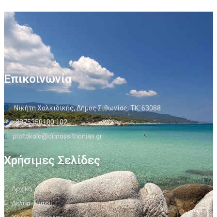
Επικοινωνία
Νικήτη Χαλκιδικής, Δήμος Σιθωνίας, ΤΚ: 63088
2375350100 102
protokolo@dimossithonias.gr
Χρήσιμες Σελίδες
Αρχική
Δελτία Τύπου